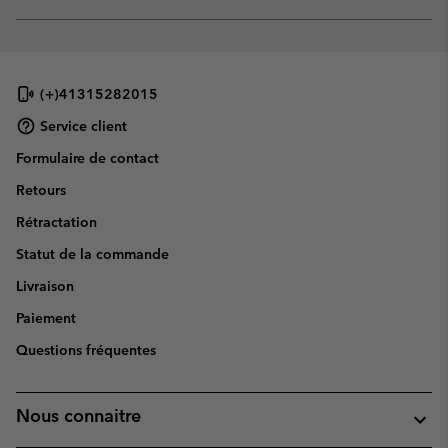
sectio
Expan
or
collap
sectio
(+)41315282015
Service client
Formulaire de contact
Retours
Rétractation
Statut de la commande
Livraison
Paiement
Questions fréquentes
Nous connaitre