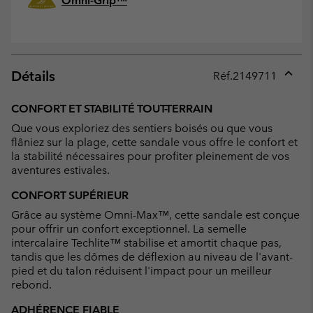
Omni-Grip™
Détails
Réf.
2149711
Expan
or
CONFORT ET STABILITÉ TOUT-TERRAIN
collap
Que vous exploriez des sentiers boisés ou que vous
sectio
flâniez sur la plage, cette sandale vous offre le confort et
la stabilité nécessaires pour profiter pleinement de vos
aventures estivales.
CONFORT SUPÉRIEUR
Grâce au système Omni-Max™, cette sandale est conçue
pour offrir un confort exceptionnel. La semelle
intercalaire Techlite™ stabilise et amortit chaque pas,
tandis que les dômes de déflexion au niveau de l'avant-
pied et du talon réduisent l'impact pour un meilleur
rebond.
ADHÉRENCE FIABLE