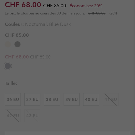
Sale price:
Regular price:
CHF 68.00
CHF 85.00
Économisez 20%
Le prix le plus bas au cours des 30 derniers jours:
CHF 85.00
-20%
Couleur:
Nocturnal, Blue Dusk
CHF 85.00
Regular price:
Sale price:
CHF 68.00
CHF 85.00
Taille:
36 EU
37 EU
38 EU
39 EU
40 EU
41 EU
42 EU
43 EU