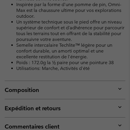
Inspirée par la forme d’une pomme de pin, Omni-
Max est la chaussure ultime pour vos explorations
outdoor.
Un système technique sous le pied offre un niveau
supérieur de confort et d’adhérence pour parcourir
tous les terrains tout en offrant de la stabilité pour
poursuivre votre aventure.
Semelle intercalaire Techlite™ légère pour un
confort durable, un amorti optimal et une
excellente restitution de l’énergie.
Poids : 172.0g la ½ paire pour une pointure 38
Utilisations: Marche, Activités d'été
Composition
Expan
or
collap
Expédition et retours
sectio
Expan
or
collap
Commentaires client