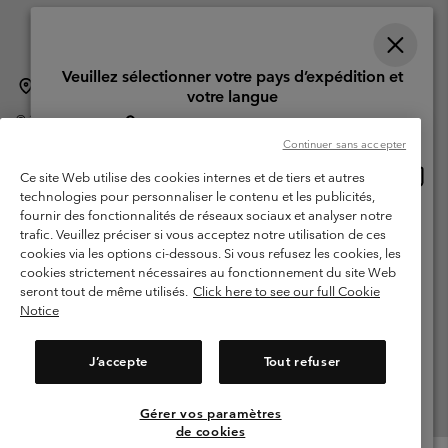
Veuillez sélectionner votre pays d’expédition et
Suisse (français)
English ›
Deutsch ›
italiano ›
|
|
|
votre langue
©
2026
Columbia Sportswear Company. Avenue des Morgines, 12 1213
Achats en ligne disponibles
Petit-Lancy Switzerland. Tous droits réservés.
Continuer sans accepter
Conditions d'utilisation
Conditions Générales de Vente
Achat
United States
Ce site Web utilise des cookies internes et de tiers et autres
en
Garanties Légales
Politique de confidentialité
technologies pour personnaliser le contenu et les publicités,
ligne
fournir des fonctionnalités de réseaux sociaux et analyser notre
Switzerland-English
Conditions d'utilisation - Membres
dispon
trafic. Veuillez préciser si vous acceptez notre utilisation de ces
cookies via les options ci-dessous. Si vous refusez les cookies, les
Conditions D'utilisation - Contenu généré par l'utilisateur
Impressum
Switzerland-Deutsch
cookies strictement nécessaires au fonctionnement du site Web
Cookies
seront tout de même utilisés.
Click here to see our full Cookie
Notice
Switzerland-Français
Service client: Lun - Sam de 9h à 13h et de 14h à 18h
(+)41315282015
J’accepte
Tout refuser
Switzerland-Italiano
Gérer vos paramètres
Voir Tous Les Pays
de cookies