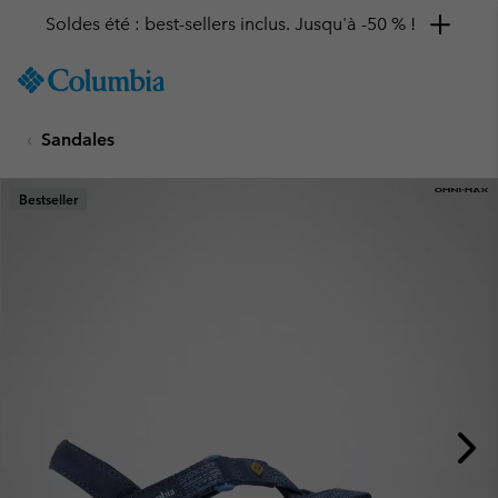
Soldes été : best-sellers inclus. Jusqu'à -50 % !
SKIP
Columbia
TO
Sportswear
CONTENT
Sandales
SKIP
TO
MAIN
Bestseller
NAV
SKIP
TO
SEARCH