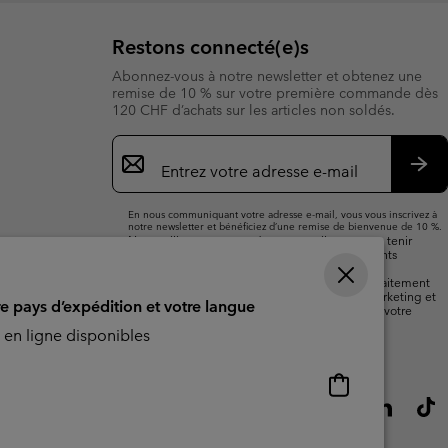
Restons connecté(e)s
Abonnez-vous à notre newsletter et obtenez une
remise de 10 % sur votre première commande dès
120 CHF d’achats sur les articles non soldés.
Inscription
par
e-
S’a
mail
En nous communiquant votre adresse e-mail, vous vous inscrivez à
notre newsletter et bénéficiez d’une remise de bienvenue de 10 %.
Nous utiliserons votre adresse e-mail pour vous tenir
informé(e) des nouveautés, offres et événements
promotionnels. Consultez notre
politique de
confidentialité
pour plus de détails sur notre traitement
des données vous concernant à des fins de marketing et
re pays d’expédition et votre langue
sur les moyens dont vous disposez pour retirer votre
consentement.
en ligne disponibles
Achats
en
ligne
disponibles