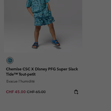
Chemise CSC X Disney PFG Super Slack
Tide™ Tout-petit
Evacue l'humidité
Sale price:
Regular price:
CHF 45.00
CHF 65.00