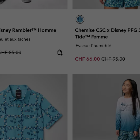
Disney Rambler™ Homme
Chemise CSC x Disney PFG 
Tide™ Femme
eau et aux taches
Evacue l'humidité
egular price:
CHF 85.00
Sale price:
Regular price:
CHF 66.00
CHF 95.00