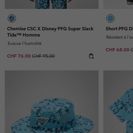
Chemise CSC X Disney PFG Super Slack
Short PFG 
Tide™ Homme
Résistant à l'
Evacue l'humidité
Sale price:
R
CHF 68.00
Sale price:
Regular price:
CHF 76.00
CHF 95.00