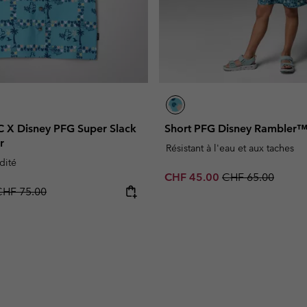
 X Disney PFG Super Slack
Short PFG Disney Rambler™
r
Résistant à l'eau et aux taches
dité
Sale price:
Regular price:
CHF 45.00
CHF 65.00
egular price:
CHF 75.00