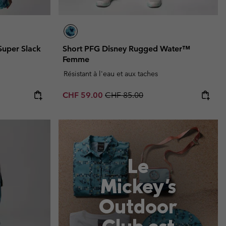
Super Slack
Short PFG Disney Rugged Water™
Femme
Résistant à l'eau et aux taches
Sale price:
Regular price:
CHF 59.00
CHF 85.00
Mid Season Sale
Le
Mickey's
Outdoor