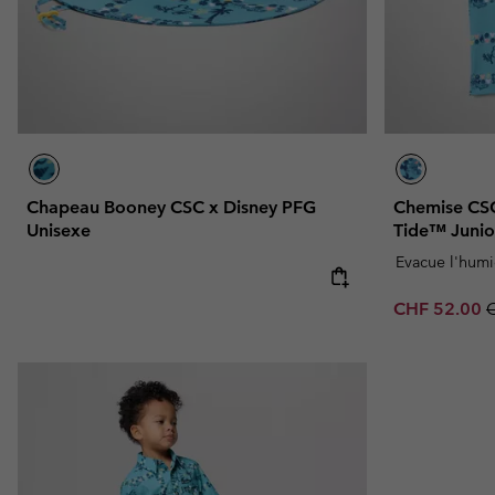
Chapeau Booney CSC x Disney PFG
Chemise CSC
Unisexe
Tide™ Junio
Evacue l'humi
Sale price:
R
CHF 52.00