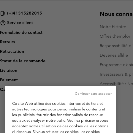
Nous connai
(+)41315282015
Service client
Notre histoire
Formulaire de contact
Offres d'emploi
Retours
Responsabilité d'
Rétractation
Devenez affilié
Statut de la commande
Programme d’entr
Livraison
Investisseurs & p
Paiement
Accessibilité : 
Questions fréquentes
Continuer sans accepter
Ce site Web utilise des cookies internes et de tiers et
autres technologies pour personnaliser le contenu et
les publicités, fournir des fonctionnalités de réseaux
sociaux et analyser notre trafic. Veuillez préciser si vous
acceptez notre utilisation de ces cookies via les options
ci-dessous. Si vous refusez les cookies, les cookies