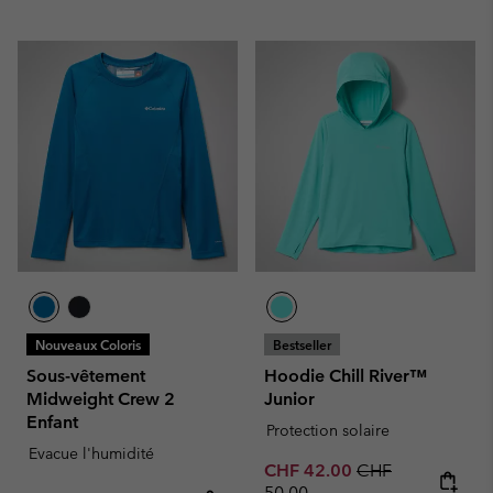
Nouveaux Coloris
Bestseller
Sous-vêtement
Hoodie Chill River™
Midweight Crew 2
Junior
Enfant
Protection solaire
Evacue l'humidité
Sale price:
Regular price:
CHF 42.00
CHF
50.00