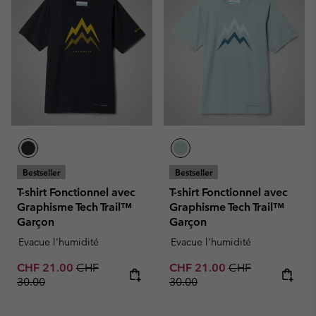
Bestseller
Bestseller
T-shirt Fonctionnel avec
T-shirt Fonctionnel avec
Graphisme Tech Trail™
Graphisme Tech Trail™
Garçon
Garçon
Evacue l'humidité
Evacue l'humidité
Sale price:
Regular price:
Sale price:
Regular price:
CHF 21.00
CHF
CHF 21.00
CHF
30.00
30.00