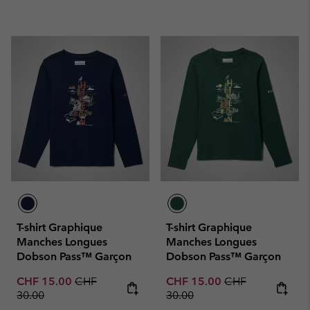
T-shirt Graphique
T-shirt Graphique
Manches Longues
Manches Longues
Dobson Pass™ Garçon
Dobson Pass™ Garçon
Sale price:
Regular price:
Sale price:
Regular price:
CHF 15.00
CHF
CHF 15.00
CHF
30.00
30.00