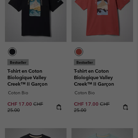
Bestseller
Bestseller
T-shirt en Coton
T-shirt en Coton
Biologique Valley
Biologique Valley
Creek™ II Garçon
Creek™ II Garçon
Coton Bio
Coton Bio
Sale price:
Regular price:
Sale price:
Regular price:
CHF 17.00
CHF
CHF 17.00
CHF
25.00
25.00