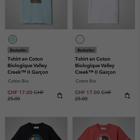
Bestseller
Bestseller
T-shirt en Coton
T-shirt en Coton
Biologique Valley
Biologique Valley
Creek™ II Garçon
Creek™ II Garçon
Coton Bio
Coton Bio
Sale price:
Regular price:
Sale price:
Regular price:
CHF 17.00
CHF
CHF 17.00
CHF
25.00
25.00