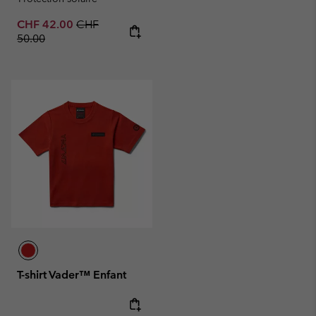
Sale price:
Regular price:
CHF 42.00
CHF
50.00
T-shirt Vader™ Enfant
Regular price: