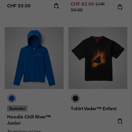
Sale price:
Regular price:
CHF 42.00
CHF
Regular price:
CHF 50.00
50.00
T-shirt Vader™ Enfant
Bestseller
Hoodie Chill River™
Junior
Regular price:
Protection solaire