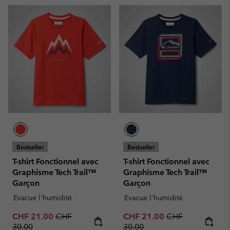
Bestseller
Bestseller
T-shirt Fonctionnel avec
T-shirt Fonctionnel avec
Graphisme Tech Trail™
Graphisme Tech Trail™
Garçon
Garçon
Evacue l'humidité
Evacue l'humidité
Sale price:
Regular price:
Sale price:
Regular price:
CHF 21.00
CHF
CHF 21.00
CHF
30.00
30.00