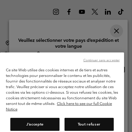
Veuillez sélectionner votre pays d’expédition et
Suisse (français)
English ›
Deutsch ›
italiano ›
|
|
|
votre langue
©
2026
Columbia Sportswear Company. Avenue des Morgines, 12 1213
Achats en ligne disponibles
Petit-Lancy Switzerland. Tous droits réservés.
Continuer sans accepter
Conditions d'utilisation
Conditions Générales de Vente
Achat
United States
Ce site Web utilise des cookies internes et de tiers et autres
en
Garanties Légales
Politique de confidentialité
technologies pour personnaliser le contenu et les publicités,
ligne
fournir des fonctionnalités de réseaux sociaux et analyser notre
Switzerland-English
Conditions d'utilisation - Membres
dispon
trafic. Veuillez préciser si vous acceptez notre utilisation de ces
cookies via les options ci-dessous. Si vous refusez les cookies, les
Conditions D'utilisation - Contenu généré par l'utilisateur
Impressum
Switzerland-Deutsch
cookies strictement nécessaires au fonctionnement du site Web
Cookies
seront tout de même utilisés.
Click here to see our full Cookie
Notice
Switzerland-Français
Service client: Lun - Sam de 9h à 13h et de 14h à 18h
(+)41315282015
J’accepte
Tout refuser
Switzerland-Italiano