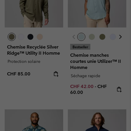
Chemise Recyclée Silver
Bestseller
Ridge™ Utility II Homme
Chemise manches
courtes unie Utilizer™ II
Protection solaire
Homme
Regular price:
CHF 85.00
Séchage rapide
Minimum sale price:
Maximum price
CHF 42.00
-
CHF
60.00