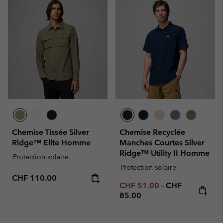
Chemise Tissée Silver
Chemise Recyclée
Ridge™ Elite Homme
Manches Courtes Silver
Ridge™ Utility II Homme
Protection solaire
Protection solaire
Regular price:
CHF 110.00
Minimum sale price:
Maximum price
CHF 51.00
-
CHF
85.00