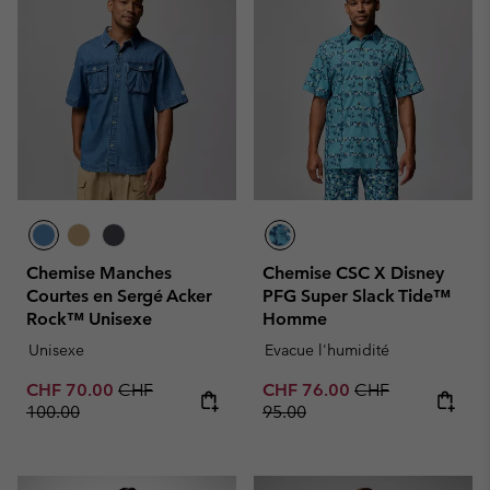
Chemise Manches
Chemise CSC X Disney
Courtes en Sergé Acker
PFG Super Slack Tide™
Rock™ Unisexe
Homme
Unisexe
Evacue l'humidité
Sale price:
Regular price:
Sale price:
Regular price:
CHF 70.00
CHF
CHF 76.00
CHF
100.00
95.00