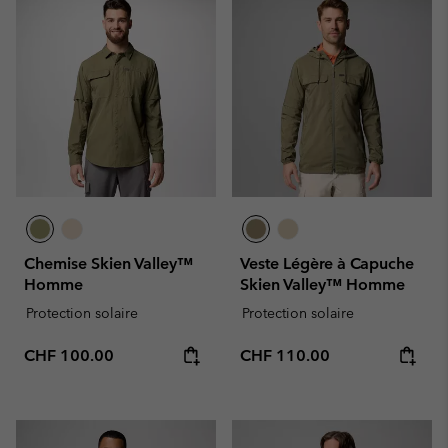
Chemise Skien Valley™
Veste Légère à Capuche
Homme
Skien Valley™ Homme
Protection solaire
Protection solaire
Regular price:
Regular price:
CHF 100.00
CHF 110.00