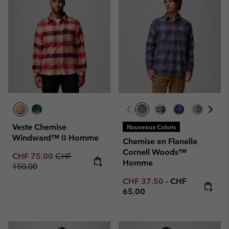
Veste Chemise
Nouveaux Coloris
Windward™ II Homme
Chemise en Flanelle
Cornell Woods™
Sale price:
Regular price:
CHF 75.00
CHF
Homme
150.00
Minimum sale price:
Maximum price
CHF 37.50
-
CHF
65.00