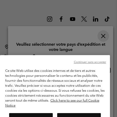
Veuillez sélectionner votre pays d’expédition et
Suisse (français)
English ›
Deutsch ›
italiano ›
|
|
|
votre langue
©
2026
Columbia Sportswear Company. Avenue des Morgines, 12 1213
Achats en ligne disponibles
Petit-Lancy Switzerland. Tous droits réservés.
Continuer sans accepter
Conditions d'utilisation
Conditions Générales de Vente
Achat
United States
Ce site Web utilise des cookies internes et de tiers et autres
en
Garanties Légales
Politique de confidentialité
technologies pour personnaliser le contenu et les publicités,
ligne
fournir des fonctionnalités de réseaux sociaux et analyser notre
Switzerland-English
Conditions d'utilisation - Membres
dispon
trafic. Veuillez préciser si vous acceptez notre utilisation de ces
cookies via les options ci-dessous. Si vous refusez les cookies, les
Conditions D'utilisation - Contenu généré par l'utilisateur
Impressum
Switzerland-Deutsch
cookies strictement nécessaires au fonctionnement du site Web
Cookies
seront tout de même utilisés.
Click here to see our full Cookie
Notice
Switzerland-Français
Service client: Lun - Sam de 9h à 13h et de 14h à 18h
(+)41315282015