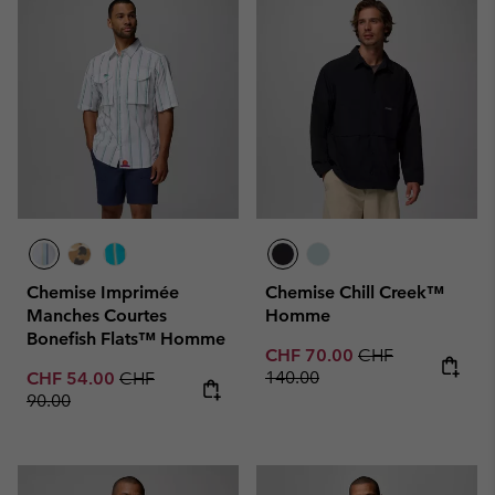
Chemise Imprimée
Chemise Chill Creek™
Manches Courtes
Homme
Bonefish Flats™ Homme
Sale price:
Regular price:
CHF 70.00
CHF
Sale price:
Regular price:
140.00
CHF 54.00
CHF
90.00