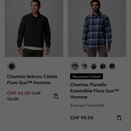
Chemise Velours Côtelé
Nouveaux Coloris
Flare Gun™ Homme
Chemise Flanelle
Extensible Flare Gun™
Sale price:
Regular price:
CHF 45.00
CHF
Homme
90.00
Evacue l'humidité
Regular price:
CHF 90.00