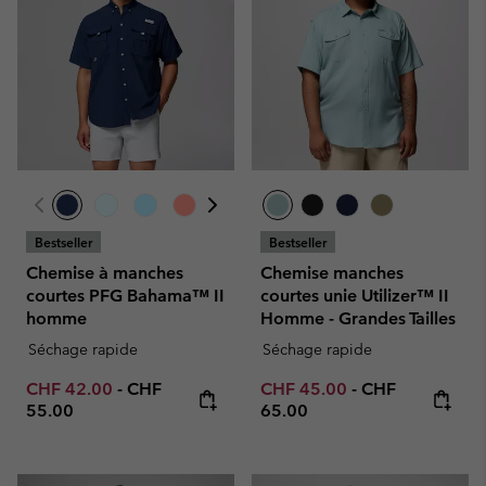
Bestseller
Bestseller
Chemise à manches
Chemise manches
courtes PFG Bahama™ II
courtes unie Utilizer™ II
homme
Homme - Grandes Tailles
Séchage rapide
Séchage rapide
Minimum sale price:
Maximum price:
Minimum sale price:
Maximum price
CHF 42.00
-
CHF
CHF 45.00
-
CHF
55.00
65.00