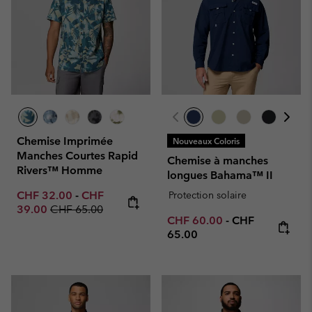
Chemise Imprimée
Nouveaux Coloris
Manches Courtes Rapid
Chemise à manches
Rivers™ Homme
longues Bahama™ II
Minimum sale price:
Maximum sale price:
CHF 32.00
-
CHF
Protection solaire
Regular price:
39.00
CHF 65.00
Minimum sale price:
Maximum price
CHF 60.00
-
CHF
65.00