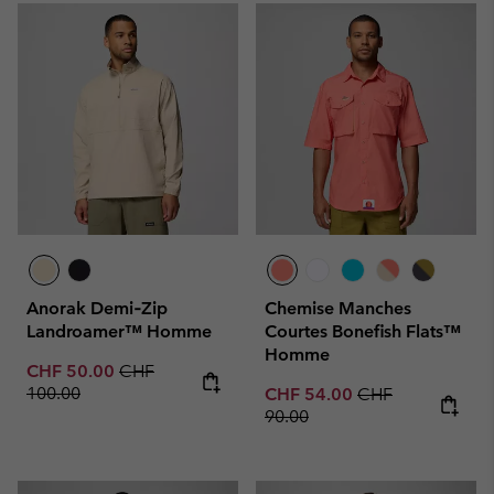
Anorak Demi‑Zip
Chemise Manches
Landroamer™ Homme
Courtes Bonefish Flats™
Homme
Sale price:
Regular price:
CHF 50.00
CHF
100.00
Sale price:
Regular price:
CHF 54.00
CHF
90.00