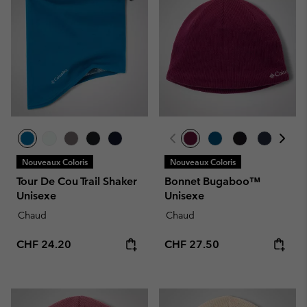
Nouveaux Coloris
Nouveaux Coloris
Tour De Cou Trail Shaker
Bonnet Bugaboo™
Unisexe
Unisexe
Chaud
Chaud
Regular price:
Regular price:
CHF 24.20
CHF 27.50