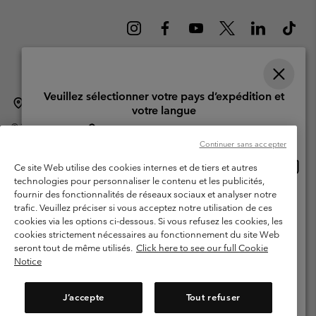
Veuillez sélectionner votre pays d’expédition et
Suisse (français)
English ›
Deutsch ›
italiano ›
|
|
|
votre langue
©
2026
Columbia Sportswear Company. Avenue des Morgines, 12 1213
Achats en ligne disponibles
Petit-Lancy Switzerland. Tous droits réservés.
Continuer sans accepter
Conditions d'utilisation
Conditions Générales de Vente
Achat
United States
Ce site Web utilise des cookies internes et de tiers et autres
en
Garanties Légales
Politique de confidentialité
technologies pour personnaliser le contenu et les publicités,
ligne
fournir des fonctionnalités de réseaux sociaux et analyser notre
Switzerland-English
Conditions d'utilisation - Membres
dispon
trafic. Veuillez préciser si vous acceptez notre utilisation de ces
cookies via les options ci-dessous. Si vous refusez les cookies, les
Conditions D'utilisation - Contenu généré par l'utilisateur
Impressum
Switzerland-Deutsch
cookies strictement nécessaires au fonctionnement du site Web
Cookies
seront tout de même utilisés.
Click here to see our full Cookie
Notice
Switzerland-Français
Service client: Lun - Sam de 9h à 13h et de 14h à 18h
(+)41315282015
J’accepte
Tout refuser
Switzerland-Italiano