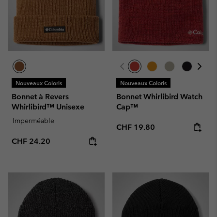
Nouveaux Coloris
Nouveaux Coloris
Bonnet à Revers
Bonnet Whirlibird Watch
Whirlibird™ Unisexe
Cap™
Imperméable
Regular price:
CHF 19.80
Regular price:
CHF 24.20