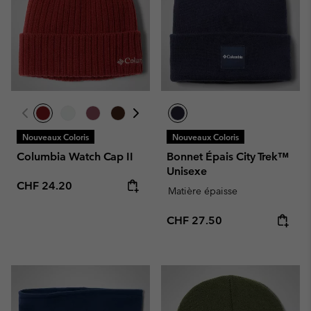
Nouveaux Coloris
Nouveaux Coloris
Columbia Watch Cap II
Bonnet Épais City Trek™
Unisexe
Regular price:
CHF 24.20
Matière épaisse
Regular price:
CHF 27.50