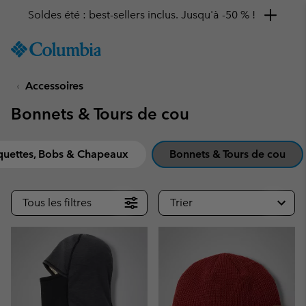
Remise de 10 % à saisir
SKIP
Columbia
TO
Sportswear
CONTENT
Accessoires
SKIP
TO
Bonnets & Tours de cou
MAIN
NAV
SKIP
quettes, Bobs & Chapeaux
Bonnets & Tours de cou
TO
SEARCH
Tous les filtres
Trier