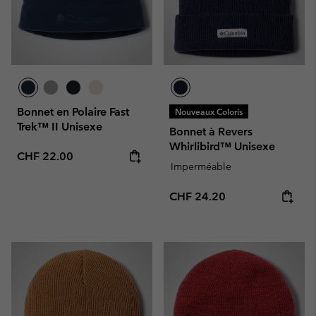
Bonnet en Polaire Fast
Nouveaux Coloris
Trek™ II Unisexe
Bonnet à Revers
Whirlibird™ Unisexe
Regular price:
CHF 22.00
Imperméable
Regular price:
CHF 24.20