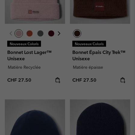
Nouveaux Coloris
Nouveaux Coloris
Bonnet Lost Lager™
Bonnet Épais City Trek™
Unisexe
Unisexe
Matière Recyclée
Matière épaisse
Regular price:
Regular price:
CHF 27.50
CHF 27.50