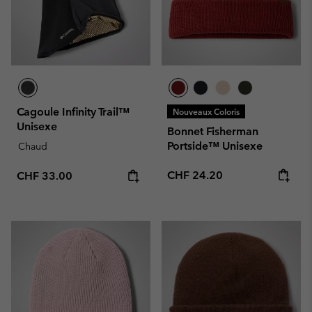
Cagoule Infinity Trail™
Nouveaux Coloris
Unisexe
Bonnet Fisherman
Portside™ Unisexe
Chaud
Regular price:
Regular price:
CHF 24.20
CHF 33.00