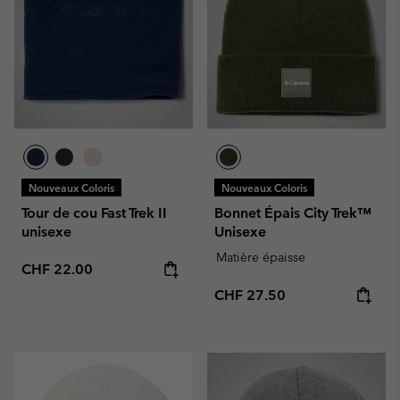
Nouveaux Coloris
Nouveaux Coloris
Tour de cou Fast Trek II
Bonnet Épais City Trek™
unisexe
Unisexe
Matière épaisse
Regular price:
CHF 22.00
Regular price:
CHF 27.50