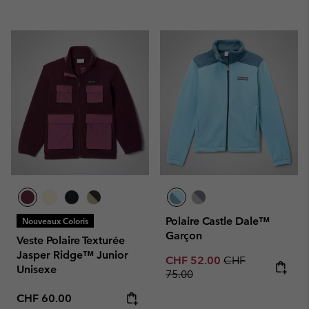
Polaire Castle Dale™
Nouveaux Coloris
Garçon
Veste Polaire Texturée
Jasper Ridge™ Junior
Sale price:
Regular price:
CHF 52.00
CHF
Unisexe
75.00
Regular price:
CHF 60.00