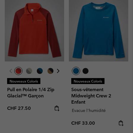
Nouveaux Coloris
Nouveaux Coloris
Pull en Polaire 1/4 Zip
Sous-vêtement
Glacial™ Garçon
Midweight Crew 2
Enfant
Regular price:
CHF 27.50
Evacue l'humidité
Regular price:
CHF 33.00