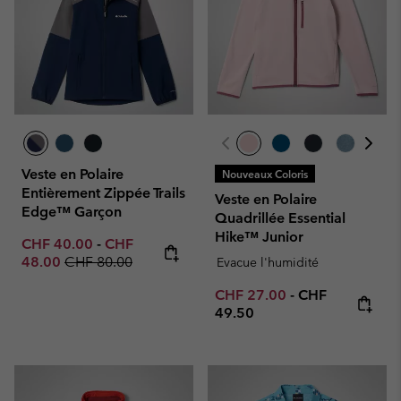
Veste en Polaire
Nouveaux Coloris
Entièrement Zippée Trails
Veste en Polaire
Edge™ Garçon
Quadrillée Essential
Hike™ Junior
Minimum sale price:
Maximum sale price:
CHF 40.00
-
CHF
Regular price:
48.00
CHF 80.00
Evacue l'humidité
Minimum sale price:
Maximum price
CHF 27.00
-
CHF
49.50