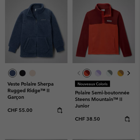
Veste Polaire Sherpa
Nouveaux Coloris
Rugged Ridge™ II
Polaire Semi-boutonnée
Garçon
Steens Mountain™ II
Junior
Regular price:
CHF 55.00
Regular price:
CHF 38.50