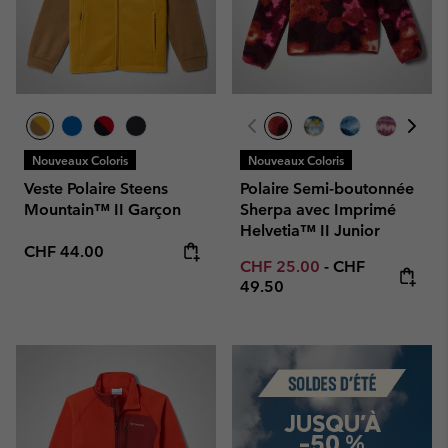
Nouveaux Coloris
Nouveaux Coloris
Veste Polaire Steens
Polaire Semi-boutonnée
Mountain™ II Garçon
Sherpa avec Imprimé
Helvetia™ II Junior
Regular price:
CHF 44.00
Minimum sale price:
Maximum price
CHF 25.00
-
CHF
49.50
Summer Sale
JUSQU'À
-50 %