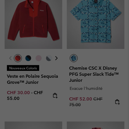
Chemise CSC X Disney
Nouveaux Coloris
PFG Super Slack Tide™
Veste en Polaire Sequoia
Junior
Grove™ Junior
Evacue l'humidité
Minimum sale price:
Maximum price:
CHF 30.00
-
CHF
55.00
Sale price:
Regular price:
CHF 52.00
CHF
75.00