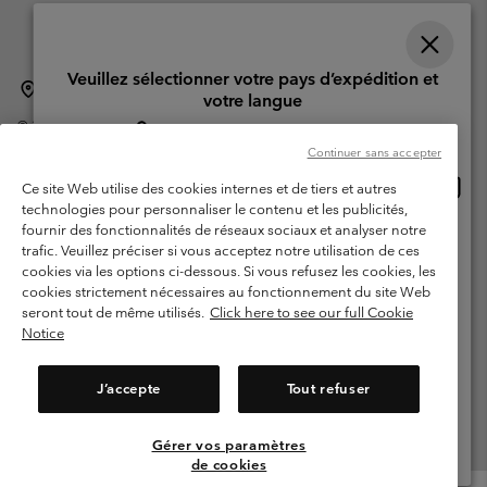
Veuillez sélectionner votre pays d’expédition et
Suisse (français)
English ›
Deutsch ›
italiano ›
|
|
|
votre langue
©
2026
Columbia Sportswear Company. Avenue des Morgines, 12 1213
Achats en ligne disponibles
Petit-Lancy Switzerland. Tous droits réservés.
Continuer sans accepter
Conditions d'utilisation
Conditions Générales de Vente
Achat
United States
Ce site Web utilise des cookies internes et de tiers et autres
en
Garanties Légales
Politique de confidentialité
technologies pour personnaliser le contenu et les publicités,
ligne
fournir des fonctionnalités de réseaux sociaux et analyser notre
Switzerland-English
Conditions d'utilisation - Membres
dispon
trafic. Veuillez préciser si vous acceptez notre utilisation de ces
cookies via les options ci-dessous. Si vous refusez les cookies, les
Conditions D'utilisation - Contenu généré par l'utilisateur
Impressum
Switzerland-Deutsch
cookies strictement nécessaires au fonctionnement du site Web
Cookies
seront tout de même utilisés.
Click here to see our full Cookie
Notice
Switzerland-Français
Service client: Lun - Sam de 9h à 13h et de 14h à 18h
(+)41315282015
J’accepte
Tout refuser
Switzerland-Italiano
Gérer vos paramètres
Voir Tous Les Pays
de cookies