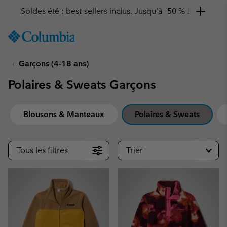
Remise de 10 % à saisir
SKIP
Columbia
TO
Sportswear
CONTENT
Garçons (4-18 ans)
SKIP
TO
Polaires & Sweats Garçons
MAIN
NAV
SKIP
Blousons & Manteaux
Polaires & Sweats
TO
SEARCH
Tous les filtres
Trier