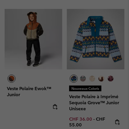
Veste Polaire Ewok™
Nouveaux Coloris
Junior
Veste Polaire à Imprimé
Sequoia Grove™ Junior
Unisexe
Regular price:
Minimum sale price:
Maximum price
CHF 36.00
-
CHF
55.00