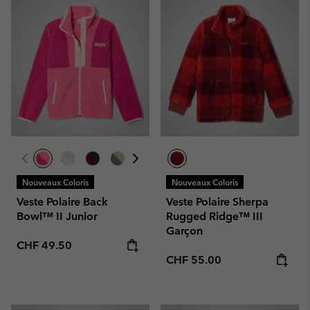
Nouveaux Coloris
Nouveaux Coloris
Veste Polaire Back
Veste Polaire Sherpa
Bowl™ II Junior
Rugged Ridge™ III
Garçon
Regular price:
CHF 49.50
Regular price:
CHF 55.00