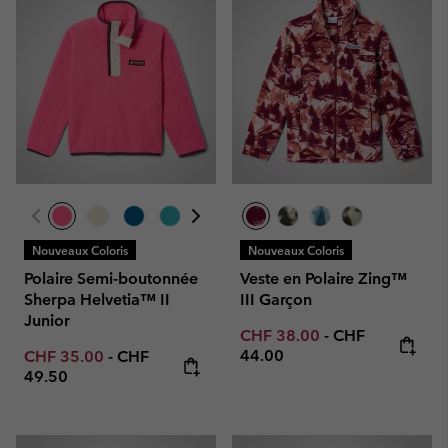
Nouveaux Coloris
Nouveaux Coloris
Polaire Semi-boutonnée
Veste en Polaire Zing™
Sherpa Helvetia™ II
III Garçon
Junior
Minimum sale price:
Maximum price
CHF 38.00
-
CHF
Minimum sale price:
Maximum price:
44.00
CHF 35.00
-
CHF
49.50