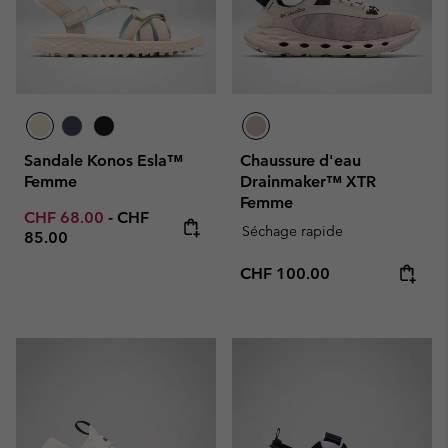
Sandale Konos Esla™
Chaussure d'eau
Femme
Drainmaker™ XTR
Femme
Minimum sale price:
Maximum price:
CHF 68.00
-
CHF
Séchage rapide
85.00
Regular price:
CHF 100.00