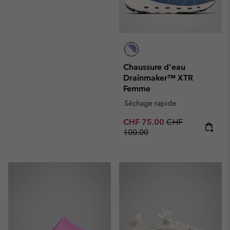
Chaussure d'eau
Drainmaker™ XTR
Femme
Séchage rapide
Sale price:
Regular price:
CHF 75.00
CHF
100.00