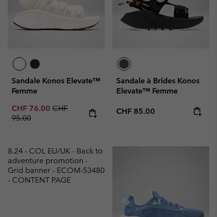
Sandale Konos Elevate™
Sandale à Brides Konos
Femme
Elevate™ Femme
Sale price:
Regular price:
CHF 76.00
CHF
Regular price:
CHF 85.00
95.00
8.24 - COL EU/UK - Back to
adventure promotion -
Grid banner - ECOM-53480
- CONTENT PAGE