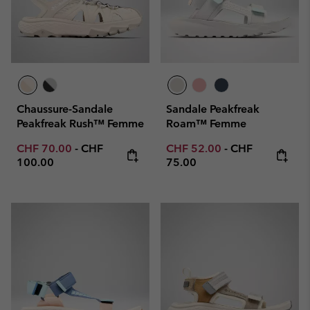
Chaussure-Sandale
Sandale Peakfreak
Peakfreak Rush™ Femme
Roam™ Femme
Minimum sale price:
Maximum price:
Minimum sale price:
Maximum price
CHF 70.00
-
CHF
CHF 52.00
-
CHF
100.00
75.00