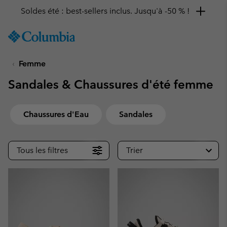
Soldes été : best-sellers inclus. Jusqu'à -50 % !
SKIP
Columbia
TO
Sportswear
CONTENT
Femme
SKIP
TO
Sandales & Chaussures d'été femme
MAIN
NAV
SKIP
Chaussures d'Eau
Sandales
TO
SEARCH
Tous les filtres
Trier