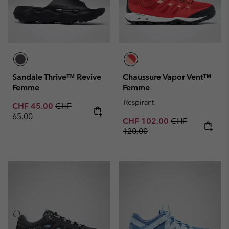
Sandale Thrive™ Revive
Chaussure Vapor Vent™
Femme
Femme
Respirant
Sale price:
Regular price:
CHF 45.00
CHF
65.00
Sale price:
Regular price:
CHF 102.00
CHF
120.00