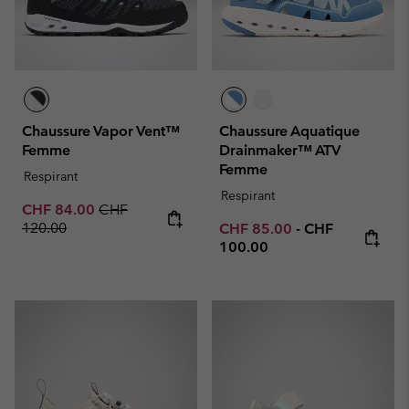
Chaussure Vapor Vent™
Chaussure Aquatique
Femme
Drainmaker™ ATV
Femme
Respirant
Respirant
Sale price:
Regular price:
CHF 84.00
CHF
120.00
Minimum sale price:
Maximum price
CHF 85.00
-
CHF
100.00