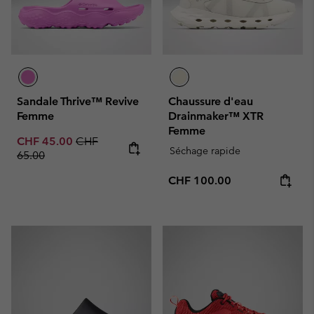
Sandale Thrive™ Revive
Chaussure d'eau
Femme
Drainmaker™ XTR
Femme
Sale price:
Regular price:
CHF 45.00
CHF
Séchage rapide
65.00
Regular price:
CHF 100.00