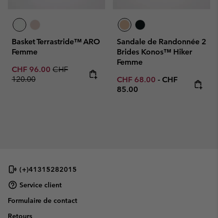
Basket Terrastride™ ARO
Sandale de Randonnée 2
Femme
Brides Konos™ Hiker
Femme
Sale price:
Regular price:
CHF 96.00
CHF
120.00
Minimum sale price:
Maximum price
CHF 68.00
-
CHF
85.00
(+)41315282015
Service client
Formulaire de contact
Retours