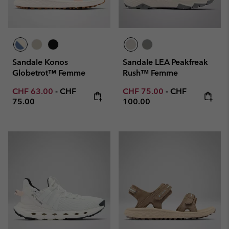
Sandale Konos
Sandale LEA Peakfreak
Globetrot™ Femme
Rush™ Femme
Minimum sale price:
Maximum price:
Minimum sale price:
Maximum price
CHF 63.00
-
CHF
CHF 75.00
-
CHF
75.00
100.00