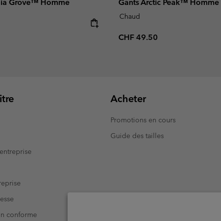
oia Grove™ Homme
Gants Arctic Peak™ Homme
Chaud
e:
Regular price:
CHF 49.50
tre
Acheter
Promotions en cours
Guide des tailles
entreprise
eprise
resse
Non conforme