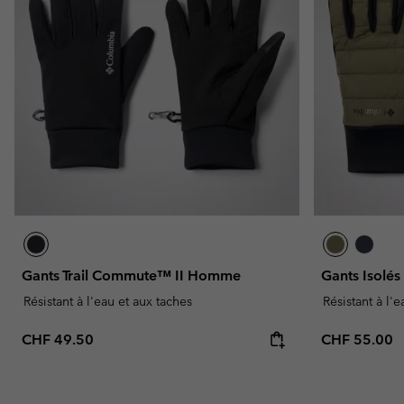
Omni-MAX™
Amaze™
Polaires
Polaires
Omni-MAX™
Polaires Techniques
Polaires Techniques
Polaires Sherpa
Polaires Sherpa
Polaires Casual
Polaires Casual
Polaires sans manche
Polaires sans manche
Gants Trail Commute™ II Homme
Gants Isolé
Résistant à l'eau et aux taches
Résistant à l'
Regular price:
Regular pric
CHF 49.50
CHF 55.00