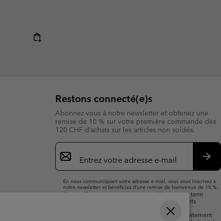
Restons connecté(e)s
Abonnez-vous à notre newsletter et obtenez une
remise de 10 % sur votre première commande dès
120 CHF d’achats sur les articles non soldés.
Inscription
par
e-
S’a
mail
En nous communiquant votre adresse e-mail, vous vous inscrivez à
notre newsletter et bénéficiez d’une remise de bienvenue de 10 %.
Nous utiliserons votre adresse e-mail pour vous tenir
informé(e) des nouveautés, offres et événements
promotionnels. Consultez notre
politique de
confidentialité
pour plus de détails sur notre traitement