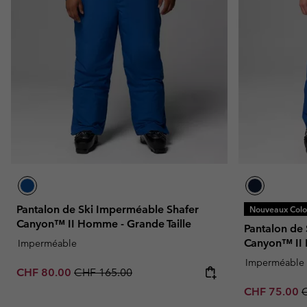
Omni-MAX™
Amaze™
Polaires
Polaires
Omni-MAX™
Polaires Techniques
Polaires Techniques
Polaires Sherpa
Polaires Sherpa
Polaires Casual
Polaires Casual
Polaires sans manche
Polaires sans manche
Pantalon de Ski Imperméable Shafer
Nouveaux Color
Canyon™ II Homme - Grande Taille
Pantalon de
Canyon™ I
Imperméable
Imperméable
Sale price:
Regular price:
CHF 80.00
CHF 165.00
Sale price:
R
CHF 75.00