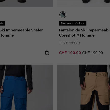
is
Nouveaux Coloris
 Ski Imperméable Shafer
Pantalon de Ski Imperméabl
I Homme
Coreshot™ Homme
Imperméable
e:
Sale price:
Regular price:
CHF 100.00
CHF 190.00