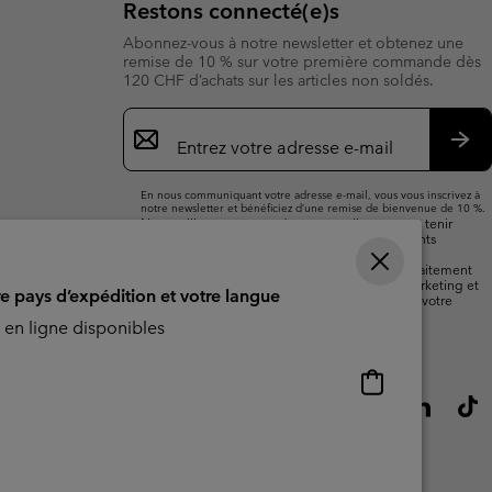
Restons connecté(e)s
Abonnez-vous à notre newsletter et obtenez une
remise de 10 % sur votre première commande dès
120 CHF d’achats sur les articles non soldés.
Inscription
par
e-
S’a
mail
En nous communiquant votre adresse e-mail, vous vous inscrivez à
notre newsletter et bénéficiez d’une remise de bienvenue de 10 %.
Nous utiliserons votre adresse e-mail pour vous tenir
informé(e) des nouveautés, offres et événements
promotionnels. Consultez notre
politique de
confidentialité
pour plus de détails sur notre traitement
des données vous concernant à des fins de marketing et
re pays d’expédition et votre langue
sur les moyens dont vous disposez pour retirer votre
consentement.
en ligne disponibles
Achats
en
ligne
disponibles