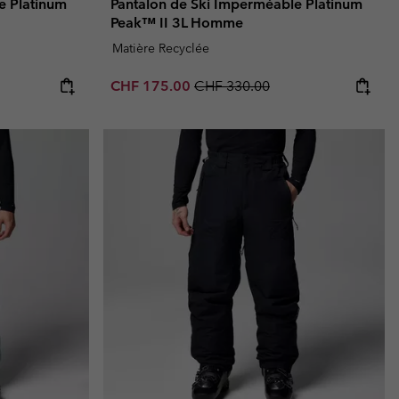
e Platinum
Pantalon de Ski Imperméable Platinum
Peak™ II 3L Homme
Matière Recyclée
Sale price:
Regular price:
CHF 175.00
CHF 330.00