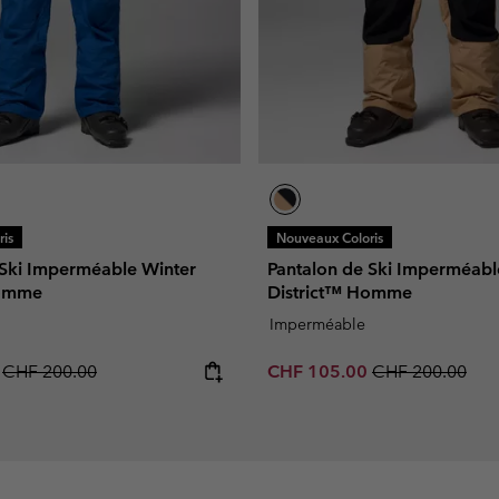
is
Nouveaux Coloris
 Ski Imperméable Winter
Pantalon de Ski Imperméabl
Homme
District™ Homme
Imperméable
Regular price:
Sale price:
Regular price:
0
CHF 200.00
CHF 105.00
CHF 200.00