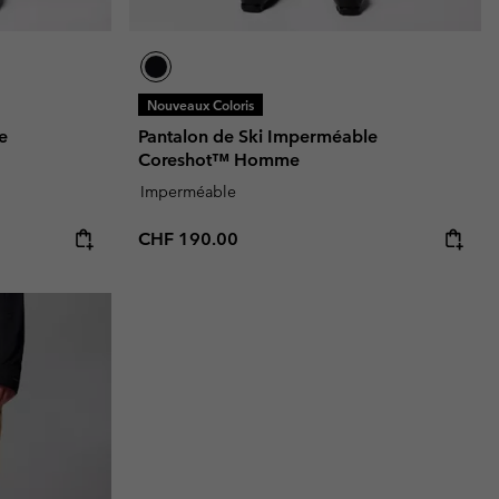
Nouveaux Coloris
e
Pantalon de Ski Imperméable
Coreshot™ Homme
Imperméable
Regular price:
CHF 190.00