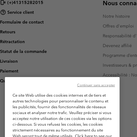
Nous connai
(+)41315282015
Service client
Notre histoire
Formulaire de contact
Offres d'emploi
Retours
Responsabilité d'
Rétractation
Devenez affilié
Statut de la commande
Programme d’entr
Livraison
Investisseurs & p
Paiement
Accessibilité : 
Questions fréquentes
Continuer sans accepter
Ce site Web utilise des cookies internes et de tiers et
autres technologies pour personnaliser le contenu et
les publicités, fournir des fonctionnalités de réseaux
sociaux et analyser notre trafic. Veuillez préciser si vous
acceptez notre utilisation de ces cookies via les options
ci-dessous. Si vous refusez les cookies, les cookies
strictement nécessaires au fonctionnement du site
Web seront tout de même utilisés.
Click here to see our