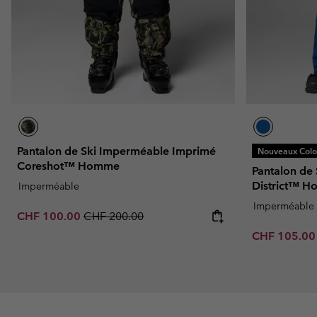
Pantalon de Ski Imperméable Imprimé
Nouveaux Color
Coreshot™ Homme
Pantalon de
District™ 
Imperméable
Imperméable
Sale price:
Regular price:
CHF 100.00
CHF 200.00
Sale price:
CHF 105.0