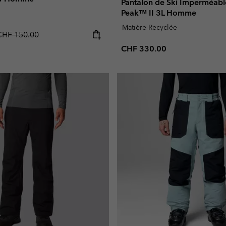
Pantalon de Ski Imperméabl
Peak™ II 3L Homme
Matière Recyclée
egular price:
CHF 150.00
Regular price:
CHF 330.00