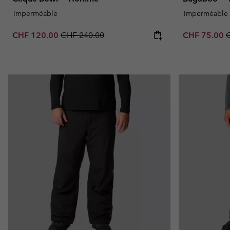
Imperméable
Imperméable
Sale price:
Regular price:
Sale price:
R
CHF 120.00
CHF 240.00
CHF 75.00