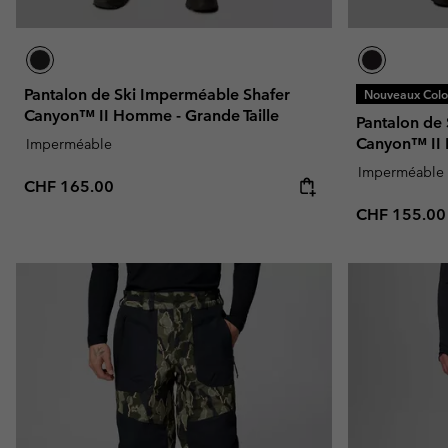
Pantalon de Ski Imperméable Shafer
Nouveaux Color
Canyon™ II Homme - Grande Taille
Pantalon de
Canyon™ I
Imperméable
Imperméable
Regular price:
CHF 165.00
Regular pric
CHF 155.00