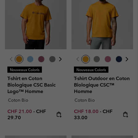
Nouveaux Coloris
Nouveaux Coloris
T-shirt en Coton
T-shirt Outdoor en Coton
Biologique CSC Basic
Biologique CSC™
Logo™ Homme
Homme
Coton Bio
Coton Bio
Minimum sale price:
Maximum price:
Minimum sale price:
Maximum price
CHF 21.00
-
CHF
CHF 18.00
-
CHF
29.70
33.00