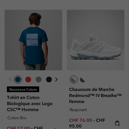
Chaussure de Marche
Nouveaux Coloris
Redmond™ IV Breathe™
T-shirt en Coton
Femme
Biologique avec Logo
CSC™ Homme
Respirant
Coton Bio
Minimum sale price:
Maximum price
CHF 76.00
-
CHF
95.00
Minimum sale price:
Maximum price:
CHF 17.00
-
CHF