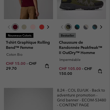
Nouveaux Coloris
Bestseller
T-shirt Graphique Rolling
Chaussure de
Bend™ Femme
Randonnée Peakfreak™
II OutDry™ Homme
Coton Bio
Imperméable
Minimum sale price:
Maximum price:
CHF 15.00
-
CHF
29.70
Minimum sale price:
Maximum pric
CHF 105.00
-
CHF
150.00
8.24 - COL EU/UK - Back to
adventure promotion -
Grid banner - ECOM-53480
- CONTENT PAGE