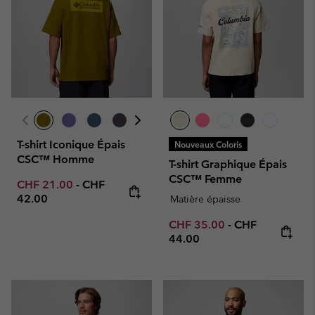
T-shirt Iconique Épais
Nouveaux Coloris
CSC™ Homme
T-shirt Graphique Épais
CSC™ Femme
Minimum sale price:
Maximum price:
CHF 21.00
-
CHF
42.00
Matière épaisse
Minimum sale price:
Maximum price
CHF 35.00
-
CHF
44.00