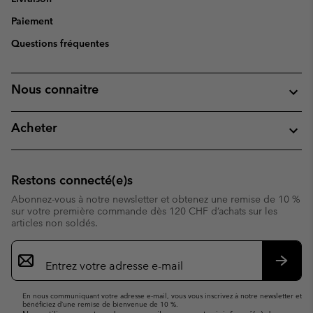
Paiement
Questions fréquentes
Nous connaitre
Acheter
Restons connecté(e)s
Abonnez-vous à notre newsletter et obtenez une remise de 10 %
sur votre première commande dès 120 CHF d’achats sur les
articles non soldés.
Inscription
par
e-
S’abo
mail
En nous communiquant votre adresse e-mail, vous vous inscrivez à notre newsletter et
bénéficiez d’une remise de bienvenue de 10 %.