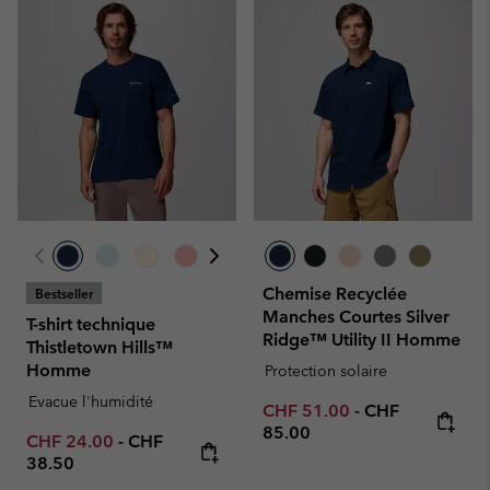
Chemise Recyclée
Bestseller
Manches Courtes Silver
T-shirt technique
Ridge™ Utility II Homme
Thistletown Hills™
Homme
Protection solaire
Evacue l'humidité
Minimum sale price:
Maximum price
CHF 51.00
-
CHF
85.00
Minimum sale price:
Maximum price:
CHF 24.00
-
CHF
38.50