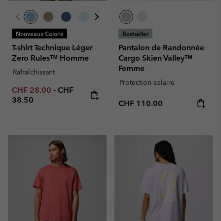
Nouveaux Coloris
Bestseller
T-shirt Technique Léger
Pantalon de Randonnée
Zero Rules™ Homme
Cargo Skien Valley™
Femme
Rafraîchissant
Protection solaire
Minimum sale price:
Maximum price:
CHF 28.00
-
CHF
38.50
Regular price:
CHF 110.00