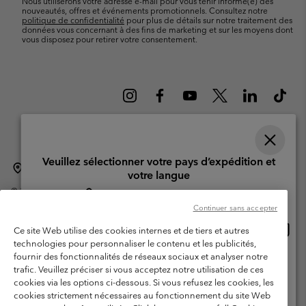
Nous utiliserons votre adresse e-mail pour vous tenir informé(e) des
nouveautés, offres et événements promotionnels. Consultez notre
politique de confidentialité
pour plus de détails sur notre traitement des
données vous concernant à des fins de marketing et sur les moyens dont
vous disposez pour retirer votre consentement.
Veuillez sélectionner votre pays d’expédition et
Suisse (français)
English ›
Deutsch ›
italiano ›
|
|
|
votre langue
©
2026
Columbia Sportswear Company. Avenue des Morgines, 12 1213
Achats en ligne disponibles
Petit-Lancy Switzerland. Tous droits réservés.
Continuer sans accepter
Conditions d'utilisation
Conditions Générales de Vente
Achat
United States
Ce site Web utilise des cookies internes et de tiers et autres
en
Garanties Légales
Politique de confidentialité
technologies pour personnaliser le contenu et les publicités,
ligne
fournir des fonctionnalités de réseaux sociaux et analyser notre
Switzerland-English
Conditions d'utilisation - Membres
dispon
trafic. Veuillez préciser si vous acceptez notre utilisation de ces
cookies via les options ci-dessous. Si vous refusez les cookies, les
Conditions D'utilisation - Contenu généré par l'utilisateur
Impressum
Switzerland-Deutsch
cookies strictement nécessaires au fonctionnement du site Web