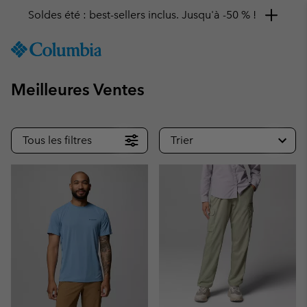
Remise de 10 % à saisir
SKIP
Columbia
TO
Sportswear
CONTENT
Meilleures Ventes
SKIP
TO
MAIN
NAV
Tous les filtres
Trier
SKIP
TO
SEARCH