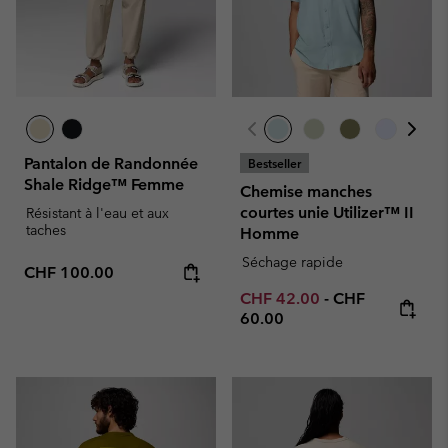
Pantalon de Randonnée
Bestseller
Shale Ridge™ Femme
Chemise manches
courtes unie Utilizer™ II
Résistant à l'eau et aux
taches
Homme
Séchage rapide
Regular price:
CHF 100.00
Minimum sale price:
Maximum price
CHF 42.00
-
CHF
60.00