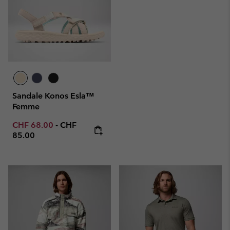
Sandale Konos Esla™
Femme
Minimum sale price:
Maximum price:
CHF 68.00
-
CHF
85.00