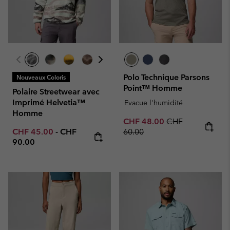
Polo Technique Parsons
Nouveaux Coloris
Point™ Homme
Polaire Streetwear avec
Imprimé Helvetia™
Evacue l'humidité
Homme
Sale price:
Regular price:
CHF 48.00
CHF
Minimum sale price:
Maximum price:
CHF 45.00
-
CHF
60.00
90.00