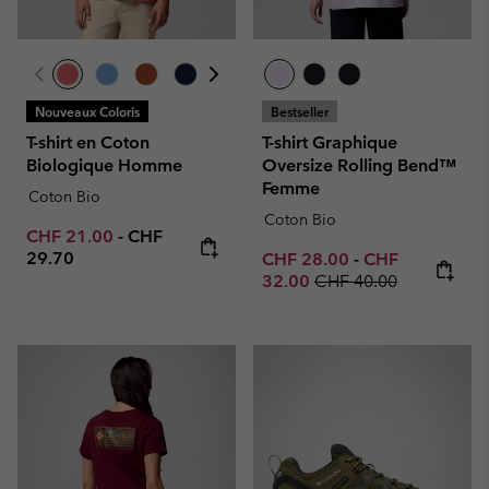
Nouveaux Coloris
Bestseller
T-shirt en Coton
T-shirt Graphique
Biologique Homme
Oversize Rolling Bend™
Femme
Coton Bio
Coton Bio
Minimum sale price:
Maximum price:
CHF 21.00
-
CHF
29.70
Minimum sale price:
Maximum sale p
CHF 28.00
-
CHF
Regular price:
32.00
CHF 40.00