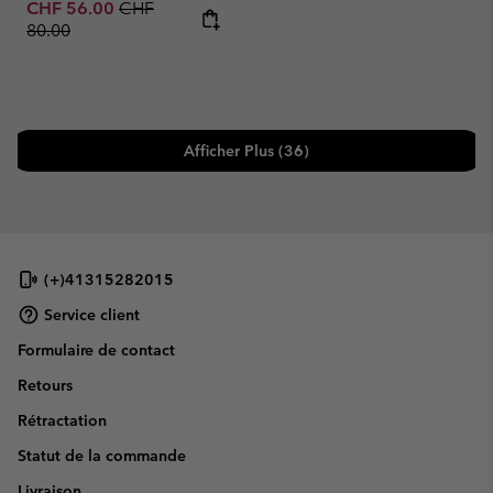
Sale price:
Regular price:
CHF 56.00
CHF
80.00
Afficher Plus (36)
(+)41315282015
Service client
Formulaire de contact
Retours
Rétractation
Statut de la commande
Livraison