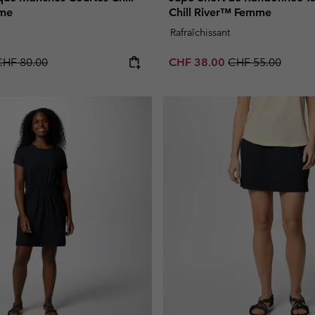
me
Chill River™ Femme
Rafraîchissant
egular price:
Sale price:
Regular price:
CHF 80.00
CHF 38.00
CHF 55.00