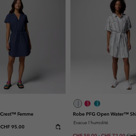
 Crest™ Femme
Robe PFG Open Water™ Shi
Evacue l'humidité
e price:
Maximum price:
-
CHF 95.00
Minimum sale price:
Maximum sale p
Regu
CHF 59.00
-
CHF 72.00
CHF