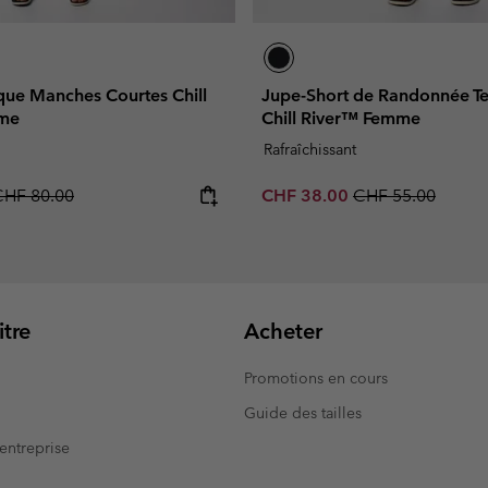
que Manches Courtes Chill
Jupe-Short de Randonnée T
me
Chill River™ Femme
Rafraîchissant
egular price:
Sale price:
Regular price:
CHF 80.00
CHF 38.00
CHF 55.00
tre
Acheter
Promotions en cours
Guide des tailles
entreprise