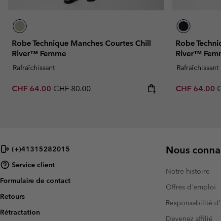
Robe Technique Manches Courtes Chill
Robe Techni
River™ Femme
River™ Fem
Rafraîchissant
Rafraîchissant
Sale price:
Regular price:
Sale price:
R
CHF 64.00
CHF 80.00
CHF 64.00
Nous connai
(+)41315282015
Service client
Notre histoire
Formulaire de contact
Offres d'emploi
Retours
Responsabilité d'
Rétractation
Devenez affilié