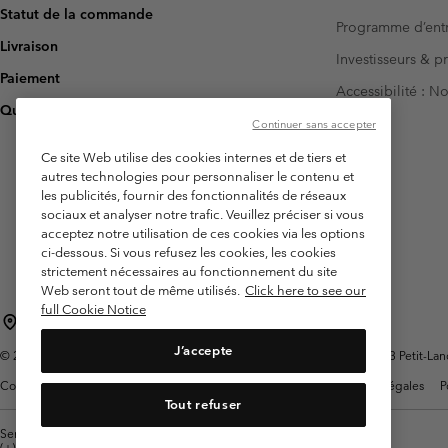
Statut de la commande
Programme d’entr
Livraison
Investisseurs & p
Paiement
Accessibilité : 
Questions fréquentes
Continuer sans accepter
Ce site Web utilise des cookies internes et de tiers et
autres technologies pour personnaliser le contenu et
les publicités, fournir des fonctionnalités de réseaux
sociaux et analyser notre trafic. Veuillez préciser si vous
acceptez notre utilisation de ces cookies via les options
ci-dessous. Si vous refusez les cookies, les cookies
strictement nécessaires au fonctionnement du site
Web seront tout de même utilisés.
Click here to see our
full Cookie Notice
Suisse (français)
English ›
Deutsch ›
italiano ›
|
|
|
J’accepte
©
2026
Columbia Sportswear Company. Avenue des Morgines, 12 1213 Petit-Lancy 
Conditions d'utilisation
Conditions Générales de Vente
Garanties Légales
P
Tout refuser
Service client: Lun - Sam de 9h à 13h et de 14h à 18h
(+)41315282015