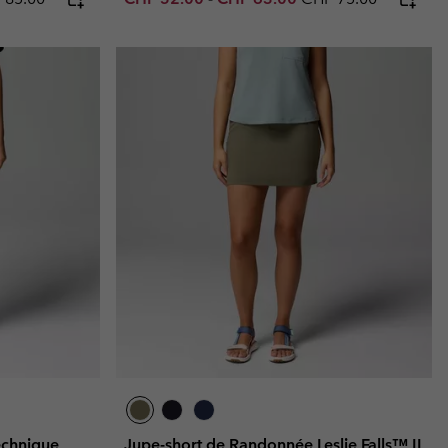
echnique
Jupe-short de Randonnée Leslie Falls™ II