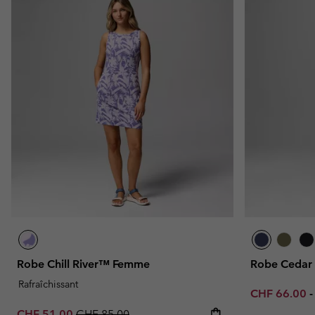
Robe Chill River™ Femme
Robe Cedar
Rafraîchissant
Minimum sal
CHF 66.00
Sale price:
Regular price:
CHF 51.00
CHF 85.00