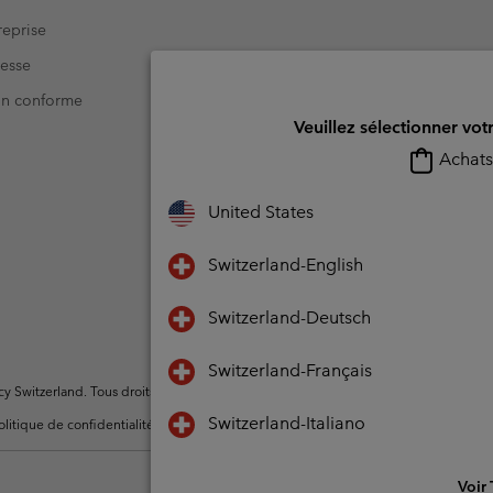
eprise
resse
Non conforme
Veuillez sélectionner vot
Achats 
United States
Switzerland-English
Switzerland-Deutsch
Switzerland-Français
Switzerland. Tous droits réservés.
Switzerland-Italiano
olitique de confidentialité
Conditions d'utilisation - Membres
Conditions D'uti
Voir 