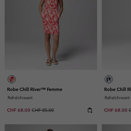
Omni-MAX™
Amaze™
Polaires
Polaires
Omni-MAX™
Polaires Techniques
Polaires Techniques
Polaires Sherpa
Polaires Sherpa
Polaires Casual
Polaires Casual
Polaires sans manche
Polaires sans manche
Robe Chill River™ Femme
Robe Chill 
Rafraîchissant
Rafraîchissant
Sale price:
Regular price:
Sale price:
R
CHF 68.00
CHF 85.00
CHF 68.00