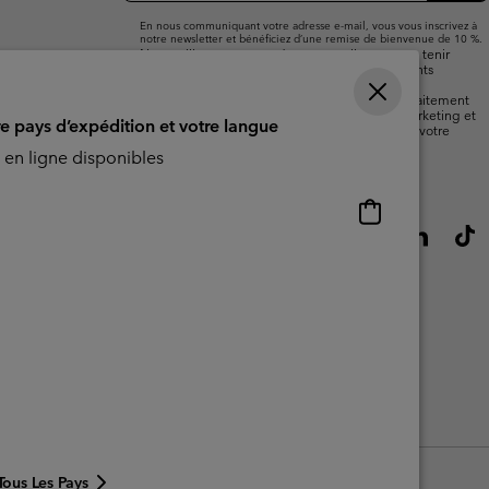
mail
En nous communiquant votre adresse e-mail, vous vous inscrivez à
notre newsletter et bénéficiez d’une remise de bienvenue de 10 %.
Nous utiliserons votre adresse e-mail pour vous tenir
informé(e) des nouveautés, offres et événements
promotionnels. Consultez notre
politique de
confidentialité
pour plus de détails sur notre traitement
des données vous concernant à des fins de marketing et
re pays d’expédition et votre langue
sur les moyens dont vous disposez pour retirer votre
consentement.
en ligne disponibles
Achats
en
ligne
disponibles
lisation - Contenu généré par l'utilisateur
Impressum
Cookies
Tous Les Pays