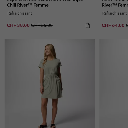
Chill River™ Femme
River™ Fem
Rafraîchissant
Rafraîchissant
Sale price:
Regular price:
Sale price:
R
CHF 38.00
CHF 55.00
CHF 64.00