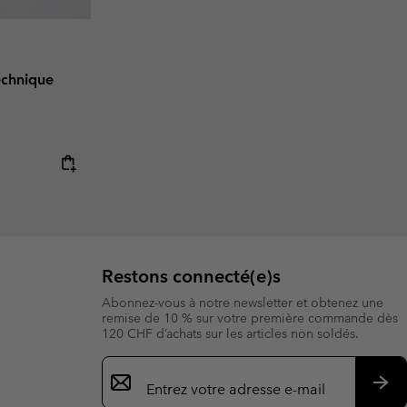
echnique
Restons connecté(e)s
Abonnez-vous à notre newsletter et obtenez une
remise de 10 % sur votre première commande dès
120 CHF d’achats sur les articles non soldés.
Inscription
par
e-
S’a