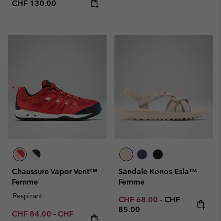
Regular price:
CHF 130.00
Chaussure Vapor Vent™
Sandale Konos Esla™
Femme
Femme
Respirant
Minimum sale price:
Maximum price
CHF 68.00
-
CHF
85.00
Minimum sale price:
Maximum sale price:
CHF 84.00
-
CHF