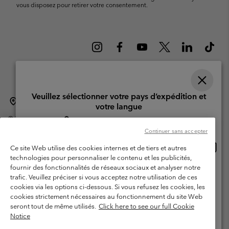
vous disposez pour retirer votre consentement.
Veuillez sélectionner votre pays d’expédition et
Suisse (français)
English ›
Deutsch ›
italiano ›
|
|
|
votre langue
©
2026
Columbia Sportswear Company. Avenue des Morgines, 12 1213
Achats en ligne disponibles
Petit-Lancy Switzerland. Tous droits réservés.
Continuer sans accepter
Conditions d'utilisation
Conditions Générales de Vente
Achat
United States
Ce site Web utilise des cookies internes et de tiers et autres
en
Garanties Légales
Politique de confidentialité
technologies pour personnaliser le contenu et les publicités,
ligne
fournir des fonctionnalités de réseaux sociaux et analyser notre
Switzerland-English
Conditions d'utilisation - Membres
dispon
trafic. Veuillez préciser si vous acceptez notre utilisation de ces
cookies via les options ci-dessous. Si vous refusez les cookies, les
Conditions D'utilisation - Contenu généré par l'utilisateur
Impressum
Switzerland-Deutsch
cookies strictement nécessaires au fonctionnement du site Web
Cookies
seront tout de même utilisés.
Click here to see our full Cookie
Notice
Switzerland-Français