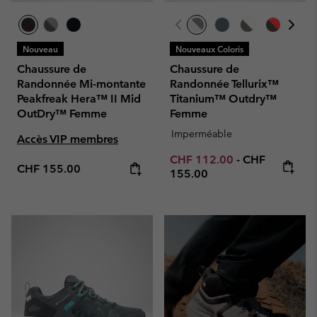
Nouveau
Nouveaux Coloris
Chaussure de
Chaussure de
Randonnée Mi-montante
Randonnée Tellurix™
Peakfreak Hera™ II Mid
Titanium™ Outdry™
OutDry™ Femme
Femme
Imperméable
Accès VIP membres
Minimum sale price:
Maximum pric
CHF 112.00
-
CHF
Regular price:
CHF 155.00
155.00