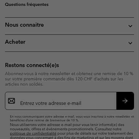
Questions fréquentes
Nous connaitre
Acheter
Restons connecté(e)s
Abonnez-vous à notre newsletter et obtenez une remise de 10 %
sur votre première commande dès 120 CHF d’achats sur les
articles non soldés.
Inscription
par
e-
S’abo
mail
En nous communiquant votre adresse e-mail, vous vous inscrivez à notre newsletter et
bénéficiez d’une remise de bienvenue de 10 %.
Nous utiliserons votre adresse e-mail pour vous tenir informé(e) des
nouveautés, offres et événements promotionnels. Consultez notre
politique de confidentialité
pour plus de détails sur notre traitement des
données vous concernant à des fins de marketing et sur les moyens dont