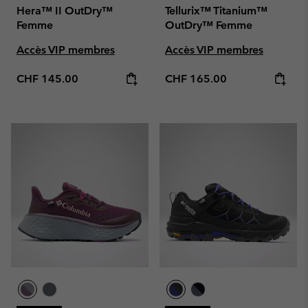
Hera™ II OutDry™
Tellurix™ Titanium™
Femme
OutDry™ Femme
Accès VIP membres
Accès VIP membres
Regular price:
Regular price:
CHF 145.00
CHF 165.00