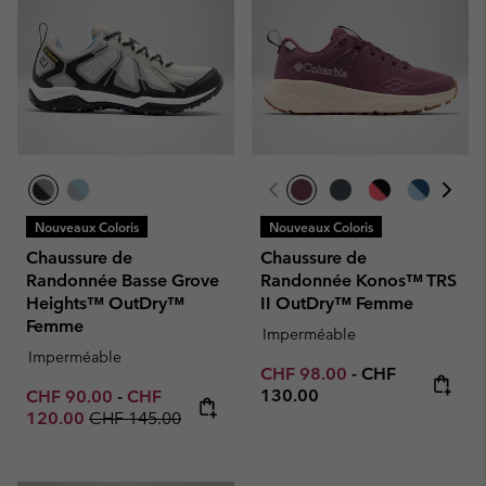
Nouveaux Coloris
Nouveaux Coloris
Chaussure de
Chaussure de
Randonnée Basse Grove
Randonnée Konos™ TRS
Heights™ OutDry™
II OutDry™ Femme
Femme
Imperméable
Imperméable
Minimum sale price:
Maximum price
CHF 98.00
-
CHF
Minimum sale price:
Maximum sale price:
130.00
CHF 90.00
-
CHF
Regular price:
120.00
CHF 145.00