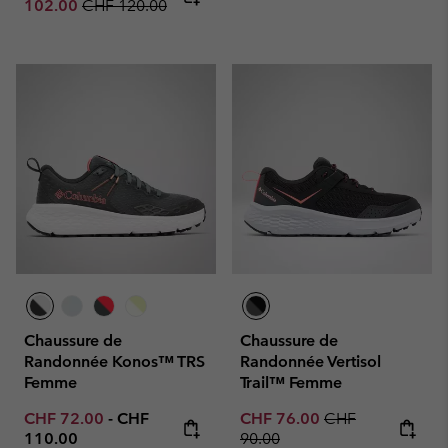
Regular price:
102.00
CHF 120.00
Chaussure de
Chaussure de
Randonnée Konos™ TRS
Randonnée Vertisol
Femme
Trail™ Femme
Minimum sale price:
Maximum price:
Sale price:
Regular price:
CHF 72.00
-
CHF
CHF 76.00
CHF
110.00
90.00