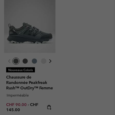
Nouveaux Coloris
Chaussure de
Randonnée Peakfreak
Rush™ OutDry™ Femme
Imperméable
Minimum sale price:
Maximum price:
CHF 90.00
-
CHF
145.00