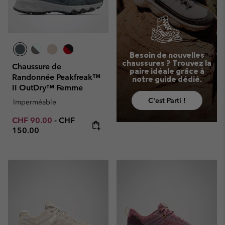
Besoin de nouvelles
chaussures ? Trouvez la
Chaussure de
paire idéale grâce à
Randonnée Peakfreak™
notre guide dédié.
II OutDry™ Femme
C'est Parti !
Imperméable
Minimum sale price:
Maximum price:
CHF 90.00
-
CHF
150.00