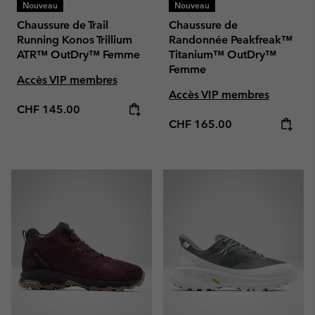
Nouveau
Nouveau
Chaussure de Trail
Chaussure de
Running Konos Trillium
Randonnée Peakfreak™
ATR™ OutDry™ Femme
Titanium™ OutDry™
Femme
Accès VIP membres
Accès VIP membres
Regular price:
CHF 145.00
Regular price:
CHF 165.00