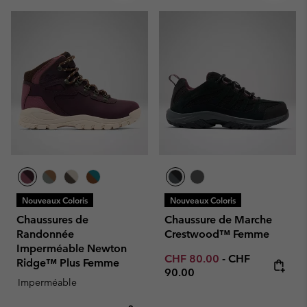
Nouveaux Coloris
Nouveaux Coloris
Chaussures de
Chaussure de Marche
Randonnée
Crestwood™ Femme
Imperméable Newton
Minimum sale price:
Maximum price
CHF 80.00
-
CHF
Ridge™ Plus Femme
90.00
Imperméable