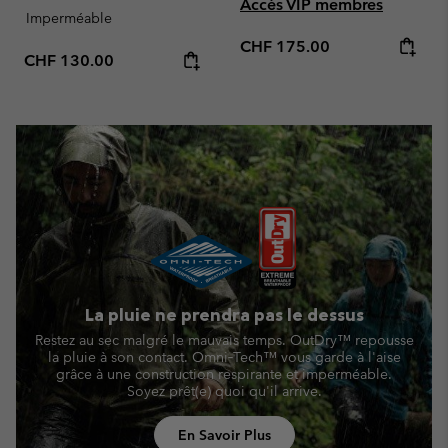
Accès VIP membres
Imperméable
Regular price:
CHF 175.00
Regular price:
CHF 130.00
La pluie ne prendra pas le dessus
Restez au sec malgré le mauvais temps. OutDry™ repousse
la pluie à son contact. Omni‑Tech™ vous garde à l'aise
grâce à une construction respirante et imperméable.
Soyez prêt(e) quoi qu'il arrive.
En Savoir Plus