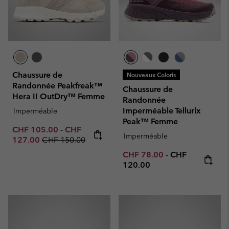
Chaussure de
Nouveaux Coloris
Randonnée Peakfreak™
Chaussure de
Hera II OutDry™ Femme
Randonnée
Imperméable Tellurix
Imperméable
Peak™ Femme
Minimum sale price:
Maximum sale price:
CHF 105.00
-
CHF
Imperméable
Regular price:
127.00
CHF 150.00
Minimum sale price:
Maximum price
CHF 78.00
-
CHF
120.00