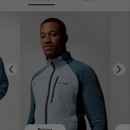
x
Previous
Next
Slide
Slide
Hauts