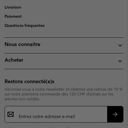
Livraison
Paiement
Questions fréquentes
Nous connaitre
Acheter
Restons connecté(e)s
Abonnez-vous à notre newsletter et obtenez une remise de 10 %
sur votre première commande dès 120 CHF d’achats sur les
articles non soldés.
Inscription
par
e-
S’abo
mail