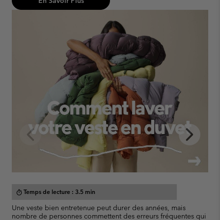
En Savoir Plus
Previous
Next
Slide
Slide
Temps de lecture : 3.5 min
timer
Une veste bien entretenue peut durer des années, mais
P
nombre de personnes commettent des erreurs fréquentes qui
d