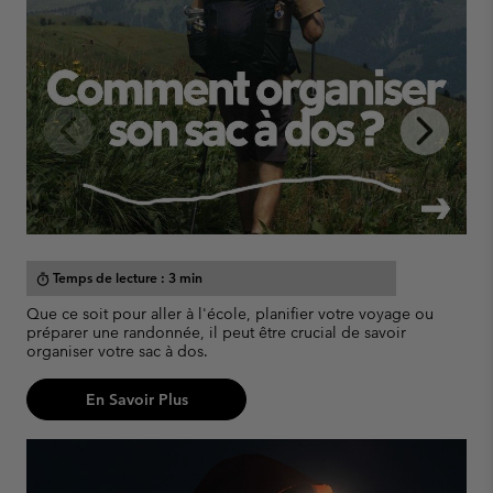
Previous
Next
Slide
Slide
Temps de lecture : 3 min
timer
Que ce soit pour aller à l'école, planifier votre voyage ou
L
préparer une randonnée, il peut être crucial de savoir
d
organiser votre sac à dos.
i
l
En Savoir Plus