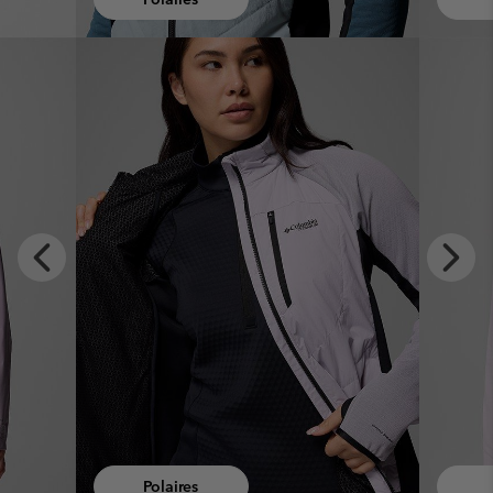
x
Previous
Next
Slide
Slide
Hauts