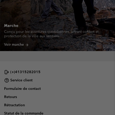
Marche
Conçu pour les aventures quotidiennes, offrant confort et
protection de la ville aux sentiers.
Voir marche
arrow_forward
(+)41315282015
Service client
Formulaire de contact
Retours
Rétractation
Statut de la commande