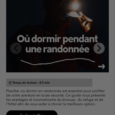
Previous
Next
Slide
Slide
Temps de lecture : 4.5 min
timer
Planifier où dormir en randonnée est essentiel pour profiter
M
de votre aventure en toute sécurité. Ce guide vous présente
d
les avantages et inconvénients du bivouac, du refuge et de
p
l'hôtel afin de vous aider à choisir la meilleure option.