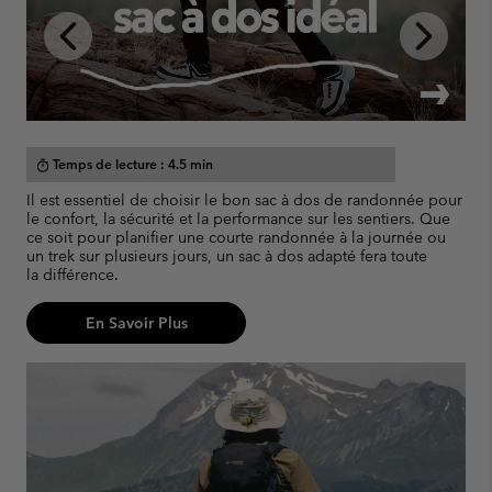
Previous
Next
Slide
Slide
Temps de lecture : 4.5 min
timer
Il est essentiel de choisir le bon sac à dos de randonnée pour
Q
i
le confort, la sécurité et la performance sur les sentiers. Que
u
ce soit pour planifier une courte randonnée à la journée ou
p
.
un trek sur plusieurs jours, un sac à dos adapté fera toute
d
ur
la différence.
En Savoir Plus