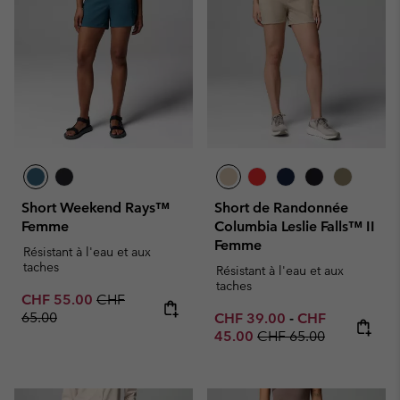
Short Weekend Rays™
Short de Randonnée
Femme
Columbia Leslie Falls™ II
Femme
Résistant à l'eau et aux
taches
Résistant à l'eau et aux
taches
Sale price:
Regular price:
CHF 55.00
CHF
65.00
Minimum sale price:
Maximum sale p
CHF 39.00
-
CHF
Regular price:
45.00
CHF 65.00