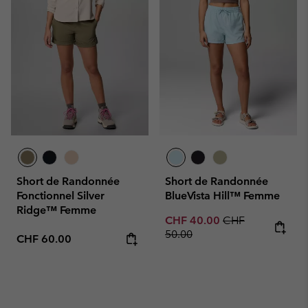
Short de Randonnée
Short de Randonnée
Fonctionnel Silver
BlueVista Hill™ Femme
Ridge™ Femme
Sale price:
Regular price:
CHF 40.00
CHF
50.00
Regular price:
CHF 60.00