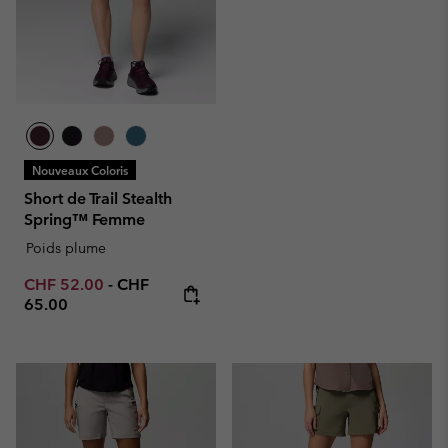
Nouveaux Coloris
Short de Trail Stealth
Spring™ Femme
Poids plume
Minimum sale price:
Maximum price:
CHF 52.00
-
CHF
65.00