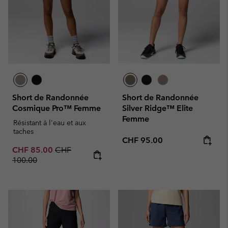
Short de Randonnée
Short de Randonnée
Cosmique Pro™ Femme
Silver Ridge™ Elite
Femme
Résistant à l'eau et aux
taches
Regular price:
CHF 95.00
Sale price:
Regular price:
CHF 85.00
CHF
100.00