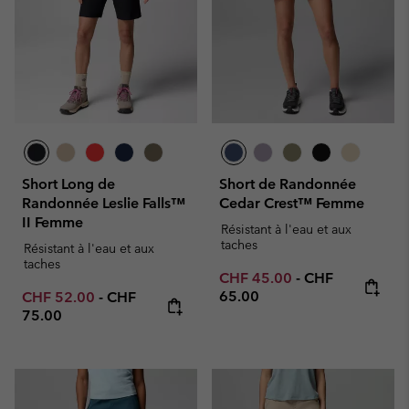
Short Long de
Short de Randonnée
Randonnée Leslie Falls™
Cedar Crest™ Femme
II Femme
Résistant à l'eau et aux
taches
Résistant à l'eau et aux
taches
Minimum sale price:
Maximum price
CHF 45.00
-
CHF
Minimum sale price:
Maximum price:
65.00
CHF 52.00
-
CHF
75.00