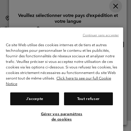
Veuillez sélectionner votre pays d’expédition et
Suisse (français)
English ›
Deutsch ›
italiano ›
|
|
|
votre langue
©
2026
Columbia Sportswear Company. Avenue des Morgines, 12 1213
Achats en ligne disponibles
Petit-Lancy Switzerland. Tous droits réservés.
Continuer sans accepter
Conditions d'utilisation
Conditions Générales de Vente
Achat
United States
Ce site Web utilise des cookies internes et de tiers et autres
en
Garanties Légales
Politique de confidentialité
technologies pour personnaliser le contenu et les publicités,
ligne
fournir des fonctionnalités de réseaux sociaux et analyser notre
Switzerland-English
Conditions d'utilisation - Membres
dispon
trafic. Veuillez préciser si vous acceptez notre utilisation de ces
cookies via les options ci-dessous. Si vous refusez les cookies, les
Conditions D'utilisation - Contenu généré par l'utilisateur
Impressum
Switzerland-Deutsch
cookies strictement nécessaires au fonctionnement du site Web
Cookies
seront tout de même utilisés.
Click here to see our full Cookie
Notice
Switzerland-Français
Service client: Lun - Sam de 9h à 13h et de 14h à 18h
(+)41315282015
J’accepte
Tout refuser
Switzerland-Italiano
Gérer vos paramètres
Voir Tous Les Pays
de cookies