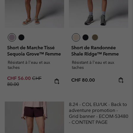
Short de Marche Tissé
Short de Randonnée
Sequoia Grove™ Femme
Shale Ridge™ Femme
Résistant à l'eau et aux
Résistant à l'eau et aux
taches
taches
Sale price:
Regular price:
CHF 56.00
CHF
Regular price:
CHF 80.00
80.00
8.24 - COL EU/UK - Back to
adventure promotion -
Grid banner - ECOM-53480
- CONTENT PAGE