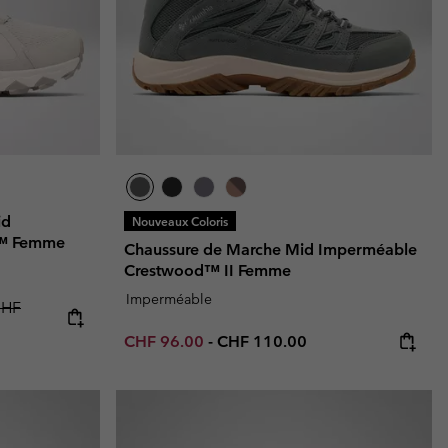
id
Nouveaux Coloris
y™ Femme
Chaussure de Marche Mid Imperméable
Crestwood™ II Femme
Imperméable
price:
egular price:
HF
Minimum sale price:
Maximum price:
CHF 96.00
-
CHF 110.00