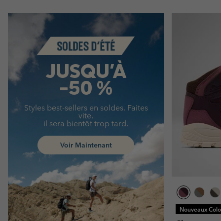
Summer Sale
JUSQU'À
-50 %
Styles best-sellers en soldes. Faites
vite,
il sera bientôt trop tard.
Voir Maintenant
Nouveaux Color