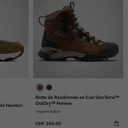
Botte de Randonnée en Cuir GeoTerra™
OutDry™ Femme
ble Newton
Imperméable
Regular price:
CHF 200.00