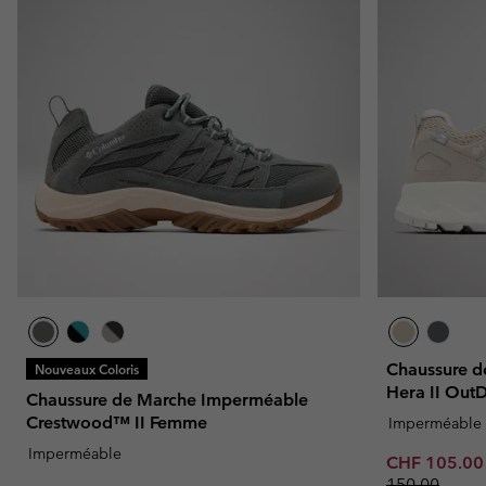
Chaussure 
Nouveaux Coloris
Hera II Ou
Chaussure de Marche Imperméable
Crestwood™ II Femme
Imperméable
Imperméable
Minimum sal
CHF 105.0
150.00