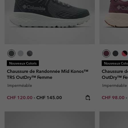
Nouveaux Coloris
Nouveaux Color
Chaussure de Randonnée Mid Konos™
Chaussure d
TRS OutDry™ Femme
OutDry™ F
Imperméable
Imperméable
Minimum sale price:
Maximum price:
Minimum sal
CHF 120.00
-
CHF 145.00
CHF 98.00