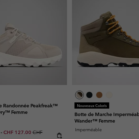
de Randonnée Peakfreak™
Nouveaux Coloris
tDry™ Femme
Botte de Marche Imperméa
Wander™ Femme
Imperméable
e price:
Maximum sale price:
Regular price:
0
-
CHF 127.00
CHF