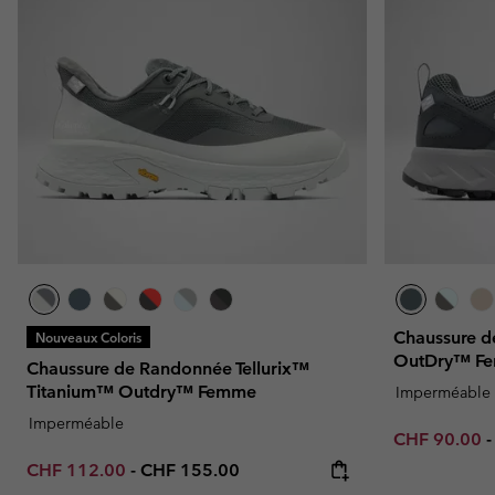
Omni-MAX™
Amaze™
Polaires
Polaires
Omni-MAX™
Polaires Techniques
Polaires Techniques
Polaires Sherpa
Polaires Sherpa
Polaires Casual
Polaires Casual
Polaires sans manche
Polaires sans manche
Chaussure d
Nouveaux Coloris
OutDry™ F
Chaussure de Randonnée Tellurix™
Titanium™ Outdry™ Femme
Imperméable
Imperméable
Minimum sal
CHF 90.00
Minimum sale price:
Maximum price:
CHF 112.00
-
CHF 155.00