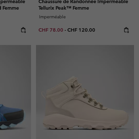
mperméable
Chaussure de Randonnée Imperméable
d Femme
Tellurix Peak™ Femme
Imperméable
Minimum sale price:
Maximum price:
CHF 78.00
-
CHF 120.00