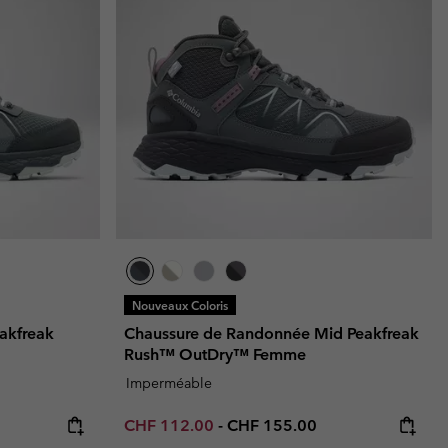
ours de cou
ours de cou
Guide Des Articles Imperméables
Guide Des Articles Imperméables
i & d'hiver
i & d'Hiver
 grandes tailles
articles femme
articles homme
Nouveaux Coloris
akfreak
Chaussure de Randonnée Mid Peakfreak
Rush™ OutDry™ Femme
Imperméable
:
Minimum sale price:
Maximum price:
CHF 112.00
-
CHF 155.00