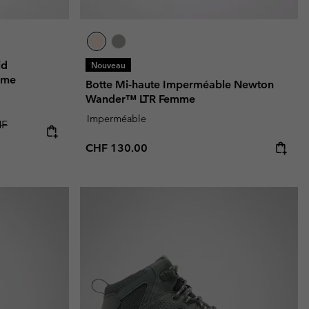
id
Nouveau
mme
Botte Mi-haute Imperméable Newton
Wander™ LTR Femme
Imperméable
rice:
gular price:
HF
Regular price:
CHF 130.00