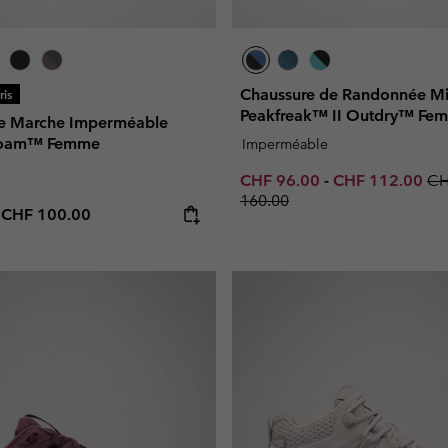
Chaussure de Randonnée M
is
Peakfreak™ II Outdry™ Fe
de Marche Imperméable
Roam™ Femme
Imperméable
Minimum sale price:
Maximum sale p
Re
CHF 96.00
-
CHF 112.00
C
160.00
e price:
Maximum price:
-
CHF 100.00