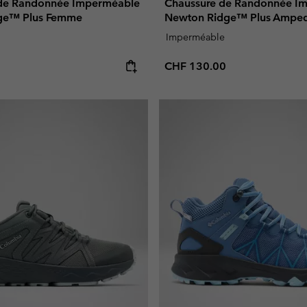
 de Randonnée Imperméable
Chaussure de Randonnée I
ge™ Plus Femme
Newton Ridge™ Plus Ampe
Imperméable
e:
Regular price:
CHF 130.00