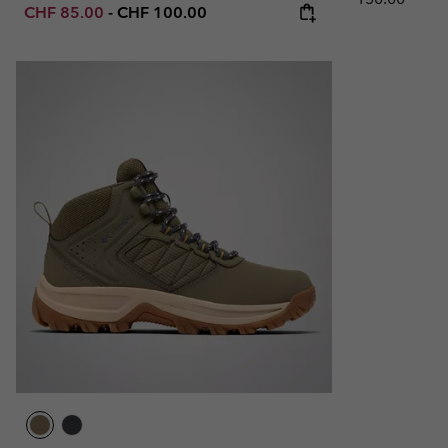
Minimum sale price:
Maximum price:
CHF 85.00
-
CHF 100.00