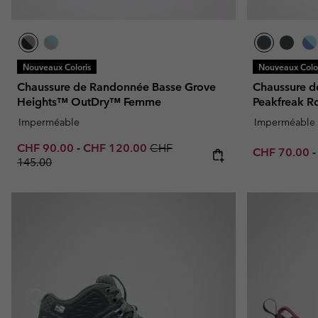
Nouveaux Coloris
Nouveaux Color
Chaussure de Randonnée Basse Grove
Chaussure 
Heights™ OutDry™ Femme
Peakfreak 
Imperméable
Imperméable
Minimum sale price:
Maximum sale price:
Regular price:
CHF 90.00
-
CHF 120.00
CHF
Minimum sal
CHF 70.00
145.00