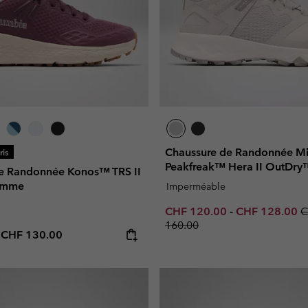
Chaussure de Randonnée M
is
Peakfreak™ Hera II OutDr
e Randonnée Konos™ TRS II
emme
Imperméable
Minimum sale price:
Maximum sale 
R
CHF 120.00
-
CHF 128.00
C
160.00
e price:
Maximum price:
-
CHF 130.00