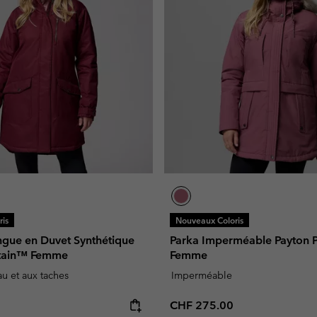
is
Nouveaux Coloris
ngue en Duvet Synthétique
Parka Imperméable Payton P
ntain™ Femme
Femme
eau et aux taches
Imperméable
e:
Regular price:
CHF 275.00