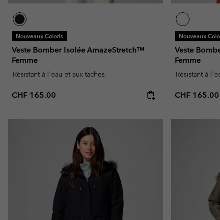
Nouveaux Coloris
Nouveaux Color
Veste Bomber Isolée AmazeStretch™
Veste Bombe
Femme
Femme
Résistant à l'eau et aux taches
Résistant à l'
Regular price:
Regular pric
CHF 165.00
CHF 165.00