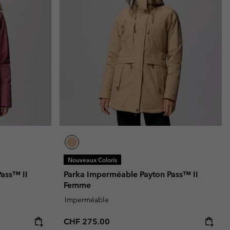
Nouveaux Coloris
ass™ II
Parka Imperméable Payton Pass™ II
Femme
Imperméable
Regular price:
CHF 275.00