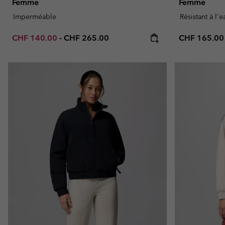
Femme
Femme
Imperméable
Résistant à l'
Minimum sale price:
Maximum price:
Regular pric
CHF 140.00
-
CHF 265.00
CHF 165.00