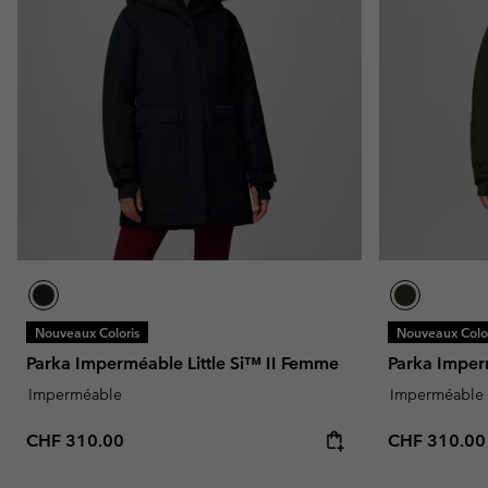
Omni-MAX™
Amaze™
Polaires
Polaires
Omni-MAX™
Polaires Techniques
Polaires Techniques
Polaires Sherpa
Polaires Sherpa
Polaires Casual
Polaires Casual
Polaires sans manche
Polaires sans manche
Nouveaux Coloris
Nouveaux Color
Parka Imperméable Little Si™ II Femme
Parka Imper
Imperméable
Imperméable
Regular price:
Regular pric
CHF 310.00
CHF 310.00