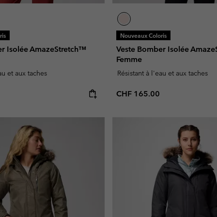
is
Nouveaux Coloris
r Isolée AmazeStretch™
Veste Bomber Isolée Amaze
Femme
eau et aux taches
Résistant à l'eau et aux taches
e:
Regular price:
CHF 165.00