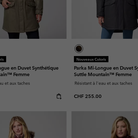
is
Nouveaux Coloris
ngue en Duvet Synthétique
Parka Mi-Longue en Duvet S
ntain™ Femme
Suttle Mountain™ Femme
eau et aux taches
Résistant à l'eau et aux taches
e:
Regular price:
CHF 255.00