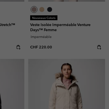
Nouveaux Coloris
Stretch™
Veste Isolée Imperméable Venture
Days™ Femme
Imperméable
Regular price:
CHF 220.00