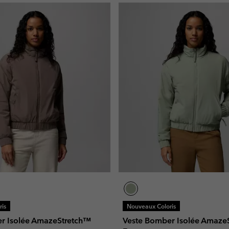
is
Nouveaux Coloris
r Isolée AmazeStretch™
Veste Bomber Isolée Amaze