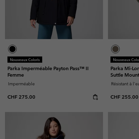
Nouveaux Coloris
Nouveaux Color
Parka Imperméable Payton Pass™ II
Parka Mi-Lo
Femme
Suttle Mou
Imperméable
Résistant à l'
Regular price:
Regular pric
CHF 275.00
CHF 255.00