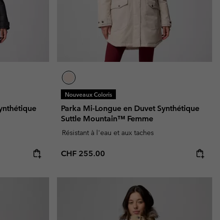
Nouveaux Coloris
ynthétique
Parka Mi-Longue en Duvet Synthétique
Suttle Mountain™ Femme
Résistant à l'eau et aux taches
Regular price:
CHF 255.00