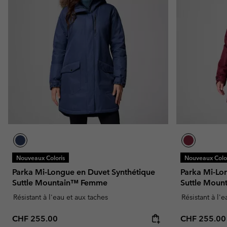
Nouveaux Coloris
Nouveaux Color
Parka Mi-Longue en Duvet Synthétique
Parka Mi-Lo
Suttle Mountain™ Femme
Suttle Mou
Résistant à l'eau et aux taches
Résistant à l'
Regular price:
Regular pric
CHF 255.00
CHF 255.00