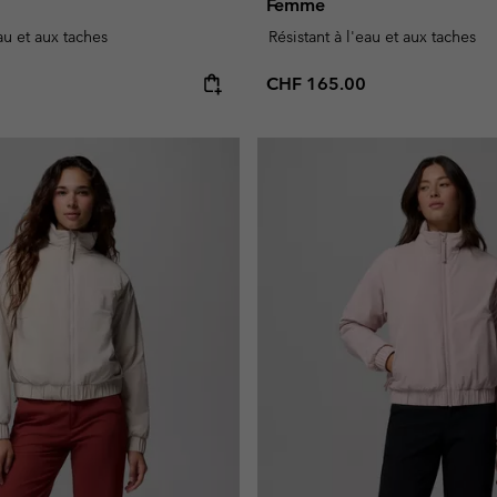
Femme
eau et aux taches
Résistant à l'eau et aux taches
e:
Regular price:
CHF 165.00