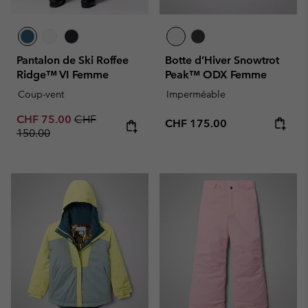
Pantalon de Ski Roffee
Botte d’Hiver Snowtrot
Ridge™ VI Femme
Peak™ ODX Femme
Coup-vent
Imperméable
Sale price:
Regular price:
CHF 75.00
CHF
Regular price:
CHF 175.00
150.00