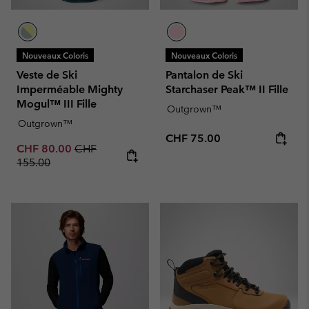
Nouveaux Coloris
Nouveaux Coloris
Veste de Ski
Pantalon de Ski
Imperméable Mighty
Starchaser Peak™ II Fille
Mogul™ III Fille
Outgrown™
Outgrown™
Regular price:
CHF 75.00
Sale price:
Regular price:
CHF 80.00
CHF
155.00