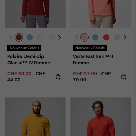
Nouveaux Coloris
Nouveaux Coloris
Polaire Demi-Zip
Veste Fast Trek™ II
Glacial™ IV Femme
Femme
Minimum sale price:
Maximum price:
Minimum sale price:
Maximum price
CHF 30.00
-
CHF
CHF 37.00
-
CHF
44.00
70.00