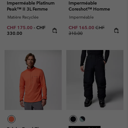
Imperméable Platinum
Imperméable
Peak™ II 3L Femme
Coreshot™ Homme
Matière Recyclée
Imperméable
Minimum sale price:
Maximum price:
Sale price:
Regular price:
CHF 175.00
-
CHF
CHF 165.00
CHF
330.00
310.00