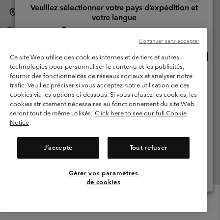
Veuillez sélectionner votre pays d’expédition et
Suisse (français)
English ›
Deutsch ›
italiano ›
|
|
|
votre langue
©
2026
Columbia Sportswear Company. Avenue des Morgines, 12 1213
Achats en ligne disponibles
Petit-Lancy Switzerland. Tous droits réservés.
Continuer sans accepter
Conditions d'utilisation
Conditions Générales de Vente
Achat
United States
Ce site Web utilise des cookies internes et de tiers et autres
en
Garanties Légales
Politique de confidentialité
technologies pour personnaliser le contenu et les publicités,
ligne
fournir des fonctionnalités de réseaux sociaux et analyser notre
Switzerland-English
Conditions d'utilisation - Membres
dispon
trafic. Veuillez préciser si vous acceptez notre utilisation de ces
cookies via les options ci-dessous. Si vous refusez les cookies, les
Conditions D'utilisation - Contenu généré par l'utilisateur
Impressum
Switzerland-Deutsch
cookies strictement nécessaires au fonctionnement du site Web
Cookies
seront tout de même utilisés.
Click here to see our full Cookie
Notice
Switzerland-Français
Service client: Lun - Sam de 9h à 13h et de 14h à 18h
(+)41315282015
J’accepte
Tout refuser
Switzerland-Italiano
Gérer vos paramètres
Voir Tous Les Pays
de cookies
Menu
Rechercher
Connexion
Mini
Cart