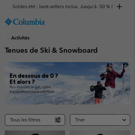
Remise de 10 % à saisir
SKIP
Columbia
TO
Sportswear
CONTENT
Activités
SKIP
TO
Tenues de Ski & Snowboard
MAIN
NAV
SKIP
TO
En dessous de 0 ?
SEARCH
Et alors ?
Peu importe le gel, notre
équipement supporte tout.
Tous les filtres
Trier