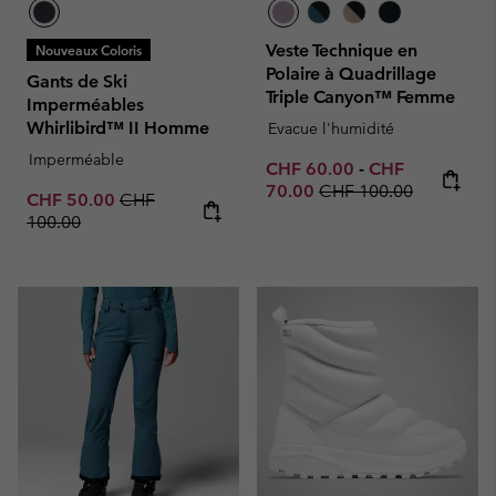
Veste Technique en
Nouveaux Coloris
Polaire à Quadrillage
Gants de Ski
Triple Canyon™ Femme
Imperméables
Whirlibird™ II Homme
Evacue l'humidité
Imperméable
Minimum sale price:
Maximum sale p
CHF 60.00
-
CHF
Regular price:
70.00
CHF 100.00
Sale price:
Regular price:
CHF 50.00
CHF
100.00