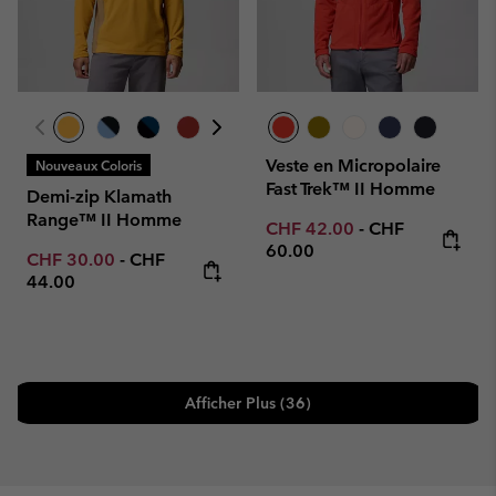
Veste en Micropolaire
Nouveaux Coloris
Fast Trek™ II Homme
Demi-zip Klamath
Range™ II Homme
Minimum sale price:
Maximum price
CHF 42.00
-
CHF
60.00
Minimum sale price:
Maximum price:
CHF 30.00
-
CHF
44.00
Afficher Plus (36)