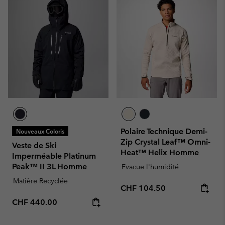
Polaire Technique Demi-
Nouveaux Coloris
Zip Crystal Leaf™ Omni-
Veste de Ski
Heat™ Helix Homme
Imperméable Platinum
Peak™ II 3L Homme
Evacue l'humidité
Matière Recyclée
Regular price:
CHF 104.50
Regular price:
CHF 440.00