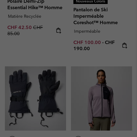
Polaire Demi-Zip
Nouveaux Coloris
Essential Hike™ Homme
Pantalon de Ski
Imperméable
Matière Recyclée
Coreshot™ Homme
Sale price:
Regular price:
CHF 42.50
CHF
Imperméable
85.00
Minimum sale price:
Maximum pric
CHF 100.00
-
CHF
190.00