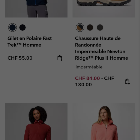
Gilet en Polaire Fast
Chaussure Haute de
Trek™ Homme
Randonnée
Imperméable Newton
Regular price:
CHF 55.00
Ridge™ Plus II Homme
Imperméable
Minimum sale price:
Maximum price
CHF 84.00
-
CHF
130.00