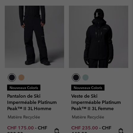
Nouveaux Coloris
Nouveaux Coloris
Pantalon de Ski
Veste de Ski
Imperméable Platinum
Imperméable Platinum
Peak™ II 3L Homme
Peak™ II 3L Femme
Matière Recyclée
Matière Recyclée
Minimum sale price:
Maximum price:
Minimum sale price:
Maximum pric
CHF 175.00
-
CHF
CHF 235.00
-
CHF