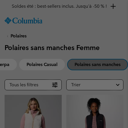
Soldes été : best-sellers inclus. Jusqu'à -50 % !
SKIP
Columbia
TO
Sportswear
CONTENT
Polaires
SKIP
TO
Polaires sans manches Femme
MAIN
NAV
SKIP
herpa
Polaires Casual
Polaires sans manches
TO
SEARCH
Tous les filtres
Trier