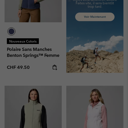
Faites vite,
il sera bientôt
trop tard.
Voir Maintenant
Nouveaux Coloris
Polaire Sans Manches
Benton Springs™ Femme
Regular price:
CHF 49.50