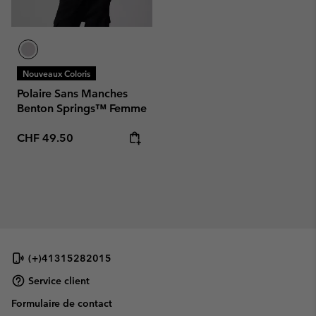
Nouveaux Coloris
Polaire Sans Manches
Benton Springs™ Femme
Regular price:
CHF 49.50
(+)41315282015
Service client
Formulaire de contact