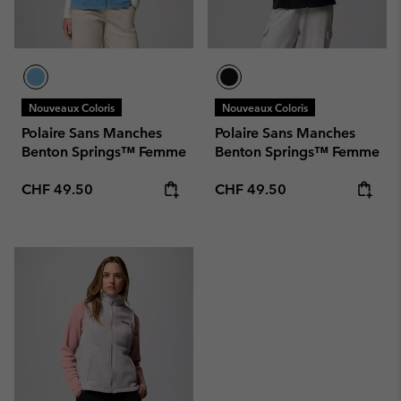
Nouveaux Coloris
Nouveaux Coloris
Polaire Sans Manches
Polaire Sans Manches
Benton Springs™ Femme
Benton Springs™ Femme
Regular price:
Regular price:
CHF 49.50
CHF 49.50