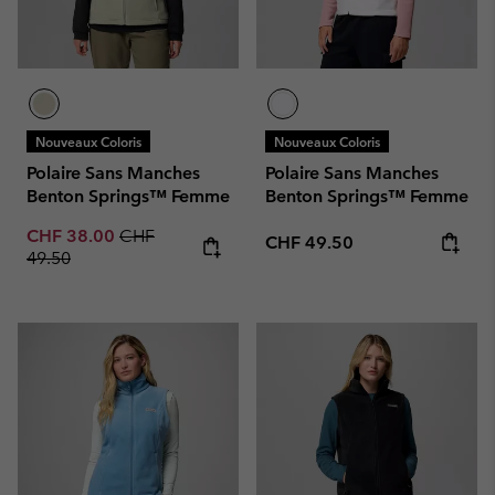
Nouveaux Coloris
Nouveaux Coloris
Polaire Sans Manches
Polaire Sans Manches
Benton Springs™ Femme
Benton Springs™ Femme
Sale price:
Regular price:
CHF 38.00
CHF
Regular price:
CHF 49.50
49.50