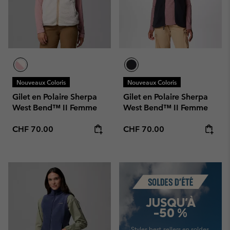
Nouveaux Coloris
Nouveaux Coloris
Gilet en Polaire Sherpa
Gilet en Polaire Sherpa
West Bend™ II Femme
West Bend™ II Femme
Regular price:
Regular price:
CHF 70.00
CHF 70.00
Summer Sale
JUSQU'À
-50 %
Styles best-sellers en soldes.