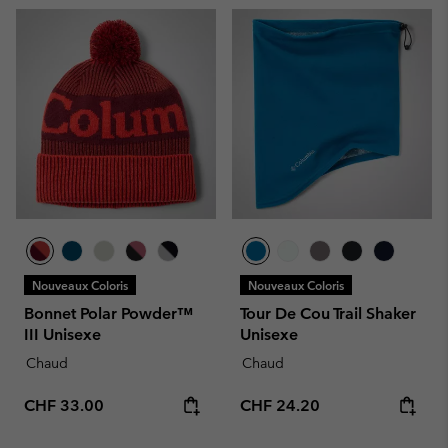
Nouveaux Coloris
Nouveaux Coloris
Bonnet Polar Powder™
Tour De Cou Trail Shaker
III Unisexe
Unisexe
Chaud
Chaud
Regular price:
Regular price:
CHF 33.00
CHF 24.20