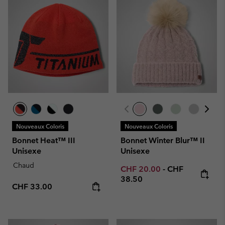
Nouveaux Coloris
Nouveaux Coloris
Bonnet Heat™ III
Bonnet Winter Blur™ II
Unisexe
Unisexe
Chaud
Minimum sale price:
Maximum price
CHF 20.00
-
CHF
38.50
Regular price:
CHF 33.00