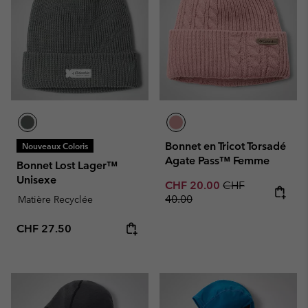
Bonnet en Tricot Torsadé
Nouveaux Coloris
Agate Pass™ Femme
Bonnet Lost Lager™
Unisexe
Sale price:
Regular price:
CHF 20.00
CHF
40.00
Matière Recyclée
Regular price:
CHF 27.50