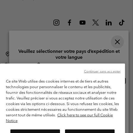
Veuillez sélectionner votre pays d’expédition et
Suisse (français)
English ›
Deutsch ›
italiano ›
|
|
|
votre langue
©
2026
Columbia Sportswear Company. Avenue des Morgines, 12 1213
Achats en ligne disponibles
Petit-Lancy Switzerland. Tous droits réservés.
Continuer sans accepter
Conditions d'utilisation
Conditions Générales de Vente
Achat
United States
Ce site Web utilise des cookies internes et de tiers et autres
en
Garanties Légales
Politique de confidentialité
technologies pour personnaliser le contenu et les publicités,
ligne
fournir des fonctionnalités de réseaux sociaux et analyser notre
Switzerland-English
Conditions d'utilisation - Membres
dispon
trafic. Veuillez préciser si vous acceptez notre utilisation de ces
cookies via les options ci-dessous. Si vous refusez les cookies, les
Conditions D'utilisation - Contenu généré par l'utilisateur
Impressum
Switzerland-Deutsch
cookies strictement nécessaires au fonctionnement du site Web
Cookies
seront tout de même utilisés.
Click here to see our full Cookie
Notice
Switzerland-Français
Service client: Lun - Sam de 9h à 13h et de 14h à 18h
(+)41315282015