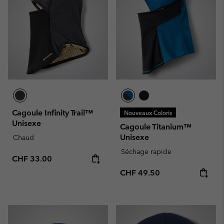
Cagoule Infinity Trail™
Nouveaux Coloris
Unisexe
Cagoule Titanium™
Unisexe
Chaud
Séchage rapide
Regular price:
CHF 33.00
Regular price:
CHF 49.50