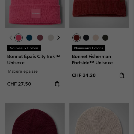
Nouveaux Coloris
Nouveaux Coloris
Bonnet Épais City Trek™
Bonnet Fisherman
Unisexe
Portside™ Unisexe
Matière épaisse
Regular price:
CHF 24.20
Regular price:
CHF 27.50