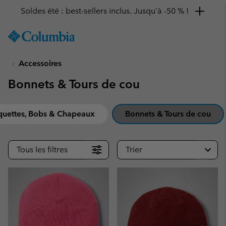
Remise de 10 % à saisir
SKIP
Columbia
TO
Sportswear
CONTENT
Accessoires
SKIP
TO
Bonnets & Tours de cou
MAIN
NAV
SKIP
quettes, Bobs & Chapeaux
Bonnets & Tours de cou
TO
SEARCH
Tous les filtres
Trier