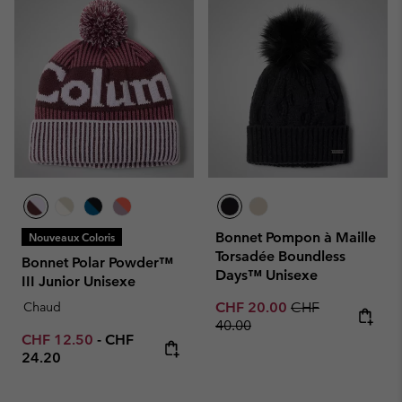
Bonnet Pompon à Maille
Nouveaux Coloris
Torsadée Boundless
Bonnet Polar Powder™
Days™ Unisexe
III Junior Unisexe
Sale price:
Regular price:
Chaud
CHF 20.00
CHF
40.00
Minimum sale price:
Maximum price:
CHF 12.50
-
CHF
24.20