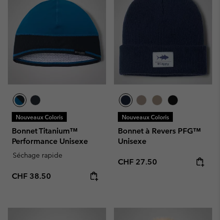
Nouveaux Coloris
Nouveaux Coloris
Bonnet Titanium™
Bonnet à Revers PFG™
Performance Unisexe
Unisexe
Séchage rapide
Regular price:
CHF 27.50
Regular price:
CHF 38.50