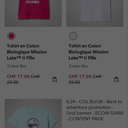
T-shirt en Coton
T-shirt en Coton
Biologique Mission
Biologique Mission
Lake™ II Fille
Lake™ II Fille
Coton Bio
Coton Bio
Sale price:
Regular price:
Sale price:
Regular price:
CHF 17.00
CHF
CHF 17.00
CHF
25.00
25.00
8.24 - COL EU/UK - Back to
adventure promotion -
Grid banner - ECOM-53480
- CONTENT PAGE