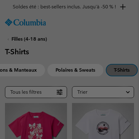
Soldes été : best-sellers inclus. Jusqu'à -50 % !
SKIP
Columbia
TO
Sportswear
CONTENT
Filles (4-18 ans)
SKIP
TO
T-Shirts
MAIN
NAV
SKIP
sons & Manteaux
Polaires & Sweats
T-Shirts
TO
SEARCH
Tous les filtres
Trier