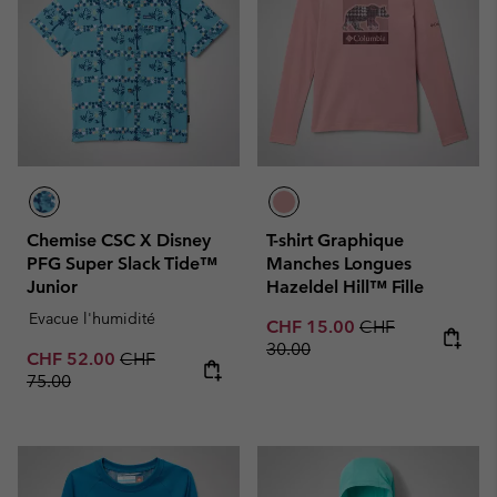
Chemise CSC X Disney
T-shirt Graphique
PFG Super Slack Tide™
Manches Longues
Junior
Hazeldel Hill™ Fille
Evacue l'humidité
Sale price:
Regular price:
CHF 15.00
CHF
30.00
Sale price:
Regular price:
CHF 52.00
CHF
75.00