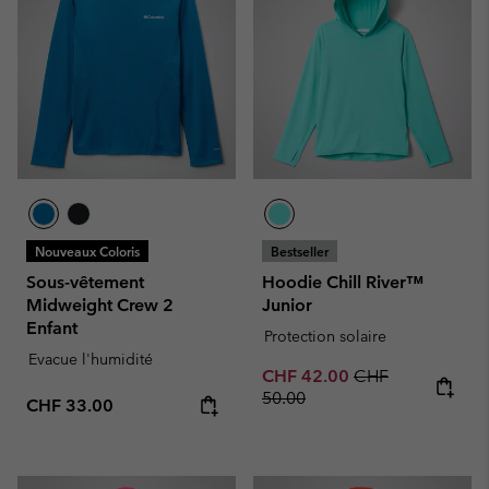
Nouveaux Coloris
Bestseller
Sous-vêtement
Hoodie Chill River™
Midweight Crew 2
Junior
Enfant
Protection solaire
Evacue l'humidité
Sale price:
Regular price:
CHF 42.00
CHF
50.00
Regular price:
CHF 33.00