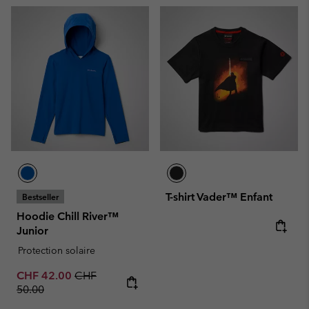
T-shirt Vader™ Enfant
Bestseller
Hoodie Chill River™
Junior
Regular price:
Protection solaire
Sale price:
Regular price:
CHF 42.00
CHF
50.00