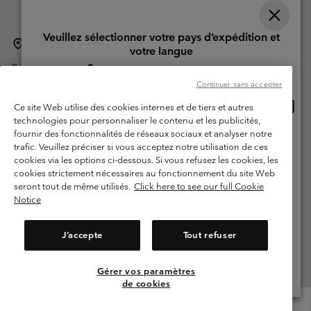
Veuillez sélectionner votre pays d’expédition et
Suisse (français)
English ›
Deutsch ›
italiano ›
|
|
|
votre langue
©
2026
Columbia Sportswear Company. Avenue des Morgines, 12 1213
Achats en ligne disponibles
Petit-Lancy Switzerland. Tous droits réservés.
Continuer sans accepter
Conditions d'utilisation
Conditions Générales de Vente
Achat
United States
Ce site Web utilise des cookies internes et de tiers et autres
en
Garanties Légales
Politique de confidentialité
technologies pour personnaliser le contenu et les publicités,
ligne
fournir des fonctionnalités de réseaux sociaux et analyser notre
Switzerland-English
Conditions d'utilisation - Membres
dispon
trafic. Veuillez préciser si vous acceptez notre utilisation de ces
cookies via les options ci-dessous. Si vous refusez les cookies, les
Conditions D'utilisation - Contenu généré par l'utilisateur
Impressum
Switzerland-Deutsch
cookies strictement nécessaires au fonctionnement du site Web
Cookies
seront tout de même utilisés.
Click here to see our full Cookie
Notice
Switzerland-Français
Service client: Lun - Sam de 9h à 13h et de 14h à 18h
(+)41315282015
J’accepte
Tout refuser
Switzerland-Italiano
Gérer vos paramètres
Voir Tous Les Pays
de cookies