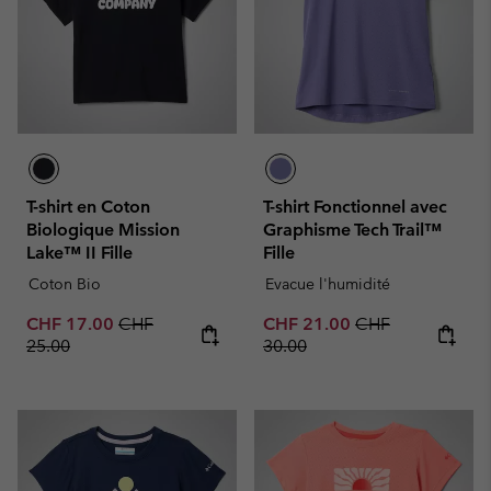
T-shirt en Coton
T-shirt Fonctionnel avec
Biologique Mission
Graphisme Tech Trail™
Lake™ II Fille
Fille
Coton Bio
Evacue l'humidité
Sale price:
Regular price:
Sale price:
Regular price:
CHF 17.00
CHF
CHF 21.00
CHF
25.00
30.00