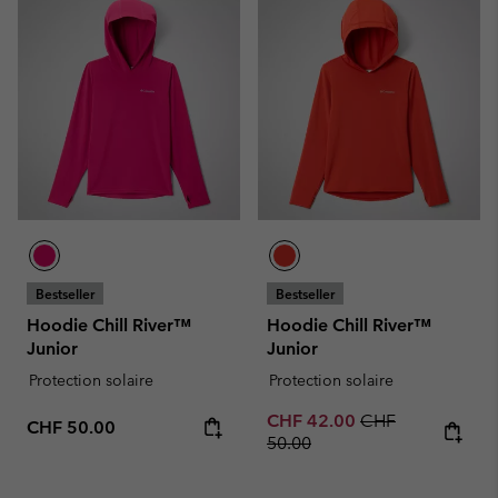
Bestseller
Bestseller
Hoodie Chill River™
Hoodie Chill River™
Junior
Junior
Protection solaire
Protection solaire
Sale price:
Regular price:
CHF 42.00
CHF
Regular price:
CHF 50.00
50.00