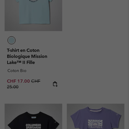
T-shirt en Coton
Biologique Mission
Lake™ II Fille
Coton Bio
Sale price:
Regular price:
CHF 17.00
CHF
25.00