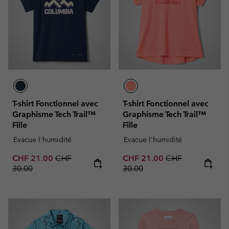
T-shirt Fonctionnel avec
T-shirt Fonctionnel avec
Graphisme Tech Trail™
Graphisme Tech Trail™
Fille
Fille
Evacue l'humidité
Evacue l'humidité
Sale price:
Regular price:
Sale price:
Regular price:
CHF 21.00
CHF
CHF 21.00
CHF
30.00
30.00