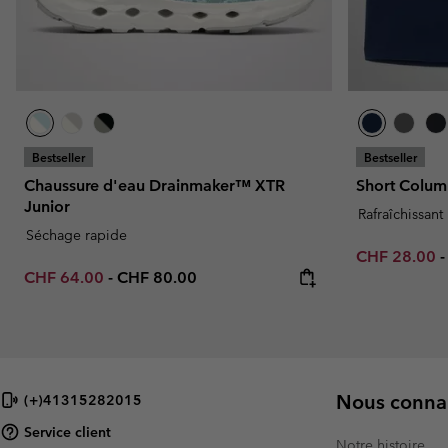
Bestseller
Bestseller
Chaussure d'eau Drainmaker™ XTR
Short Colum
Junior
Rafraîchissant
Séchage rapide
Minimum sal
CHF 28.00
Minimum sale price:
Maximum price:
CHF 64.00
-
CHF 80.00
Nous connai
(+)41315282015
Service client
Notre histoire