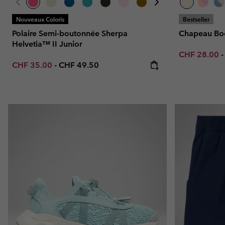
Nouveaux Coloris
Bestseller
Polaire Semi-boutonnée Sherpa
Chapeau Boo
Helvetia™ II Junior
Minimum sal
CHF 28.00
Minimum sale price:
Maximum price:
CHF 35.00
-
CHF 49.50