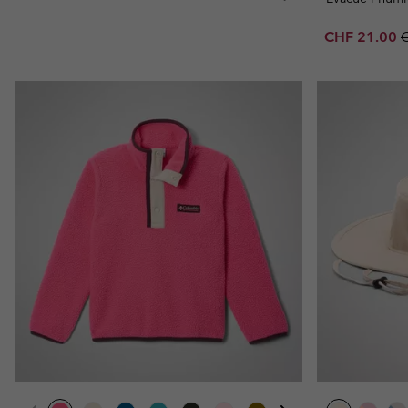
Sale price:
R
CHF 21.00