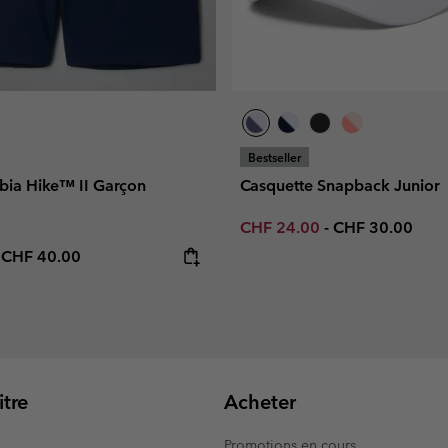
Bestseller
bia Hike™ II Garçon
Casquette Snapback Junior
Minimum sale price:
Maximum price
CHF 24.00
-
CHF 30.00
e price:
Maximum price:
-
CHF 40.00
tre
Acheter
Promotions en cours