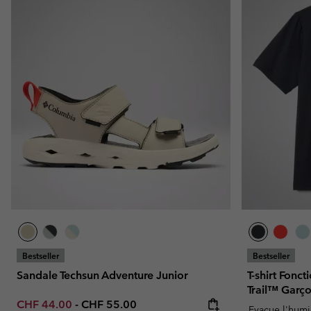
Bestseller
Bestseller
Sandale Techsun Adventure Junior
T-shirt Fonc
Trail™ Garç
Minimum sale price:
Maximum price:
CHF 44.00
-
CHF 55.00
Evacue l'humi