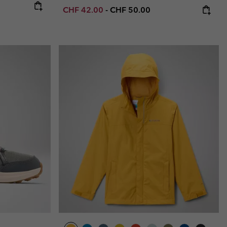
:
Minimum sale price:
Maximum price:
CHF 42.00
-
CHF 50.00