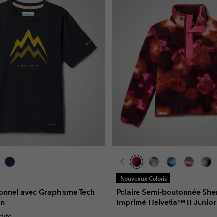
Nouveaux Coloris
tionnel avec Graphisme Tech
Polaire Semi-boutonnée She
on
Imprimé Helvetia™ II Junior
dité