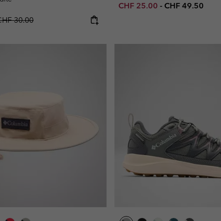
Minimum sale price:
Maximum price
CHF 25.00
-
CHF 49.50
egular price:
CHF 30.00