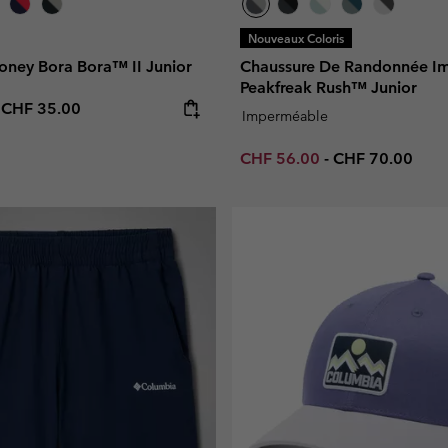
Nouveaux Coloris
ney Bora Bora™ II Junior
Chaussure De Randonnée I
Peakfreak Rush™ Junior
e price:
Maximum price:
-
CHF 35.00
Imperméable
Minimum sale price:
Maximum price
CHF 56.00
-
CHF 70.00