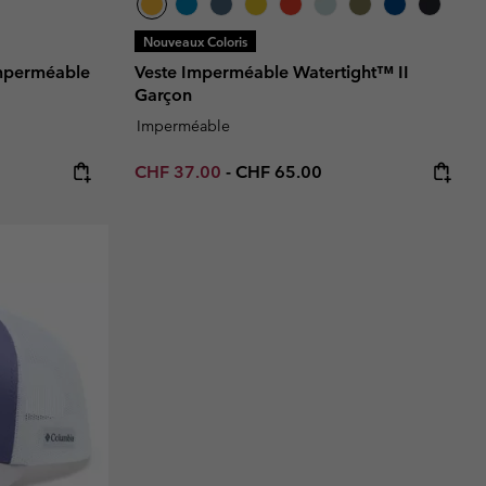
Nouveaux Coloris
mperméable
Veste Imperméable Watertight™ II
Garçon
Imperméable
:
Minimum sale price:
Maximum price:
CHF 37.00
-
CHF 65.00