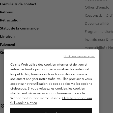
Formulaire de contact
Offres d'emploi
Retours
Responsabilité d'
Rétractation
Devenez affilié
Statut de la commande
Programme d’entr
Livraison
Investisseurs & p
Paiement
Accessibilité : 
Questions fréquentes
Continuer sans accepter
Ce site Web utilise des cookies internes et de tiers et
autres technologies pour personnaliser le contenu et
les publicités, fournir des fonctionnalités de réseaux
sociaux et analyser notre trafic. Veuillez préciser si vous
acceptez notre utilisation de ces cookies via les options
ci-dessous. Si vous refusez les cookies, les cookies
strictement nécessaires au fonctionnement du site
Web seront tout de même utilisés.
Click here to see our
full Cookie Notice
Suisse (français)
English ›
Deutsch ›
italiano ›
|
|
|