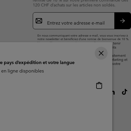
remise de 10 % sur votre première commande dès
120 CHF d’achats sur les articles non soldés.
Inscription
par
e-
S’a
mail
En nous communiquant votre adresse e-mail, vous vous inscrivez à
notre newsletter et bénéficiez d’une remise de bienvenue de 10 %.
Nous utiliserons votre adresse e-mail pour vous tenir
informé(e) des nouveautés, offres et événements
promotionnels. Consultez notre
politique de
confidentialité
pour plus de détails sur notre traitement
des données vous concernant à des fins de marketing et
re pays d’expédition et votre langue
sur les moyens dont vous disposez pour retirer votre
consentement.
en ligne disponibles
Achats
en
ligne
disponibles