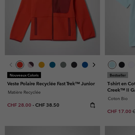
Omni-MAX™
Amaze™
Polaires
Polaires
Omni-MAX™
Polaires Techniques
Polaires Techniques
Polaires Sherpa
Polaires Sherpa
Polaires Casual
Polaires Casual
Polaires sans manche
Polaires sans manche
Nouveaux Coloris
Bestseller
Veste Polaire Recyclée Fast Trek™ Junior
T-shirt en C
Creek™ II G
Matière Recyclée
Coton Bio
Minimum sale price:
Maximum price:
CHF 28.00
-
CHF 38.50
Sale price:
R
CHF 17.00