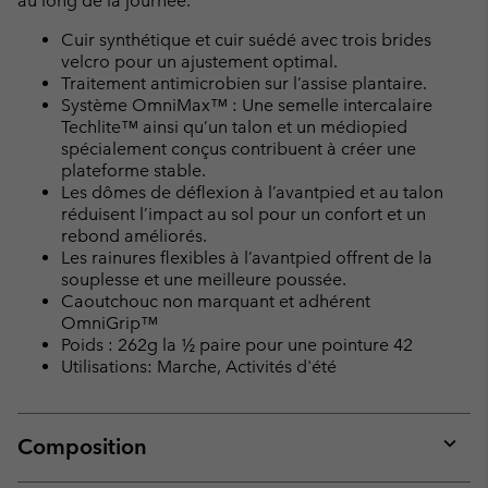
au long de la journée.
Cuir synthétique et cuir suédé avec trois brides
velcro pour un ajustement optimal.
Traitement antimicrobien sur l’assise plantaire.
Système OmniMax™ : Une semelle intercalaire
Techlite™ ainsi qu’un talon et un médiopied
spécialement conçus contribuent à créer une
plateforme stable.
Les dômes de déflexion à l’avantpied et au talon
réduisent l’impact au sol pour un confort et un
rebond améliorés.
Les rainures flexibles à l’avantpied offrent de la
souplesse et une meilleure poussée.
Caoutchouc non marquant et adhérent
OmniGrip™
Poids : 262g la ½ paire pour une pointure 42
Utilisations: Marche, Activités d'été
Composition
Expan
or