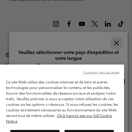
Veuillez sélectionner votre pays d’expédition et
Suisse (français)
English ›
Deutsch ›
italiano ›
|
|
|
votre langue
©
2026
Columbia Sportswear Company. Avenue des Morgines, 12 1213
Achats en ligne disponibles
Petit-Lancy Switzerland. Tous droits réservés.
Continuer sans accepter
Conditions d'utilisation
Conditions Générales de Vente
Achat
United States
Ce site Web utilise des cookies internes et de tiers et autres
en
Garanties Légales
Politique de confidentialité
technologies pour personnaliser le contenu et les publicités,
ligne
fournir des fonctionnalités de réseaux sociaux et analyser notre
Switzerland-English
Conditions d'utilisation - Membres
dispon
trafic. Veuillez préciser si vous acceptez notre utilisation de ces
cookies via les options ci-dessous. Si vous refusez les cookies, les
Conditions D'utilisation - Contenu généré par l'utilisateur
Impressum
Switzerland-Deutsch
cookies strictement nécessaires au fonctionnement du site Web
Cookies
seront tout de même utilisés.
Click here to see our full Cookie
Notice
Switzerland-Français
Service client: Lun - Sam de 9h à 13h et de 14h à 18h