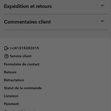
collap
Expédition et retours
sectio
Expan
or
collap
Commentaires client
sectio
Expan
or
collap
sectio
(+)41315282015
Service client
Formulaire de contact
Retours
Rétractation
Statut de la commande
Livraison
Paiement