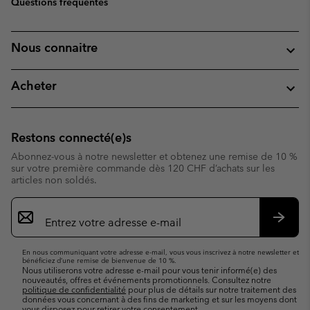
Questions fréquentes
Nous connaitre
Acheter
Restons connecté(e)s
Abonnez-vous à notre newsletter et obtenez une remise de 10 %
sur votre première commande dès 120 CHF d’achats sur les
articles non soldés.
Inscription
par
e-
S’abo
mail
En nous communiquant votre adresse e-mail, vous vous inscrivez à notre newsletter et
bénéficiez d’une remise de bienvenue de 10 %.
Nous utiliserons votre adresse e-mail pour vous tenir informé(e) des
nouveautés, offres et événements promotionnels. Consultez notre
politique de confidentialité
pour plus de détails sur notre traitement des
données vous concernant à des fins de marketing et sur les moyens dont
vous disposez pour retirer votre consentement.