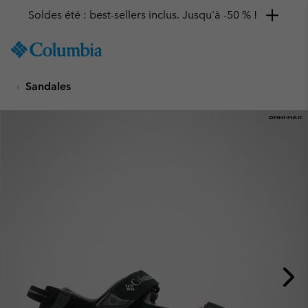
Soldes été : best-sellers inclus. Jusqu'à -50 % !
SKIP
Columbia
TO
Sportswear
CONTENT
Sandales
SKIP
TO
MAIN
NAV
SKIP
TO
SEARCH