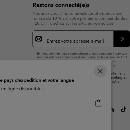
Restons connecté(e)s
Abonnez-vous à notre newsletter et obtenez une
remise de 10 % sur votre première commande dès
120 CHF d’achats sur les articles non soldés.
Inscription
par
e-
S’a
mail
En nous communiquant votre adresse e-mail, vous vous inscrivez à
notre newsletter et bénéficiez d’une remise de bienvenue de 10 %.
Nous utiliserons votre adresse e-mail pour vous tenir
informé(e) des nouveautés, offres et événements
promotionnels. Consultez notre
politique de
confidentialité
pour plus de détails sur notre traitement
des données vous concernant à des fins de marketing et
re pays d’expédition et votre langue
sur les moyens dont vous disposez pour retirer votre
consentement.
en ligne disponibles
Achats
en
ligne
disponibles