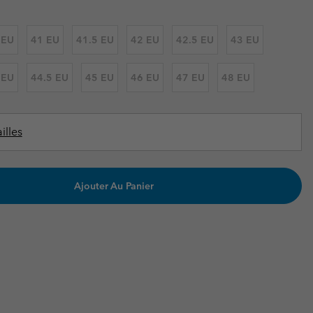
ours de cou
ours de cou
Guide Des Articles Imperméables
Guide Des Articles Imperméables
i & d'hiver
i & d'Hiver
 EU
41 EU
41.5 EU
42 EU
42.5 EU
43 EU
 grandes tailles
articles femme
 EU
44.5 EU
45 EU
46 EU
47 EU
48 EU
articles homme
illes
Ajouter Au Panier