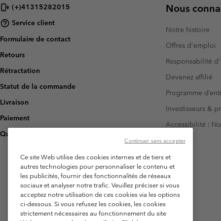
Nous connai
(+)41315282015
Service client
Notre histoire
Formulaire de contact
Offres d'emploi
Retours
Responsabilité d'
Rétractation
Devenez affilié
Statut de la commande
Programme d’entr
Livraison
Investisseurs & p
Paiement
Accessibilité : 
Questions fréquentes
Continuer sans accepter
Ce site Web utilise des cookies internes et de tiers et
autres technologies pour personnaliser le contenu et
les publicités, fournir des fonctionnalités de réseaux
sociaux et analyser notre trafic. Veuillez préciser si vous
acceptez notre utilisation de ces cookies via les options
ci-dessous. Si vous refusez les cookies, les cookies
strictement nécessaires au fonctionnement du site