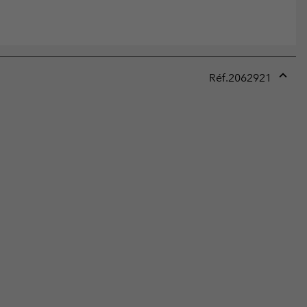
Réf.
2062921
Expan
or
collap
sectio