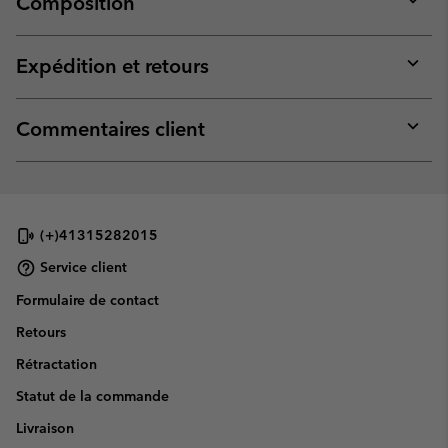
Composition
Expan
or
collap
Expédition et retours
sectio
Expan
or
collap
Commentaires client
sectio
Expan
or
collap
sectio
(+)41315282015
Service client
Formulaire de contact
Retours
Rétractation
Statut de la commande
Livraison