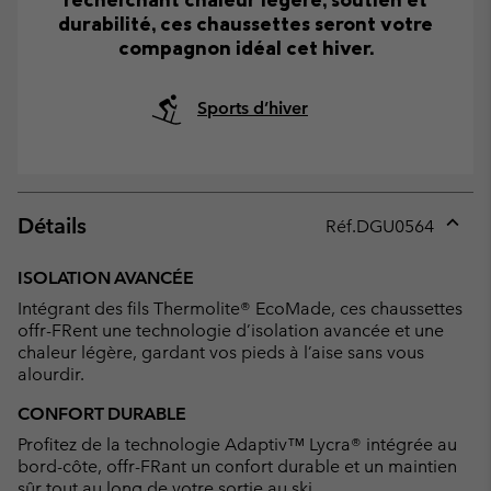
durabilité, ces chaussettes seront votre
compagnon idéal cet hiver.
Sports d’hiver
Détails
Réf.
DGU0564
Expan
or
ISOLATION AVANCÉE
collap
Intégrant des fils Thermolite® EcoMade, ces chaussettes
sectio
offr-FRent une technologie d’isolation avancée et une
chaleur légère, gardant vos pieds à l’aise sans vous
alourdir.
CONFORT DURABLE
Profitez de la technologie Adaptiv™ Lycra® intégrée au
bord-côte, offr-FRant un confort durable et un maintien
sûr tout au long de votre sortie au ski.