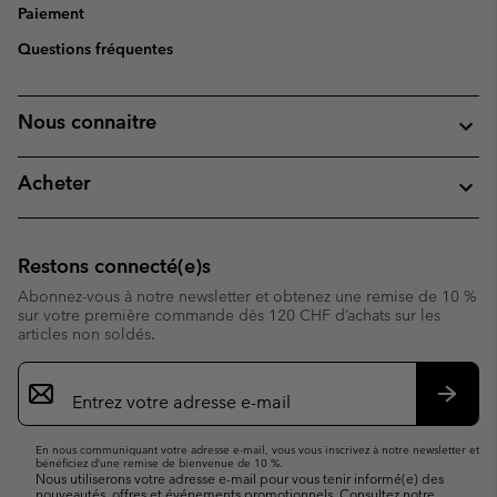
Paiement
Questions fréquentes
Nous connaitre
Acheter
Restons connecté(e)s
Abonnez-vous à notre newsletter et obtenez une remise de 10 %
sur votre première commande dès 120 CHF d’achats sur les
articles non soldés.
Inscription
par
e-
S’abo
mail
En nous communiquant votre adresse e-mail, vous vous inscrivez à notre newsletter et
bénéficiez d’une remise de bienvenue de 10 %.
Nous utiliserons votre adresse e-mail pour vous tenir informé(e) des
nouveautés, offres et événements promotionnels. Consultez notre