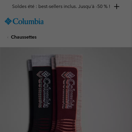
Soldes été : best-sellers inclus. Jusqu'à -50 % !
SKIP
Columbia
TO
Sportswear
CONTENT
Chaussettes
SKIP
TO
MAIN
NAV
SKIP
TO
SEARCH