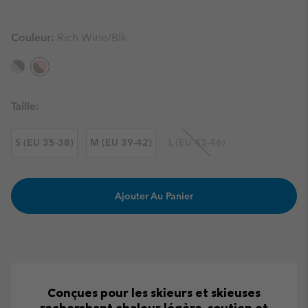
Couleur:
Rich Wine/Blk
Taille:
S (EU 35-38)
M (EU 39-42)
L (EU 43-46)
Ajouter Au Panier
Conçues pour les skieurs et skieuses
recherchant chaleur légère, soutien et