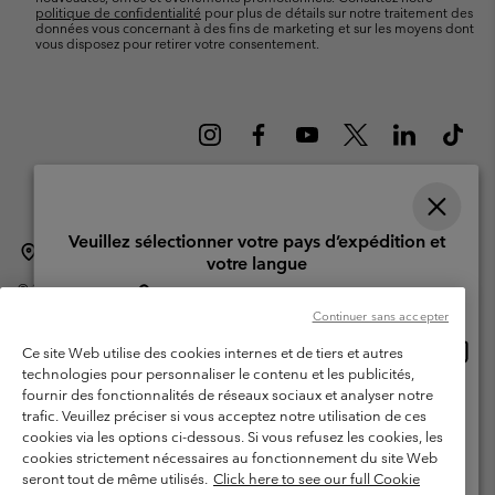
politique de confidentialité
pour plus de détails sur notre traitement des
données vous concernant à des fins de marketing et sur les moyens dont
vous disposez pour retirer votre consentement.
Veuillez sélectionner votre pays d’expédition et
Suisse (français)
English ›
Deutsch ›
italiano ›
|
|
|
votre langue
©
2026
Columbia Sportswear Company. Avenue des Morgines, 12 1213
Achats en ligne disponibles
Petit-Lancy Switzerland. Tous droits réservés.
Continuer sans accepter
Conditions d'utilisation
Conditions Générales de Vente
Achat
United States
Ce site Web utilise des cookies internes et de tiers et autres
en
Garanties Légales
Politique de confidentialité
technologies pour personnaliser le contenu et les publicités,
ligne
fournir des fonctionnalités de réseaux sociaux et analyser notre
Switzerland-English
Conditions d'utilisation - Membres
dispon
trafic. Veuillez préciser si vous acceptez notre utilisation de ces
cookies via les options ci-dessous. Si vous refusez les cookies, les
Conditions D'utilisation - Contenu généré par l'utilisateur
Impressum
Switzerland-Deutsch
cookies strictement nécessaires au fonctionnement du site Web
Cookies
seront tout de même utilisés.
Click here to see our full Cookie