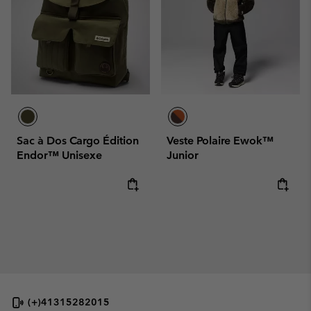
Sac à Dos Cargo Édition
Veste Polaire Ewok™
Endor™ Unisexe
Junior
Regular price:
Regular price:
(+)41315282015