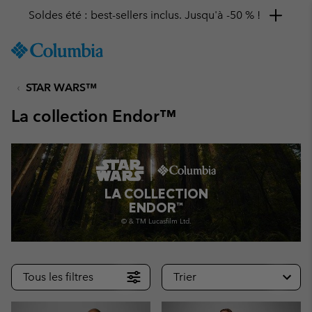
Soldes été : best-sellers inclus. Jusqu'à -50 % !
SKIP
Columbia
TO
Sportswear
CONTENT
STAR WARS™
SKIP
TO
La collection Endor™
MAIN
NAV
SKIP
TO
SEARCH
LA COLLECTION
ENDOR™
© & TM Lucasfilm Ltd.
Tous les filtres
Trier