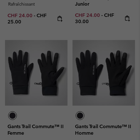
Junior
Rafraîchissant
Minimum sale price:
Maximum price
Minimum sale price:
Maximum price:
CHF 24.00
-
CHF
CHF 24.00
-
CHF
30.00
25.00
Gants Trail Commute™ II
Gants Trail Commute™ II
Femme
Homme