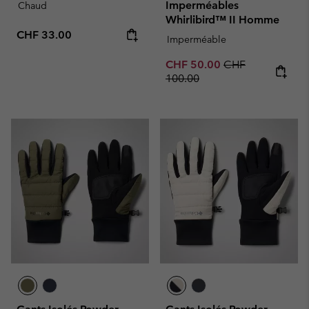
Imperméables
Chaud
Whirlibird™ II Homme
Regular price:
CHF 33.00
Imperméable
Sale price:
Regular price:
CHF 50.00
CHF
100.00