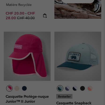
Matière Recyclée
Minimum sale price:
Maximum sale price:
CHF 20.00
-
CHF
Regular price:
28.00
CHF 40.00
Casquette Protège-nuque
Bestseller
Junior™ II Junior
Casquette Snapback