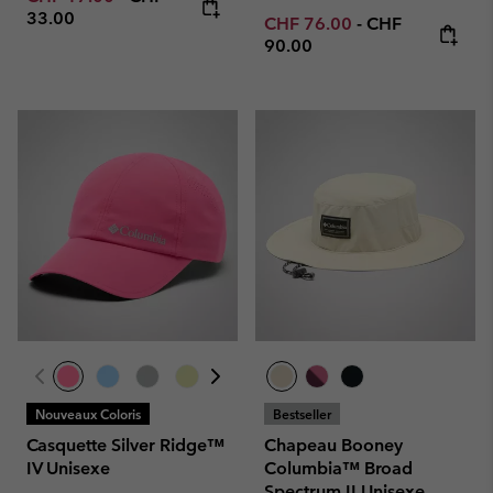
33.00
Minimum sale price:
Maximum price
CHF 76.00
-
CHF
90.00
Nouveaux Coloris
Bestseller
Casquette Silver Ridge™
Chapeau Booney
IV Unisexe
Columbia™ Broad
Spectrum II Unisexe