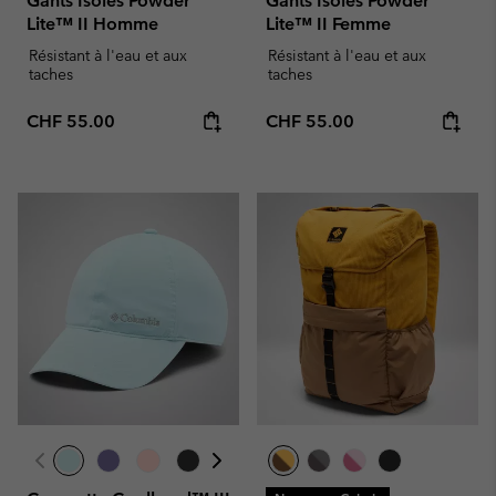
Gants Isolés Powder
Gants Isolés Powder
Lite™ II Homme
Lite™ II Femme
Résistant à l'eau et aux
Résistant à l'eau et aux
taches
taches
Regular price:
Regular price:
CHF 55.00
CHF 55.00