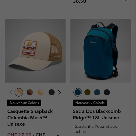
38.50
Nouveaux Coloris
Nouveaux Coloris
Casquette Snapback
Sac à Dos Blackcomb
Columbia Mesh™
Ridge™ 18L Unisexe
Unisexe
Résistant à l'eau et aux
taches
Minimum sale price:
Maximum price:
CHF 17.00
-
CHF