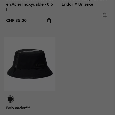
en Acier Inoxydable - 0,5
Endor™ Unisexe
l
Regular price:
Regular price:
CHF 35.00
Bob Vader™