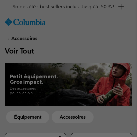
Remise de 10 % à saisir
SKIP
Columbia
TO
Sportswear
CONTENT
Accessoires
SKIP
TO
Voir Tout
MAIN
NAV
SKIP
TO
Petit équipement.
SEARCH
Gros impact.
Des accessoires
pour aller loin.
Équipement
Accessoires