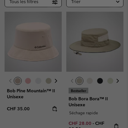
Tous les filtres
Trier
Bob Pine Mountain™ II
Bestseller
Unisexe
Bob Bora Bora™ II
Unisexe
Regular price:
CHF 35.00
Séchage rapide
Minimum sale price:
Maximum price
CHF 28.00
-
CHF