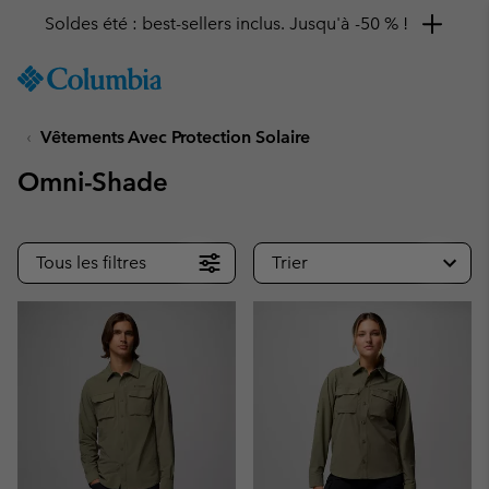
Remise de 10 % à saisir
SKIP
Columbia
TO
Sportswear
CONTENT
Vêtements Avec Protection Solaire
SKIP
TO
Omni-Shade
MAIN
NAV
SKIP
Tous les filtres
Trier
TO
SEARCH