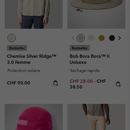
Bestseller
Bestseller
Chemise Silver Ridge™
Bob Bora Bora™ II
3.0 Femme
Unisexe
Protection solaire
Séchage rapide
Minimum sale price:
Maximum price
CHF 28.00
-
CHF
Regular price:
CHF 90.00
38.50