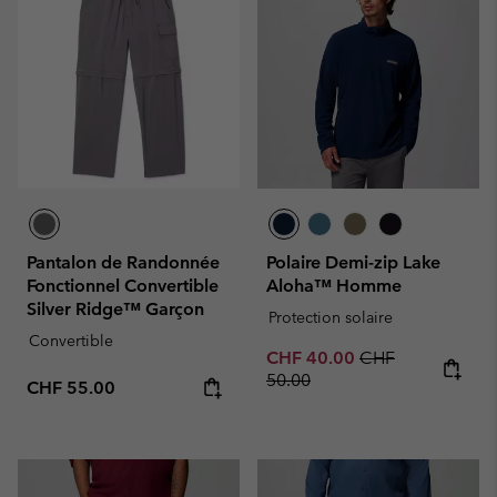
Pantalon de Randonnée
Polaire Demi-zip Lake
Fonctionnel Convertible
Aloha™ Homme
Silver Ridge™ Garçon
Protection solaire
Convertible
Sale price:
Regular price:
CHF 40.00
CHF
50.00
Regular price:
CHF 55.00