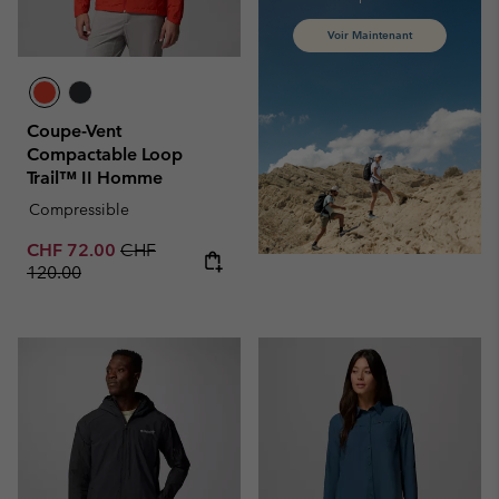
Voir Maintenant
Coupe-Vent
Compactable Loop
Trail™ II Homme
Compressible
Sale price:
Regular price:
CHF 72.00
CHF
120.00