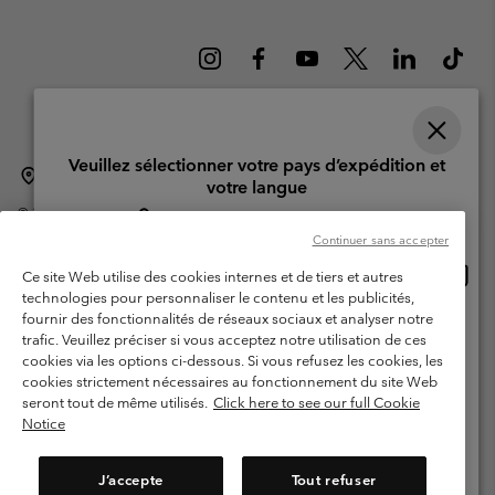
Veuillez sélectionner votre pays d’expédition et
Suisse (français)
English ›
Deutsch ›
italiano ›
|
|
|
votre langue
©
2026
Columbia Sportswear Company. Avenue des Morgines, 12 1213
Achats en ligne disponibles
Petit-Lancy Switzerland. Tous droits réservés.
Continuer sans accepter
Conditions d'utilisation
Conditions Générales de Vente
Achat
United States
Ce site Web utilise des cookies internes et de tiers et autres
en
Garanties Légales
Politique de confidentialité
technologies pour personnaliser le contenu et les publicités,
ligne
fournir des fonctionnalités de réseaux sociaux et analyser notre
Switzerland-English
Conditions d'utilisation - Membres
dispon
trafic. Veuillez préciser si vous acceptez notre utilisation de ces
cookies via les options ci-dessous. Si vous refusez les cookies, les
Conditions D'utilisation - Contenu généré par l'utilisateur
Impressum
Switzerland-Deutsch
cookies strictement nécessaires au fonctionnement du site Web
Cookies
seront tout de même utilisés.
Click here to see our full Cookie
Notice
Switzerland-Français
Service client: Lun - Sam de 9h à 13h et de 14h à 18h
(+)41315282015
J’accepte
Tout refuser
Switzerland-Italiano