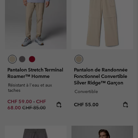
Pantalon Stretch Terminal
Pantalon de Randonnée
Roamer™ Homme
Fonctionnel Convertible
Silver Ridge™ Garçon
Résistant à l'eau et aux
taches
Convertible
Minimum sale price:
Maximum sale price:
CHF 59.00
-
CHF
Regular price:
CHF 55.00
Regular price:
68.00
CHF 85.00