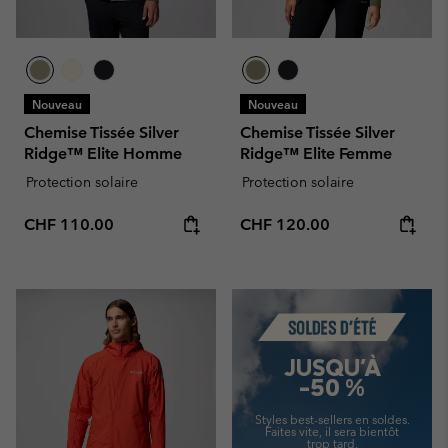
Nouveau
Nouveau
Chemise Tissée Silver
Chemise Tissée Silver
Ridge™ Elite Homme
Ridge™ Elite Femme
Protection solaire
Protection solaire
Regular price:
Regular price:
CHF 110.00
CHF 120.00
Summer Sale
JUSQU'À
-50 %
Styles best-sellers en soldes.
Faites vite,
il sera bientôt
trop tard.