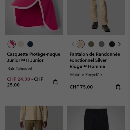
Casquette Protège-nuque
Pantalon de Randonnée
Junior™ II Junior
Fonctionnel Silver
Ridge™ Homme
Rafraîchissant
Matière Recyclée
Minimum sale price:
Maximum price:
CHF 24.00
-
CHF
25.00
Regular price:
CHF 75.00