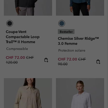
Coupe-Vent
Bestseller
Compactable Loop
Chemise Silver Ridge™
Trail™ II Homme
3.0 Femme
Compressible
Protection solaire
Sale price:
Regular price:
CHF 72.00
CHF
Sale price:
Regular price:
CHF 72.00
CHF
120.00
90.00