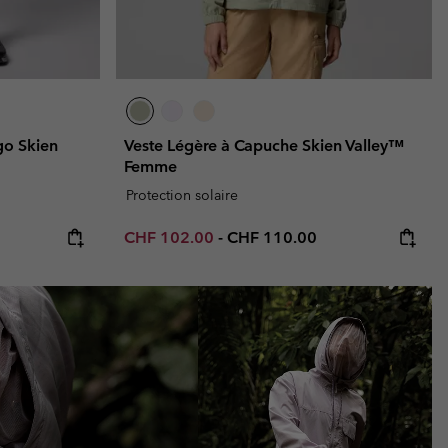
go Skien
Veste Légère à Capuche Skien Valley™
Femme
Protection solaire
Minimum sale price:
Maximum price:
CHF 102.00
-
CHF 110.00