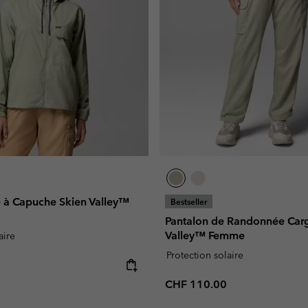
e à Capuche Skien Valley™
Bestseller
Pantalon de Randonnée Car
Valley™ Femme
aire
Protection solaire
e:
Regular price:
CHF 110.00