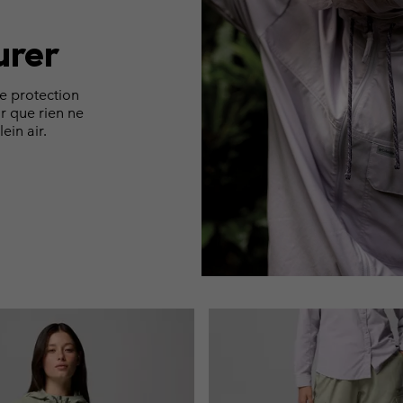
urer
ne protection
r que rien ne
in air.