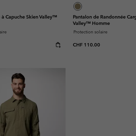
e à Capuche Skien Valley™
Pantalon de Randonnée Car
Valley™ Homme
aire
Protection solaire
e:
Regular price:
CHF 110.00