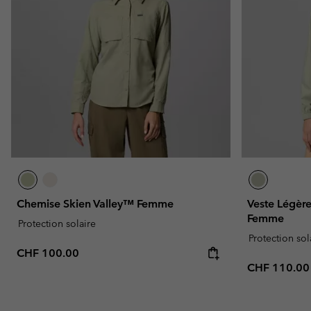
Chemise Skien Valley™ Femme
Veste Légèr
Femme
Protection solaire
Protection sol
Regular price:
CHF 100.00
Regular pric
CHF 110.00