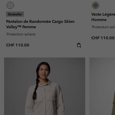
Veste Légèr
Bestseller
Homme
Pantalon de Randonnée Cargo Skien
Valley™ Femme
Protection sol
Protection solaire
Regular pric
CHF 110.00
Regular price:
CHF 110.00