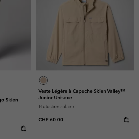
Veste Légère à Capuche Skien Valley™
Junior Unisexe
go Skien
Protection solaire
Regular price:
CHF 60.00