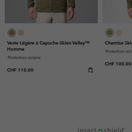
Veste Légère à Capuche Skien Valley™
Chemise Sk
Homme
Protection sol
Protection solaire
Regular pric
CHF 100.00
Regular price:
CHF 110.00