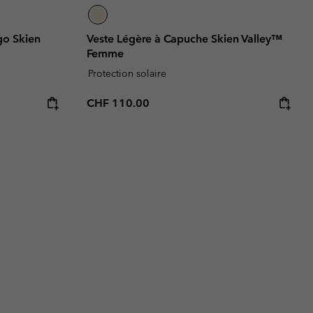
go Skien
Veste Légère à Capuche Skien Valley™
Femme
Protection solaire
Regular price:
CHF 110.00