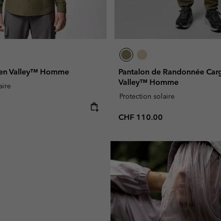
ien Valley™ Homme
Pantalon de Randonnée Car
Valley™ Homme
aire
Protection solaire
e:
Regular price:
CHF 110.00