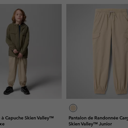
e à Capuche Skien Valley™
Pantalon de Randonnée Car
exe
Skien Valley™ Junior