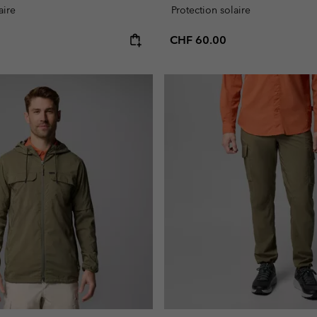
aire
Protection solaire
e:
Regular price:
CHF 60.00