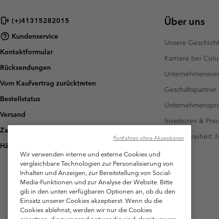
Über uns
(+)41315282015
Kundenservice
Unsere Geschich
Kontaktformular
Karriere bei Col
Rücksendungen
Unternehmensver
Vom Kaufvertrag zurücktreten
Geschäftspartner
Bestellstatus
Unternehmensp
Versand
Investoren & Pres
Zahlung
Barrierefreiheit:
Fortfahren ohne Akzeptieren
Häufig gestellte Fragen
Wir verwenden interne und externe Cookies und
vergleichbare Technologien zur Personalisierung von
Inhalten und Anzeigen, zur Bereitstellung von Social-
Media-Funktionen und zur Analyse der Website. Bitte
gib in den unten verfügbaren Optionen an, ob du den
Einsatz unserer Cookies akzeptierst. Wenn du die
Cookies ablehnst, werden wir nur die Cookies