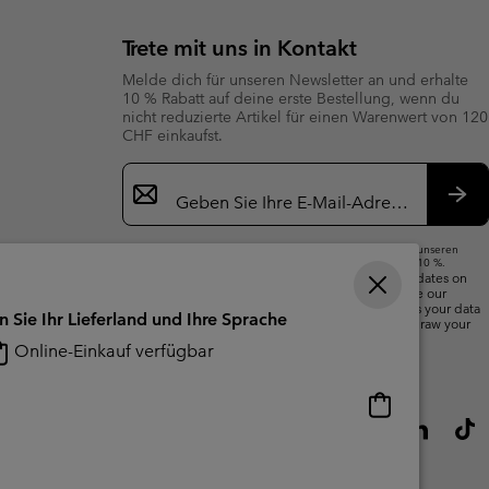
Trete mit uns in Kontakt
Melde dich für unseren Newsletter an und erhalte
10 % Rabatt auf deine erste Bestellung, wenn du
nicht reduzierte Artikel für einen Warenwert von 120
CHF einkaufst.
Newsletter-
Anmeldung
Abo
Wenn du deine E-Mail-Adresse angibst, abonnierst du unseren
Newsletter und erhältst einen Willkommensrabatt von 10 %.
We will use your email address to send you updates on
new arrivals, offers and promotional events. See our
Privacy Notice
for details of how we will process your data
n Sie Ihr Lieferland und Ihre Sprache
for marketing purposes and how you can withdraw your
consent.
Online-Einkauf verfügbar
Online-
Einkauf
verfügbar