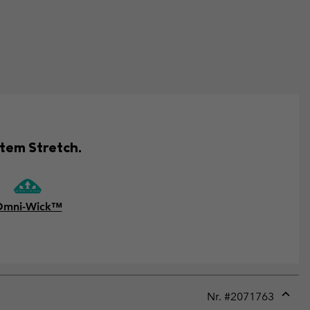
htem Stretch.
Omni-Wick™
Nr. #
2071763
Expan