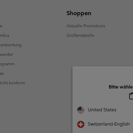
Shoppen
te
Aktuelle Promotions
umbia
Größentabelle
antwortung
 werder
rogramm
se
 Nicht konform
Bitte wähle
United States
Switzerland-English