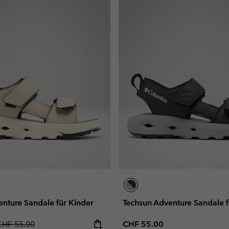
nture Sandale für Kinder
Techsun Adventure Sandale f
egular price:
Regular price:
CHF 55.00
CHF 55.00