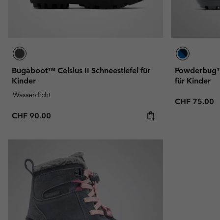
Bugaboot™ Celsius II Schneestiefel für
Powderbug™ 
Kinder
für Kinder
Wasserdicht
Regular pric
CHF 75.00
Regular price:
CHF 90.00