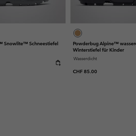
Snowlite™ Schneestiefel
Powderbug Alpine™ wasser
Winterstiefel für Kinder
Wasserdicht
e:
Regular price:
CHF 85.00