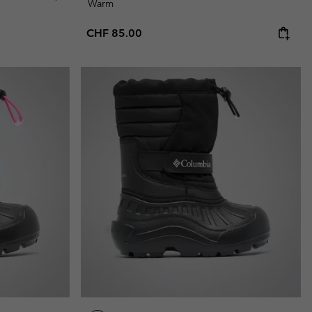
Warm
Regular price:
CHF 85.00