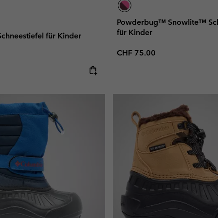
Powderbug™ Snowlite™ Sch
für Kinder
hneestiefel für Kinder
Regular price:
CHF 75.00
e: