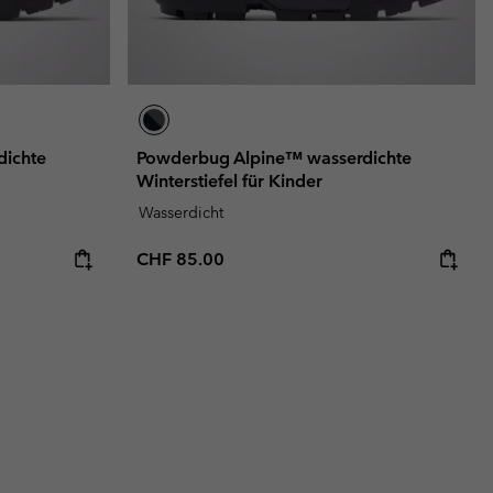
dichte
Powderbug Alpine™ wasserdichte
Winterstiefel für Kinder
Wasserdicht
Regular price:
CHF 85.00