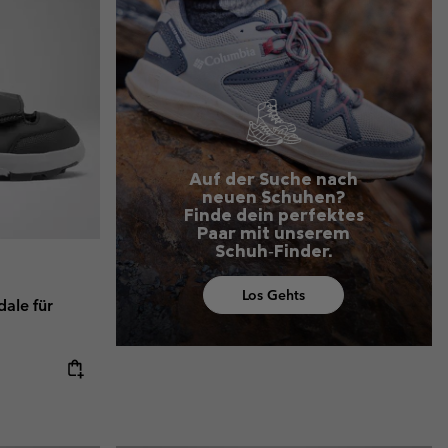
terhandschuhe
er Handschuhe
Guide Für Wasserdichte Artikel
Guide Für Wasserdichte Artikel
ng in
en-Produkte
ßen
ner-Produkte
Auf der Suche nach
neuen Schuhen?
Finde dein perfektes
Paar mit unserem
Schuh‑Finder.
Los Gehts
ale für