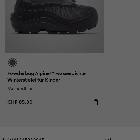
Powderbug Alpine™ wasserdichte
Winterstiefel für Kinder
Wasserdicht
Regular price:
CHF 85.00