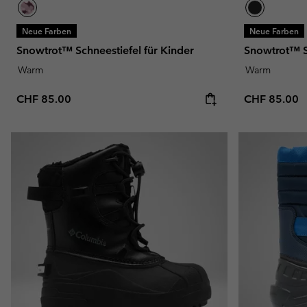
Neue Farben
Neue Farben
Snowtrot™ Schneestiefel für Kinder
Snowtrot™ Sc
Warm
Warm
Regular price:
Regular pric
CHF 85.00
CHF 85.00