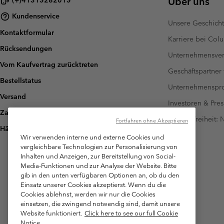
Über uns
(+)41315282015
Kundenservice
Unsere Geschich
Kontaktformular
Karriere bei Col
Rücksendungen
Unternehmensver
Vom Kaufvertrag zurücktreten
Geschäftspartner
Bestellstatus
Unternehmensp
Versand
Investoren & Pres
Zahlung
Barrierefreiheit:
Fortfahren ohne Akzeptieren
Häufig gestellte Fragen
Wir verwenden interne und externe Cookies und
vergleichbare Technologien zur Personalisierung von
Inhalten und Anzeigen, zur Bereitstellung von Social-
Media-Funktionen und zur Analyse der Website. Bitte
gib in den unten verfügbaren Optionen an, ob du den
Einsatz unserer Cookies akzeptierst. Wenn du die
Cookies ablehnst, werden wir nur die Cookies
einsetzen, die zwingend notwendig sind, damit unsere
Website funktioniert.
Click here to see our full Cookie
Notice