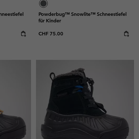
neestiefel
Powderbug™ Snowlite™ Schneestiefel
für Kinder
Regular price:
CHF 75.00