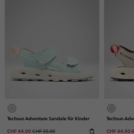
Techsun Adventure Sandale für Kinder
Techsun Adve
Sale price:
Regular price:
Sale price:
R
CHF 44.00
CHF 55.00
CHF 44.00