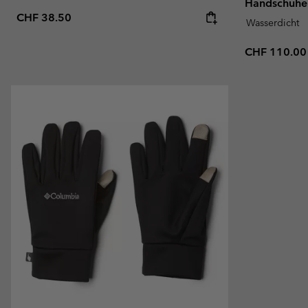
Handschuhe 
Regular price:
CHF 38.50
Wasserdicht
Regular pric
CHF 110.00