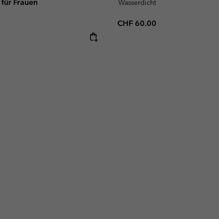
für Frauen
Wasserdicht
Regular price:
CHF 60.00
e: