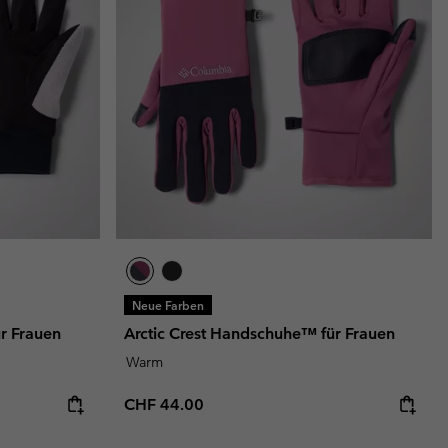
terhandschuhe
er Handschuhe
Guide Für Wasserdichte Artikel
Guide Für Wasserdichte Artikel
ng in
en-Produkte
ßen
ner-Produkte
Neue Farben
r Frauen
Arctic Crest Handschuhe™ für Frauen
Warm
Regular price:
CHF 44.00