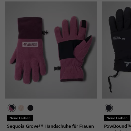
Neue Farben
Neue Farben
Sequoia Grove™ Handschuhe für Frauen
PowBound™ 