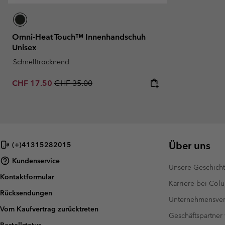
Omni-Heat Touch™ Innenhandschuh
Unisex
Schnelltrocknend
Sale price:
Regular price:
CHF 17.50
CHF 35.00
Über uns
(+)41315282015
Kundenservice
Unsere Geschich
Kontaktformular
Karriere bei Col
Rücksendungen
Unternehmensver
Vom Kaufvertrag zurücktreten
Geschäftspartner