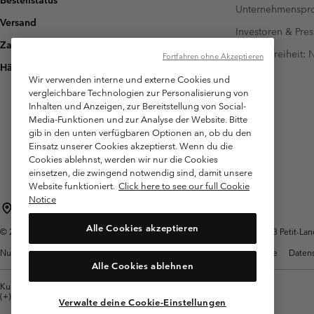
Bestellstatus
Unternehmensp
Versand
Investoren & Pres
Zahlung
Barrierefreiheit:
Fortfahren ohne Akzeptieren
Häufig gestellte Fragen
Wir verwenden interne und externe Cookies und
vergleichbare Technologien zur Personalisierung von
Inhalten und Anzeigen, zur Bereitstellung von Social-
Media-Funktionen und zur Analyse der Website. Bitte
gib in den unten verfügbaren Optionen an, ob du den
Einsatz unserer Cookies akzeptierst. Wenn du die
Cookies ablehnst, werden wir nur die Cookies
einsetzen, die zwingend notwendig sind, damit unsere
Website funktioniert.
Click here to see our full Cookie
Notice
Schweiz (Deutsch)
English ›
français ›
italiano ›
|
|
|
Alle Cookies akzeptieren
©
2026
Columbia Sportswear Company. Avenue des Morgines, 12 1213 Petit-Lancy
Nutzungsbedingungen
Allgemeine Verkaufsbedingungen
Garantie
Datens
Alle Cookies ablehnen
Kundenservice: Mo- Fr. 9:00 - 13:00 & 14:00- 18:00 Uhr
(+)41315282015
Verwalte deine Cookie-Einstellungen