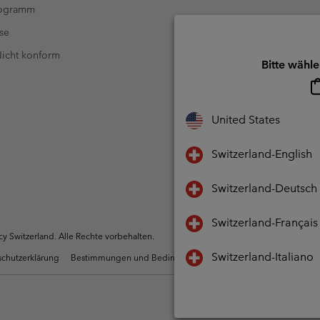
rogramm
se
 Nicht konform
Bitte wähle
United States
Switzerland-English
Switzerland-Deutsch
Switzerland-Français
 Switzerland. Alle Rechte vorbehalten.
Switzerland-Italiano
chutzerklärung
Bestimmungen und Bedingungen des Mitglieder Programms