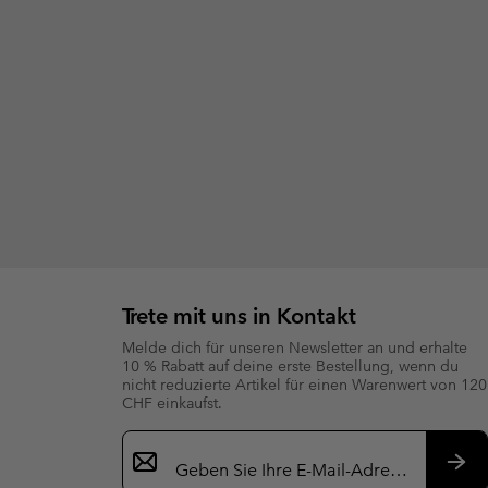
Trete mit uns in Kontakt
Melde dich für unseren Newsletter an und erhalte
10 % Rabatt auf deine erste Bestellung, wenn du
nicht reduzierte Artikel für einen Warenwert von 120
CHF einkaufst.
Newsletter-
Anmeldung
Abo