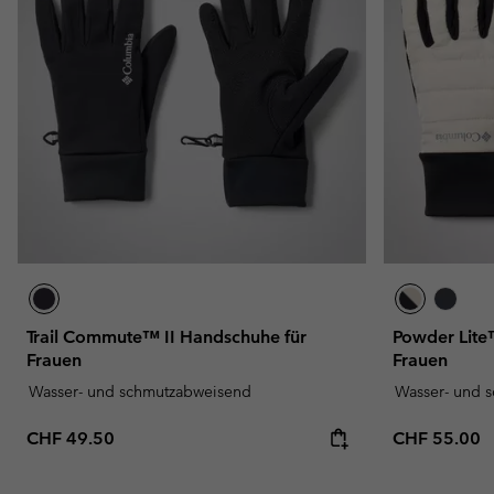
Fleecejacken
Fleecejacken
Omni-MAX™
Amaze™
Technische Fleece
Technische Fleece
Omni-MAX™
Sherpa fleece
Sherpa Fleece
Alltags-Fleece
Alltags-Fleece
Fleecewesten
Fleecewesten
Trail Commute™ II Handschuhe für
Powder Lite™
Frauen
Frauen
Wasser- und schmutzabweisend
Wasser- und 
Regular price:
Regular pric
CHF 49.50
CHF 55.00