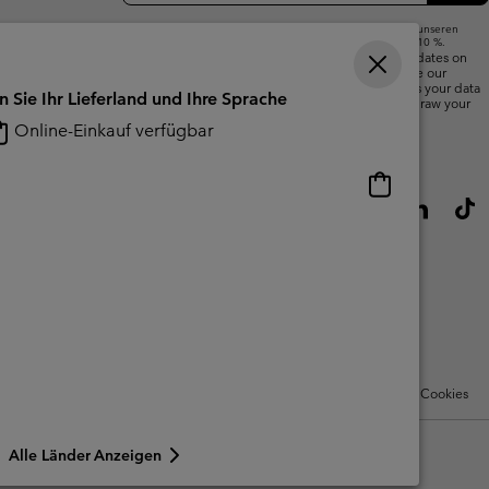
Wenn du deine E-Mail-Adresse angibst, abonnierst du unseren
Newsletter und erhältst einen Willkommensrabatt von 10 %.
We will use your email address to send you updates on
new arrivals, offers and promotional events. See our
Privacy Notice
for details of how we will process your data
n Sie Ihr Lieferland und Ihre Sprache
for marketing purposes and how you can withdraw your
consent.
Online-Einkauf verfügbar
Online-
Einkauf
verfügbar
Nutzungsbedingungen Für Nutzergenerierte Inhalte
Impressum
Cookies
Alle Länder Anzeigen