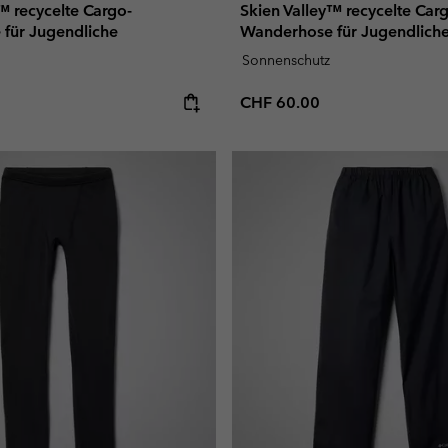
™ recycelte Cargo-
Skien Valley™ recycelte Car
für Jugendliche
Wanderhose für Jugendlich
Sonnenschutz
e:
Regular price:
CHF 60.00