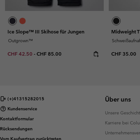
Ice Slope™ III Skihose für Jungen
Midweight T
Outgrown™
Schweißaufn
Minimum sale price:
Maximum price:
Regular pric
CHF 42.50
-
CHF 85.00
CHF 35.00
Über uns
(+)41315282015
Kundenservice
Unsere Geschich
Kontaktformular
Karriere bei Col
Rücksendungen
Unternehmensver
Vom Kaufvertrag zurücktreten