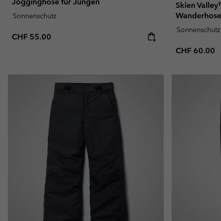
Jogginghose für Jungen
Skien Valley
Wanderhose 
Sonnenschutz
Sonnenschutz
Regular price:
CHF 55.00
Regular pric
CHF 60.00