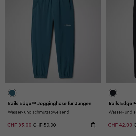
Trails Edge™ Jogginghose für Jungen
Trails Edge
Wasser- und schmutzabweisend
Wasser- und 
Sale price:
Regular price:
Sale price:
R
CHF 35.00
CHF 50.00
CHF 42.00