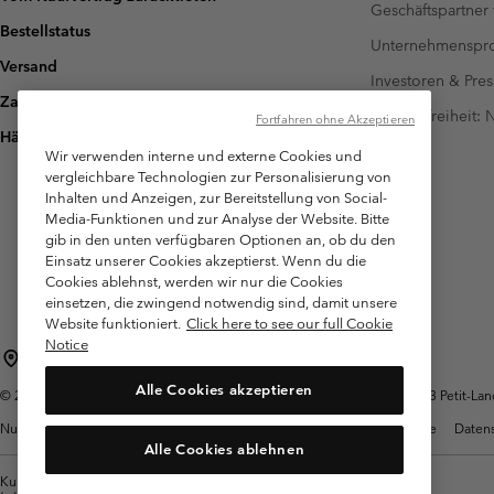
Geschäftspartner
Bestellstatus
Unternehmensp
Versand
Investoren & Pres
Zahlung
Barrierefreiheit:
Fortfahren ohne Akzeptieren
Häufig gestellte Fragen
Wir verwenden interne und externe Cookies und
vergleichbare Technologien zur Personalisierung von
Inhalten und Anzeigen, zur Bereitstellung von Social-
Media-Funktionen und zur Analyse der Website. Bitte
gib in den unten verfügbaren Optionen an, ob du den
Einsatz unserer Cookies akzeptierst. Wenn du die
Cookies ablehnst, werden wir nur die Cookies
einsetzen, die zwingend notwendig sind, damit unsere
Website funktioniert.
Click here to see our full Cookie
Notice
Schweiz (Deutsch)
English ›
français ›
italiano ›
|
|
|
Alle Cookies akzeptieren
©
2026
Columbia Sportswear Company. Avenue des Morgines, 12 1213 Petit-Lancy
Nutzungsbedingungen
Allgemeine Verkaufsbedingungen
Garantie
Datens
Alle Cookies ablehnen
Kundenservice: Mo- Fr. 9:00 - 13:00 & 14:00- 18:00 Uhr