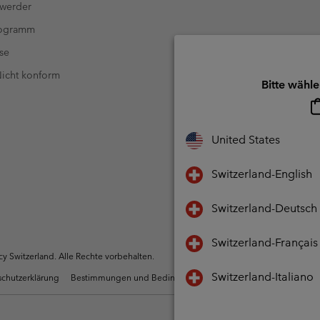
 werder
rogramm
se
 Nicht konform
Bitte wähle
United States
Switzerland-English
Switzerland-Deutsch
Switzerland-Français
 Switzerland. Alle Rechte vorbehalten.
Switzerland-Italiano
chutzerklärung
Bestimmungen und Bedingungen des Mitglieder Programms