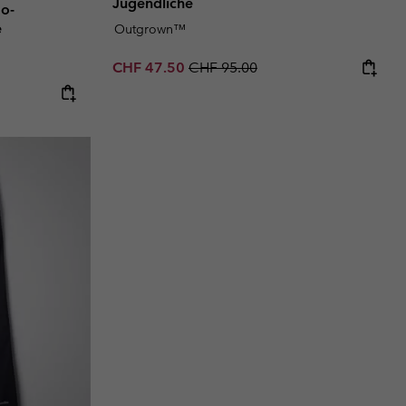
Jugendliche
go-
e
Outgrown™
Sale price:
Regular price:
CHF 47.50
CHF 95.00