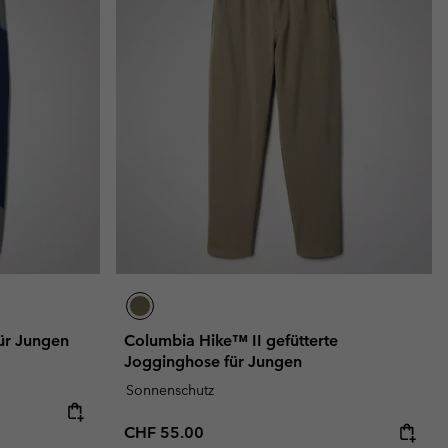
ür Jungen
Columbia Hike™ II gefütterte
Jogginghose für Jungen
Sonnenschutz
Regular price:
CHF 55.00