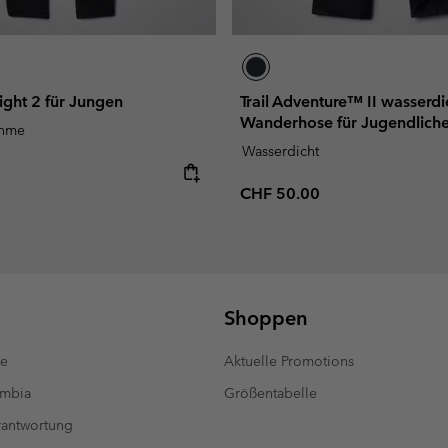
ight 2 für Jungen
Trail Adventure™ II wasserdi
Wanderhose für Jugendlich
ahme
Wasserdicht
e:
Regular price:
CHF 50.00
Shoppen
te
Aktuelle Promotions
umbia
Größentabelle
antwortung