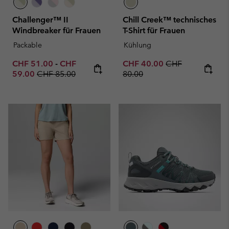
Challenger™ II
Chill Creek™ technisches
Windbreaker für Frauen
T-Shirt für Frauen
Packable
Kühlung
Minimum sale price:
Maximum sale price:
Sale price:
Regular price:
CHF 51.00
-
CHF
CHF 40.00
CHF
Regular price:
59.00
CHF 85.00
80.00