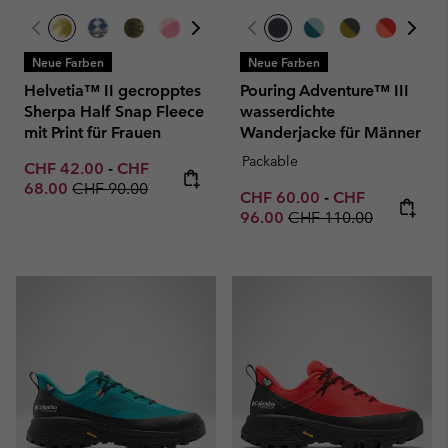
Neue Farben
Neue Farben
Helvetia™ II gecropptes
Pouring Adventure™ III
Sherpa Half Snap Fleece
wasserdichte
mit Print für Frauen
Wanderjacke für Männer
Packable
Minimum sale price:
Maximum sale price:
CHF 42.00
-
CHF
Regular price:
68.00
CHF 90.00
Minimum sale price:
Maximum sale p
CHF 60.00
-
CHF
Regular price:
96.00
CHF 110.00