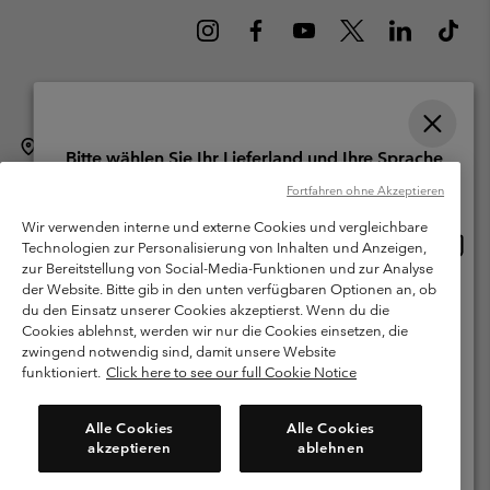
Schweiz (Deutsch)
English ›
français ›
italiano ›
|
|
|
Bitte wählen Sie Ihr Lieferland und Ihre Sprache
©
2026
Columbia Sportswear Company. Avenue des Morgines, 12 1213
Online-Einkauf verfügbar
Fortfahren ohne Akzeptieren
Petit-Lancy Switzerland. Alle Rechte vorbehalten.
Wir verwenden interne und externe Cookies und vergleichbare
Nutzungsbedingungen
Allgemeine Verkaufsbedingungen
Garantie
Online
United States
Technologien zur Personalisierung von Inhalten und Anzeigen,
Einkau
Datenschutzerklärung
zur Bereitstellung von Social-Media-Funktionen und zur Analyse
verfü
der Website. Bitte gib in den unten verfügbaren Optionen an, ob
Switzerland-English
Bestimmungen und Bedingungen des Mitglieder Programms
du den Einsatz unserer Cookies akzeptierst. Wenn du die
Cookies ablehnst, werden wir nur die Cookies einsetzen, die
Nutzungsbedingungen Für Nutzergenerierte Inhalte
Impressum
Switzerland-Deutsch
zwingend notwendig sind, damit unsere Website
Cookies
funktioniert.
Click here to see our full Cookie Notice
Switzerland-Français
Kundenservice: Mo- Fr. 9:00 - 13:00 & 14:00- 18:00 Uhr
Alle Cookies
Alle Cookies
(+)41315282015
akzeptieren
ablehnen
Switzerland-Italiano