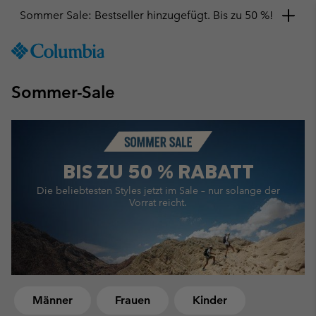
Hol dir einen 10 %-Gutschein
SKIP
Columbia
TO
Sportswear
CONTENT
Sommer-Sale
SKIP
TO
MAIN
NAV
SKIP
BIS ZU
50 % RABATT
TO
SEARCH
Die beliebtesten Styles jetzt im Sale –
nur solange der
Vorrat reicht.
Männer
Frauen
Kinder