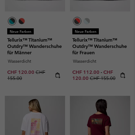
Neue Farben
Neue Farben
Tellurix™ Titanium™
Tellurix™ Titanium™
Outdry™ Wanderschuhe
Outdry™ Wanderschuhe
für Männer
für Frauen
Wasserdicht
Wasserdicht
Sale price:
Regular price:
Minimum sale price:
Maximum sale 
CHF 120.00
CHF
CHF 112.00
-
CHF
Regular price:
155.00
120.00
CHF 155.00