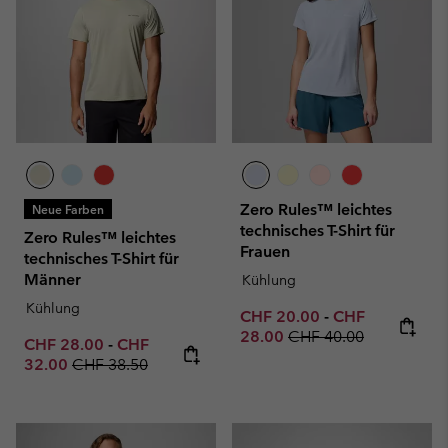
Zero Rules™ leichtes
Neue Farben
technisches T-Shirt für
Zero Rules™ leichtes
Frauen
technisches T-Shirt für
Männer
Kühlung
Kühlung
Minimum sale price:
Maximum sale p
CHF 20.00
-
CHF
Regular price:
28.00
CHF 40.00
Minimum sale price:
Maximum sale price:
CHF 28.00
-
CHF
Regular price:
32.00
CHF 38.50