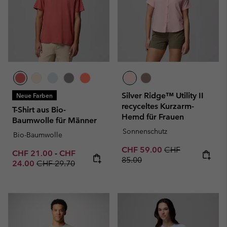
Silver Ridge™ Utility II
Neue Farben
recyceltes Kurzarm-
T-Shirt aus Bio-
Hemd für Frauen
Baumwolle für Männer
Sonnenschutz
Bio-Baumwolle
Sale price:
Regular price:
CHF 59.00
CHF
Minimum sale price:
Maximum sale price:
CHF 21.00
-
CHF
85.00
Regular price:
24.00
CHF 29.70