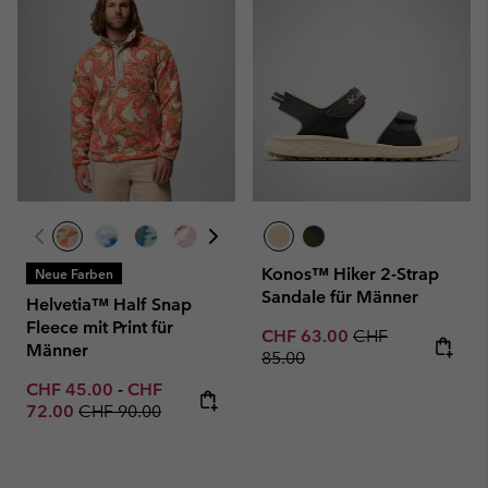
Konos™ Hiker 2-Strap
Neue Farben
Sandale für Männer
Helvetia™ Half Snap
Fleece mit Print für
Sale price:
Regular price:
CHF 63.00
CHF
Männer
85.00
Minimum sale price:
Maximum sale price:
CHF 45.00
-
CHF
Regular price:
72.00
CHF 90.00