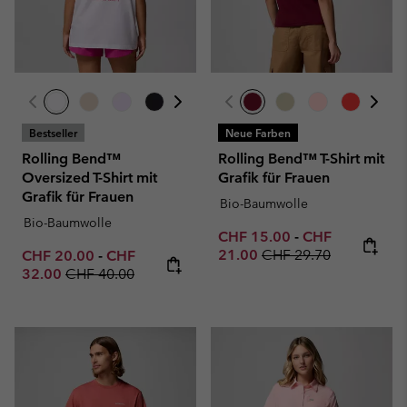
Bestseller
Neue Farben
Rolling Bend™
Rolling Bend™ T-Shirt mit
Oversized T-Shirt mit
Grafik für Frauen
Grafik für Frauen
Bio-Baumwolle
Bio-Baumwolle
Minimum sale price:
Maximum sale p
CHF 15.00
-
CHF
Regular price:
Minimum sale price:
Maximum sale price:
21.00
CHF 29.70
CHF 20.00
-
CHF
Regular price:
32.00
CHF 40.00