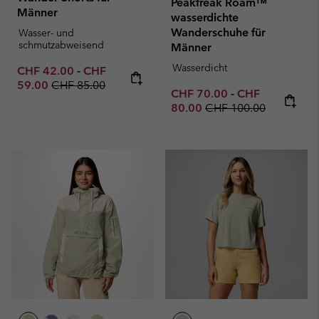
Peakfreak Roam™
Männer
wasserdichte
Wanderschuhe für
Wasser- und
schmutzabweisend
Männer
Wasserdicht
Minimum sale price:
Maximum sale price:
CHF 42.00
-
CHF
Regular price:
59.00
CHF 85.00
Minimum sale price:
Maximum sale p
CHF 70.00
-
CHF
Regular price:
80.00
CHF 100.00