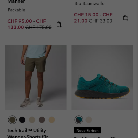
Männer
Bio-Baumwolle
Packable
Minimum sale price:
Maximum sale p
CHF 15.00
-
CHF
Regular price:
Minimum sale price:
Maximum sale price:
21.00
CHF 33.00
CHF 95.00
-
CHF
Regular price:
133.00
CHF 175.00
Tech Trail™ Utility
Neue Farben
Wander-Shorts für