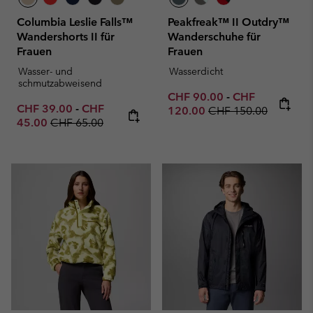
Columbia Leslie Falls™
Peakfreak™ II Outdry™
Wandershorts II für
Wanderschuhe für
Frauen
Frauen
Wasser- und
Wasserdicht
schmutzabweisend
Minimum sale price:
Maximum sale p
CHF 90.00
-
CHF
Minimum sale price:
Maximum sale price:
CHF 39.00
-
CHF
Regular price:
120.00
CHF 150.00
Regular price:
45.00
CHF 65.00