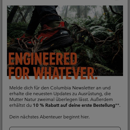
Melde dich für den Columbia Newsletter an und
Diamond Peak Pro™
DriVenture™ technisches
erhalte die neuesten Updates zu Ausrüstung, die
Mutter Natur zweimal überlegen lässt. Außerdem
technisches T-Shirt für
T-Shirt für Männer
erhältst du
10 % Rabatt auf deine erste Bestellung
**.
Männer
Schnelltrocknend
Kühlung
Dein nächstes Abenteuer beginnt hier.
Minimum sale price:
Maximum price
CHF 60.00
-
CHF
Minimum sale price:
Maximum price:
65.00
CHF 64.00
-
CHF