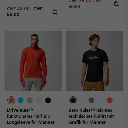
Sale price:
Regular price:
CHF 36.00
CHF
60.00
Minimum sale price:
Maximum price:
CHF 48.00
-
CHF
55.00
DriVenture™
Zero Rules™ leichtes
funktionales Half Zip
technisches T-Shirt mit
Longsleeve für Männer
Grafik für Männer