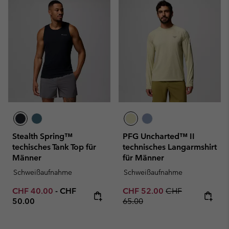
Stealth Spring™
PFG Uncharted™ II
techisches Tank Top für
technisches Langarmshirt
Männer
für Männer
Schweißaufnahme
Schweißaufnahme
Minimum sale price:
Maximum price:
Sale price:
Regular price:
CHF 40.00
-
CHF
CHF 52.00
CHF
50.00
65.00