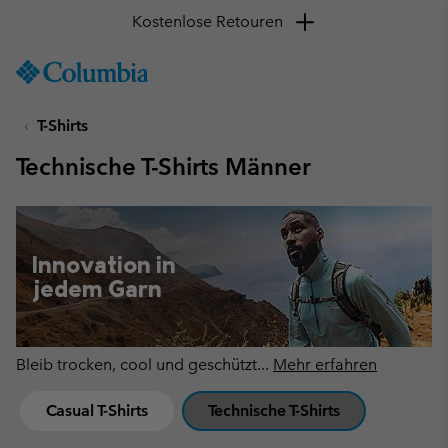
Kostenlose Retouren
SKIP
Columbia
TO
Sportswear
CONTENT
T-Shirts
SKIP
TO
Technische T-Shirts Männer
MAIN
NAV
SKIP
TO
Innovation in
SEARCH
jedem Garn
Bleib trocken, cool und geschützt
...
Mehr erfahren
Casual T-Shirts
Technische T-Shirts