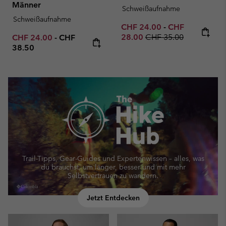
Männer
Schweißaufnahme
Schweißaufnahme
Minimum sale price:
Maximum sale p
CHF 24.00
-
CHF
Regular price:
Minimum sale price:
Maximum price:
28.00
CHF 35.00
CHF 24.00
-
CHF
38.50
Trail-Tipps, Gear-Guides und Expertenwissen – alles, was
du brauchst, um länger, besser und mit mehr
Selbstvertrauen zu wandern.
Jetzt Entdecken