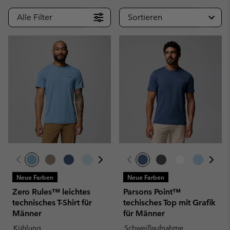
Alle Filter
Sortieren
Neue Farben
Neue Farben
Zero Rules™ leichtes
Parsons Point™
technisches T-Shirt für
techisches Top mit Grafik
Männer
für Männer
Kühlung
Schweißaufnahme