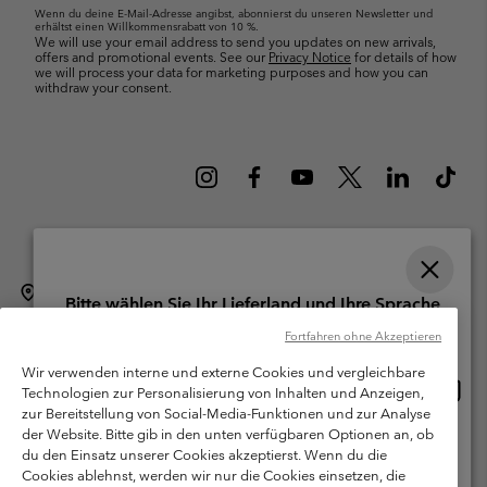
Wenn du deine E-Mail-Adresse angibst, abonnierst du unseren Newsletter und
erhältst einen Willkommensrabatt von 10 %.
We will use your email address to send you updates on new arrivals,
offers and promotional events. See our
Privacy Notice
for details of how
we will process your data for marketing purposes and how you can
withdraw your consent.
Schweiz (Deutsch)
English ›
français ›
italiano ›
|
|
|
Bitte wählen Sie Ihr Lieferland und Ihre Sprache
©
2026
Columbia Sportswear Company. Avenue des Morgines, 12 1213
Online-Einkauf verfügbar
Fortfahren ohne Akzeptieren
Petit-Lancy Switzerland. Alle Rechte vorbehalten.
Wir verwenden interne und externe Cookies und vergleichbare
Nutzungsbedingungen
Allgemeine Verkaufsbedingungen
Garantie
Online
United States
Technologien zur Personalisierung von Inhalten und Anzeigen,
Einkau
Datenschutzerklärung
zur Bereitstellung von Social-Media-Funktionen und zur Analyse
verfü
der Website. Bitte gib in den unten verfügbaren Optionen an, ob
Switzerland-English
Bestimmungen und Bedingungen des Mitglieder Programms
du den Einsatz unserer Cookies akzeptierst. Wenn du die
Cookies ablehnst, werden wir nur die Cookies einsetzen, die
Nutzungsbedingungen Für Nutzergenerierte Inhalte
Impressum