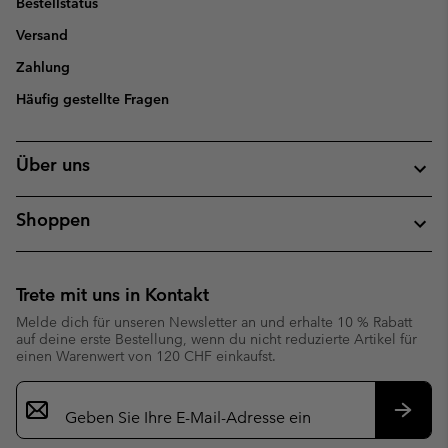
Bestellstatus
Versand
Zahlung
Häufig gestellte Fragen
Über uns
Shoppen
Trete mit uns in Kontakt
Melde dich für unseren Newsletter an und erhalte 10 % Rabatt
auf deine erste Bestellung, wenn du nicht reduzierte Artikel für
einen Warenwert von 120 CHF einkaufst.
Newsletter-
Anmeldung
Abonn