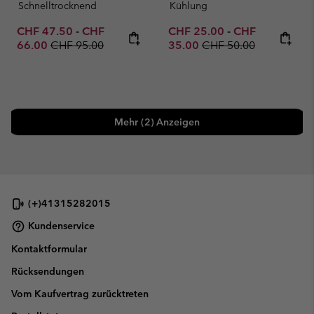
Schnelltrocknend
Kühlung
Minimum sale price:
Maximum sale price:
Minimum sale price:
Maximum sale p
CHF 47.50
-
CHF
CHF 25.00
-
CHF
Regular price:
Regular price:
66.00
CHF 95.00
35.00
CHF 50.00
Mehr (2) Anzeigen
(+)41315282015
Kundenservice
Kontaktformular
Rücksendungen
Vom Kaufvertrag zurücktreten