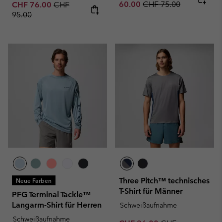
Regular price:
Sale price:
Regular price:
60.00
CHF 75.00
CHF 76.00
CHF
95.00
Three Pitch™ technisches
Neue Farben
T-Shirt für Männer
PFG Terminal Tackle™
Langarm-Shirt für Herren
Schweißaufnahme
Schweißaufnahme