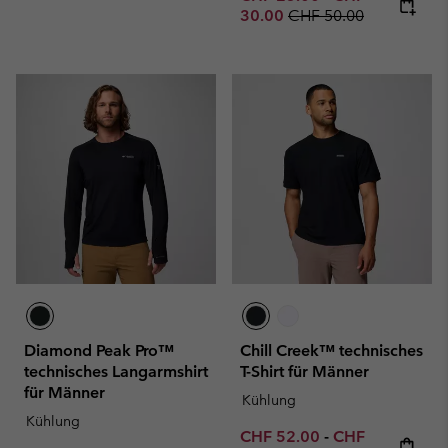
Regular price:
30.00
CHF 50.00
Diamond Peak Pro™
Chill Creek™ technisches
technisches Langarmshirt
T-Shirt für Männer
für Männer
Kühlung
Kühlung
Minimum sale price:
Maximum sale p
CHF 52.00
-
CHF