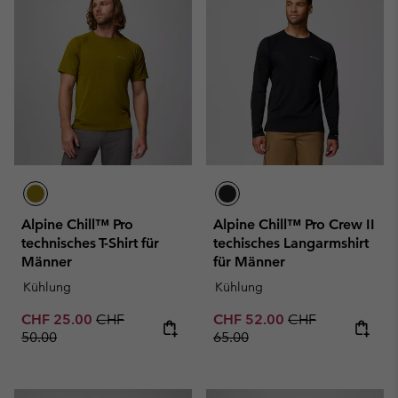
Alpine Chill™ Pro
Alpine Chill™ Pro Crew II
technisches T-Shirt für
techisches Langarmshirt
Männer
für Männer
Kühlung
Kühlung
Sale price:
Regular price:
Sale price:
Regular price:
CHF 25.00
CHF
CHF 52.00
CHF
50.00
65.00