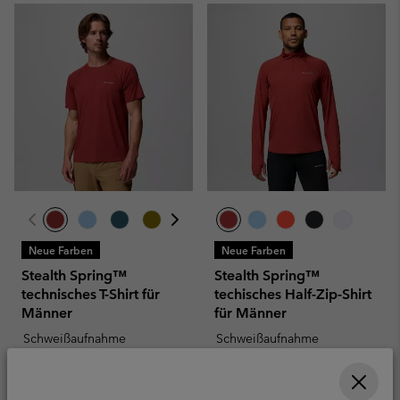
Neue Farben
Neue Farben
Stealth Spring™
Stealth Spring™
technisches T-Shirt für
techisches Half-Zip-Shirt
Männer
für Männer
Schweißaufnahme
Schweißaufnahme
Minimum sale price:
Maximum price:
Minimum sale price:
Maximum price
CHF 30.00
-
CHF
CHF 40.00
-
CHF
55.00
70.00