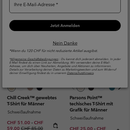
80.00
Ihre E-Mail-Adresse
Jetzt Anmelden
Nein Danke
*Wenn du 120 CHF für nicht reduzierte Artikel ausgibst.
*
Allgemeine Geschäftsbedingungen
: Du kannst dich jederzeit abmelden. In jeder
E-Mail findest du einen Link zur Abmeldung. Wir verwenden deine E-Mail-
Adresse, um dich über Neuheiten, Angebote und Aktionen zu informieren.
Details zur Verarbeitung deiner Daten zu Marketingzwecken und zum Widerruf
deiner Einwilligung findest du in unserem
Datenschutzhinweis
.
Chill Creek™ gewebtes
Parsons Point™
T-Shirt für Männer
techisches T-Shirt mit
Grafik für Männer
Schweißaufnahme
Schweißaufnahme
Minimum sale price:
Maximum sale price:
CHF 51.00
-
CHF
Regular price:
59.00
CHF 85.00
Minimum sale price:
Maximum sale p
CHF 25.00
-
CHF