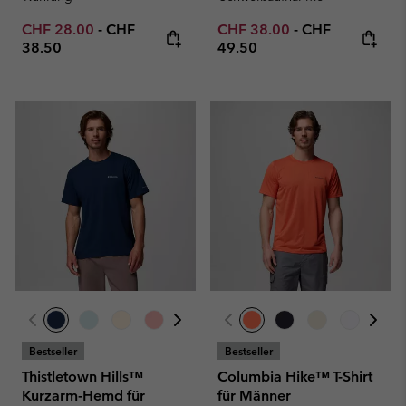
Minimum sale price:
Maximum price:
Minimum sale price:
Maximum price
CHF 28.00
-
CHF
CHF 38.00
-
CHF
38.50
49.50
Bestseller
Bestseller
Thistletown Hills™
Columbia Hike™ T-Shirt
Kurzarm-Hemd für
für Männer