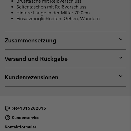
Brusttasche mit Reißverschluss
Seitentaschen mit Reißverschluss
Hintere Länge in der Mitte: 70.0cm
Einsatzmöglichkeiten: Gehen, Wandern
Zusammensetzung
Expan
or
collap
Versand und Rückgabe
sectio
Expan
or
collap
Kundenrezensionen
sectio
Expan
or
collap
sectio
(+)41315282015
Kundenservice
Kontaktformular