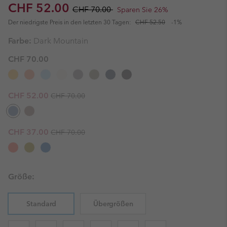
Sale price:
Regular price:
CHF 52.00
CHF 70.00
Sparen Sie 26%
Der niedrigste Preis in den letzten 30 Tagen:
CHF 52.50
-1%
Farbe:
Dark Mountain
CHF 70.00
Regular price:
Sale price:
CHF 52.00
CHF 70.00
Regular price:
Sale price:
CHF 37.00
CHF 70.00
Größe:
Standard
Übergrößen