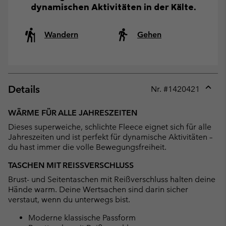
dynamischen Aktivitäten in der Kälte.
Wandern
Gehen
Details
Nr. #
1420421
Expan
or
WÄRME FÜR ALLE JAHRESZEITEN
collap
Dieses superweiche, schlichte Fleece eignet sich für alle
sectio
Jahreszeiten und ist perfekt für dynamische Aktivitäten –
du hast immer die volle Bewegungsfreiheit.
TASCHEN MIT REISSVERSCHLUSS
Brust- und Seitentaschen mit Reißverschluss halten deine
Hände warm. Deine Wertsachen sind darin sicher
verstaut, wenn du unterwegs bist.
Moderne klassische Passform