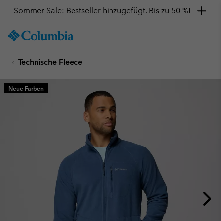
Sommer Sale: Bestseller hinzugefügt. Bis zu 50 %!
SKIP
Columbia
TO
Sportswear
CONTENT
Technische Fleece
SKIP
TO
MAIN
Neue Farben
NAV
SKIP
TO
SEARCH