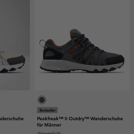
Bestseller
nderschuhe
Peakfreak™ II Outdry™ Wanderschuhe
für Männer
Wasserdicht