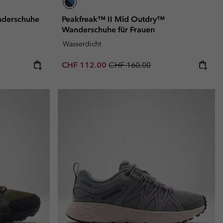
nderschuhe
Peakfreak™ II Mid Outdry™
Wanderschuhe für Frauen
Wasserdicht
Sale price:
Regular price:
CHF 112.00
CHF 160.00