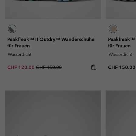
Peakfreak™ II Outdry™ Wanderschuhe
Peakfreak™
für Frauen
für Frauen
Wasserdicht
Wasserdicht
Sale price:
Regular price:
Regular pric
CHF 120.00
CHF 150.00
CHF 150.00