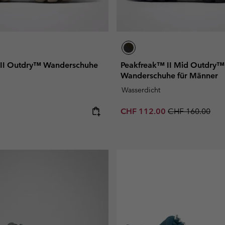
 II Outdry™ Wanderschuhe
Peakfreak™ II Mid Outdry™
Wanderschuhe für Männer
Wasserdicht
e:
Sale price:
Regular price:
CHF 112.00
CHF 160.00