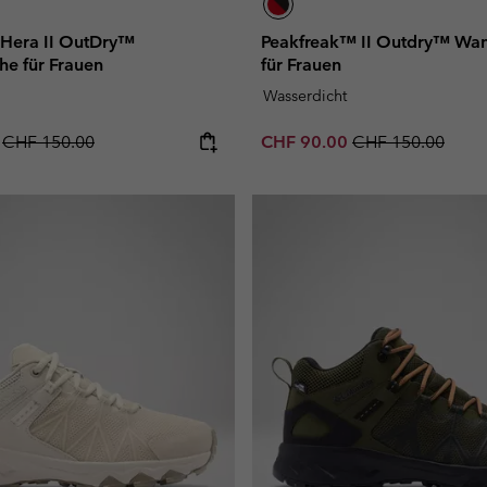
Hera II OutDry™
Peakfreak™ II Outdry™ Wa
e für Frauen
für Frauen
Wasserdicht
Regular price:
Sale price:
Regular price:
0
CHF 150.00
CHF 90.00
CHF 150.00