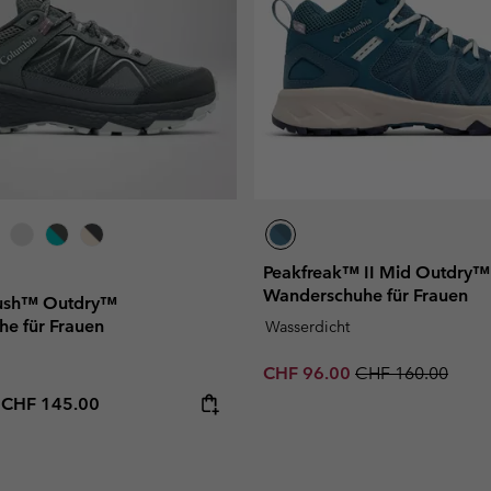
Peakfreak™ II Mid Outdry™
Wanderschuhe für Frauen
Rush™ Outdry™
e für Frauen
Wasserdicht
Sale price:
Regular price:
CHF 96.00
CHF 160.00
e price:
Maximum price:
-
CHF 145.00