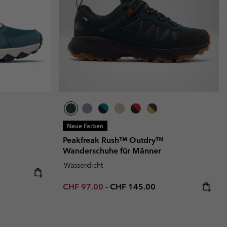
Neue Farben
Peakfreak Rush™ Outdry™
Wanderschuhe für Männer
Wasserdicht
Minimum sale price:
Maximum price:
CHF 97.00
-
CHF 145.00