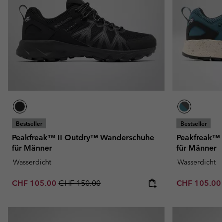
Fleecejacken
Fleecejacken
Omni-MAX™
Amaze™
Technische Fleece
Technische Fleece
Omni-MAX™
Sherpa fleece
Sherpa Fleece
Alltags-Fleece
Alltags-Fleece
Fleecewesten
Fleecewesten
Bestseller
Bestseller
Peakfreak™ II Outdry™ Wanderschuhe
Peakfreak™
für Männer
für Männer
Wasserdicht
Wasserdicht
Sale price:
Regular price:
Sale price:
CHF 105.00
CHF 150.00
CHF 105.0