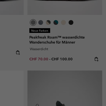
Neue Farben
Peakfreak Roam™ wasserdichte
Wanderschuhe für Männer
Wasserdicht
Minimum sale price:
Maximum price:
CHF 70.00
-
CHF 100.00