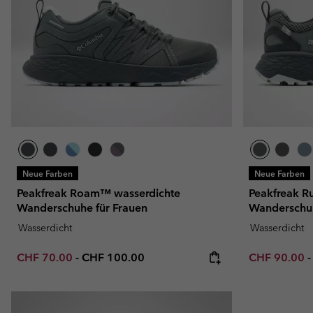
Neue Farben
Neue Farben
Peakfreak Roam™ wasserdichte
Peakfreak 
Wanderschuhe für Frauen
Wanderschuh
Wasserdicht
Wasserdicht
Minimum sale price:
Maximum price:
Minimum sal
CHF 70.00
-
CHF 100.00
CHF 90.00