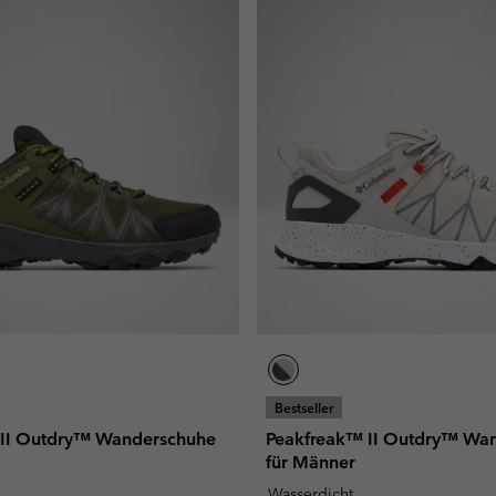
Bestseller
 II Outdry™ Wanderschuhe
Peakfreak™ II Outdry™ Wa
für Männer
Wasserdicht