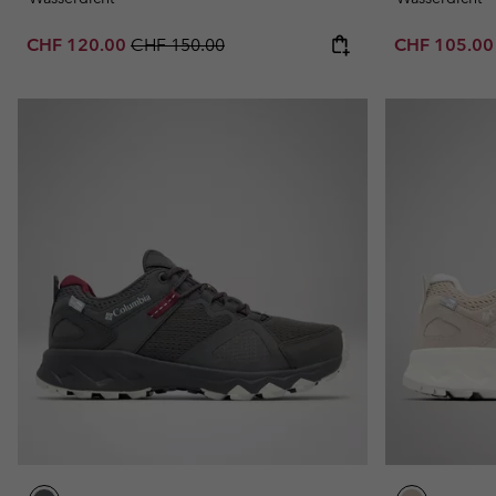
Sale price:
Regular price:
Sale price:
CHF 120.00
CHF 150.00
CHF 105.0