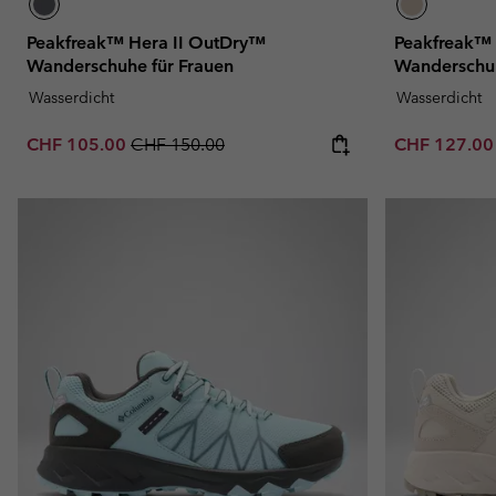
Peakfreak™ Hera II OutDry™
Peakfreak™ 
Wanderschuhe für Frauen
Wanderschuh
Wasserdicht
Wasserdicht
Sale price:
Regular price:
Sale price:
CHF 105.00
CHF 150.00
CHF 127.0