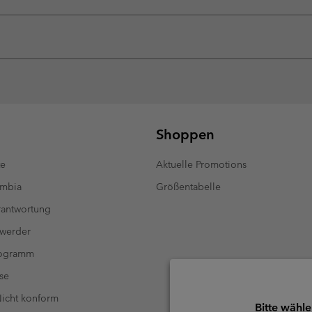
Shoppen
te
Aktuelle Promotions
umbia
Größentabelle
antwortung
 werder
rogramm
se
 Nicht konform
Bitte wähle