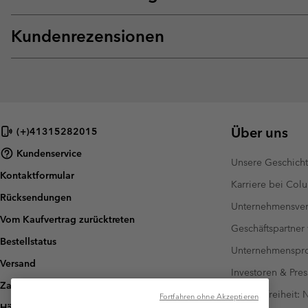
Kundenrezensionen
Über uns
(+)41315282015
Kundenservice
Unsere Geschich
Kontaktformular
Karriere bei Col
Rücksendungen
Unternehmensver
Vom Kaufvertrag zurücktreten
Geschäftspartner
Bestellstatus
Unternehmensp
Versand
Investoren & Pres
Zahlung
Barrierefreiheit:
Fortfahren ohne Akzeptieren
Häufig gestellte Fragen