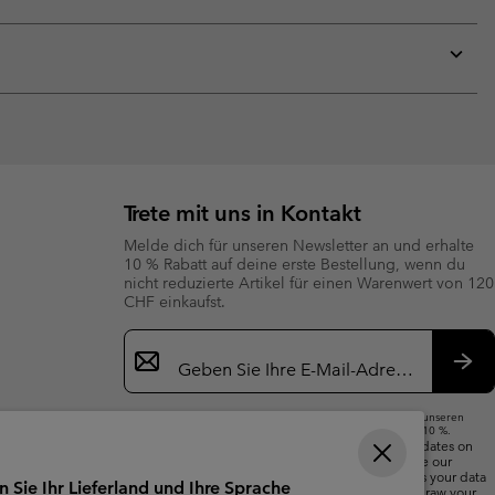
sectio
Expan
or
collap
sectio
Expan
or
collap
sectio
Trete mit uns in Kontakt
Melde dich für unseren Newsletter an und erhalte
10 % Rabatt auf deine erste Bestellung, wenn du
nicht reduzierte Artikel für einen Warenwert von 120
CHF einkaufst.
Newsletter-
Anmeldung
Abo
Wenn du deine E-Mail-Adresse angibst, abonnierst du unseren
Newsletter und erhältst einen Willkommensrabatt von 10 %.
We will use your email address to send you updates on
new arrivals, offers and promotional events. See our
Privacy Notice
for details of how we will process your data
n Sie Ihr Lieferland und Ihre Sprache
for marketing purposes and how you can withdraw your