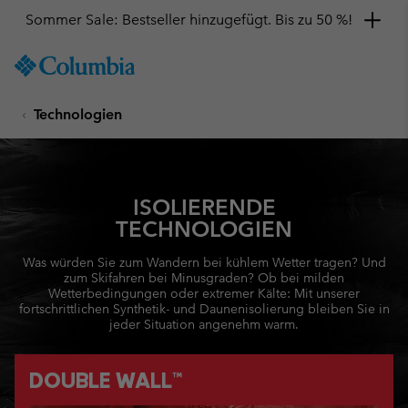
Sommer Sale: Bestseller hinzugefügt. Bis zu 50 %!
SKIP
Columbia
TO
Sportswear
CONTENT
Technologien
SKIP
TO
MAIN
NAV
SKIP
ISOLIERENDE
TO
TECHNOLOGIEN
SEARCH
Was würden Sie zum Wandern bei kühlem Wetter tragen? Und
zum Skifahren bei Minusgraden? Ob bei milden
Wetterbedingungen oder extremer Kälte: Mit unserer
fortschrittlichen Synthetik- und Daunenisolierung bleiben Sie in
jeder Situation angenehm warm.
DOUBLE WALL™