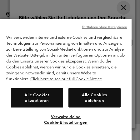
Schweiz (Deutsch)
English ›
français ›
italiano ›
|
|
|
Bitte wählen Sie Ihr Lieferland und Ihre Sprache
©
2026
Columbia Sportswear Company. Avenue des Morgines, 12 1213
Online-Einkauf verfügbar
Fortfahren ohne Akzeptieren
Petit-Lancy Switzerland. Alle Rechte vorbehalten.
Wir verwenden interne und externe Cookies und vergleichbare
Nutzungsbedingungen
Allgemeine Verkaufsbedingungen
Garantie
Online
United States
Technologien zur Personalisierung von Inhalten und Anzeigen,
Einkau
Datenschutzerklärung
zur Bereitstellung von Social-Media-Funktionen und zur Analyse
verfü
der Website. Bitte gib in den unten verfügbaren Optionen an, ob
Switzerland-English
Bestimmungen und Bedingungen des Mitglieder Programms
du den Einsatz unserer Cookies akzeptierst. Wenn du die
Cookies ablehnst, werden wir nur die Cookies einsetzen, die
Nutzungsbedingungen Für Nutzergenerierte Inhalte
Impressum
Switzerland-Deutsch
zwingend notwendig sind, damit unsere Website
Cookies
funktioniert.
Click here to see our full Cookie Notice
Switzerland-Français
Kundenservice: Mo- Fr. 9:00 - 13:00 & 14:00- 18:00 Uhr
Alle Cookies
Alle Cookies
(+)41315282015
akzeptieren
ablehnen
Switzerland-Italiano
Verwalte deine
Alle Länder Anzeigen
Cookie-Einstellungen
Menu
Suche
Anmelden
Mini