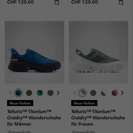
Regular price:
Regular price:
CHF 120.00
CHF 120.00
Neue Farben
Neue Farben
Tellurix™ Titanium™
Tellurix™ Titanium™
Outdry™ Wanderschuhe
Outdry™ Wanderschuhe
für Männer
für Frauen
Wasserdicht
Wasserdicht