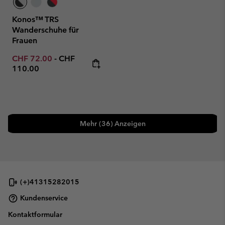
Konos™ TRS
Wanderschuhe für
Frauen
Minimum sale price:
Maximum price:
CHF 72.00
-
CHF
110.00
Mehr (36) Anzeigen
(+)41315282015
Kundenservice
Kontaktformular