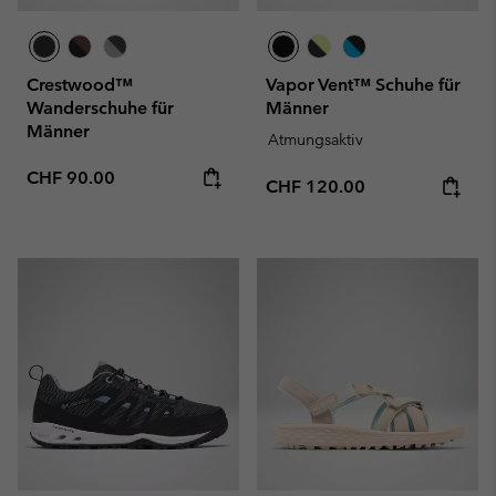
Crestwood™
Vapor Vent™ Schuhe für
Wanderschuhe für
Männer
Männer
Atmungsaktiv
Regular price:
CHF 90.00
Regular price:
CHF 120.00