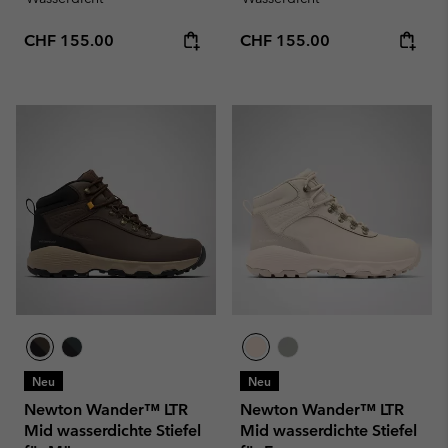
Regular price:
Regular price:
CHF 155.00
CHF 155.00
Neu
Neu
Newton Wander™ LTR
Newton Wander™ LTR
Mid wasserdichte Stiefel
Mid wasserdichte Stiefel