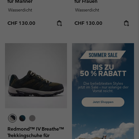
für Männer
für Frauen
Wasserdicht
Wasserdicht
Regular price:
Regular price:
CHF 130.00
CHF 130.00
Summer Sale
BIS ZU
50 % RABATT
Die beliebtesten Styles
jetzt im Sale –
nur solange der
Vorrat reicht.
Jetzt Shoppen
Redmond™ IV Breathe™
Trekkingschuhe für