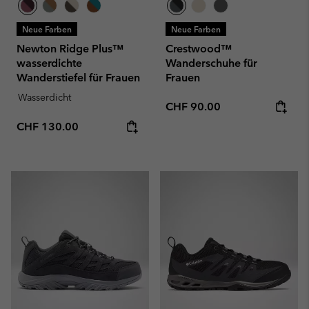
Neue Farben
Neue Farben
Newton Ridge Plus™
Crestwood™
wasserdichte
Wanderschuhe für
Wanderstiefel für Frauen
Frauen
Wasserdicht
Regular price:
CHF 90.00
Regular price:
CHF 130.00