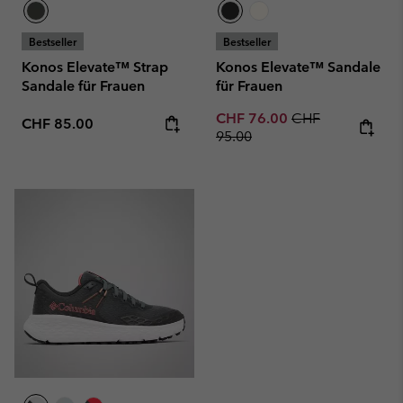
Bestseller
Bestseller
Konos Elevate™ Strap
Konos Elevate™ Sandale
Sandale für Frauen
für Frauen
Sale price:
Regular price:
CHF 76.00
CHF
Regular price:
CHF 85.00
95.00