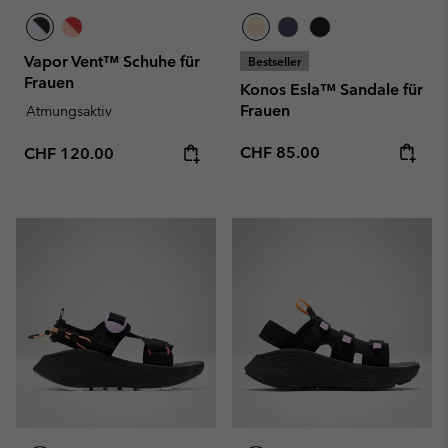
Vapor Vent™ Schuhe für
Bestseller
Frauen
Konos Esla™ Sandale für
Frauen
Atmungsaktiv
Regular price:
Regular price:
CHF 85.00
CHF 120.00