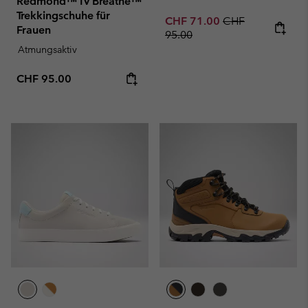
Redmond™ IV Breathe™
Trekkingschuhe für
Sale price:
Regular price:
CHF 71.00
CHF
Frauen
95.00
Atmungsaktiv
Regular price:
CHF 95.00