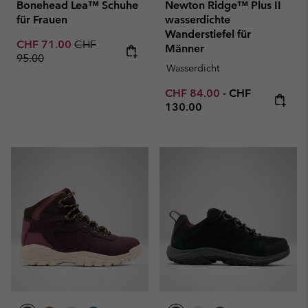
Bonehead Lea™ Schuhe
Newton Ridge™ Plus II
für Frauen
wasserdichte
Wanderstiefel für
Sale price:
Regular price:
CHF 71.00
CHF
Männer
95.00
Wasserdicht
Minimum sale price:
Maximum price
CHF 84.00
-
CHF
130.00