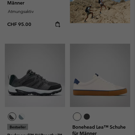
Männer
Atmungsaktiv
Regular price:
CHF 95.00
Bonehead Lea™ Schuhe
Bestseller
für Männer