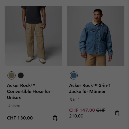
Acker Rock™
Acker Rock™ 3-in-1
Convertible Hose für
Jacke für Männer
Unisex
3-in-1
Unisex
Sale price:
Regular price:
CHF 147.00
CHF
210.00
Regular price:
CHF 130.00