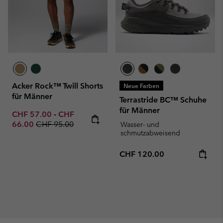
Acker Rock™ Twill Shorts
Neue Farben
für Männer
Terrastride BC™ Schuhe
für Männer
Minimum sale price:
Maximum sale price:
CHF 57.00
-
CHF
Regular price:
66.00
CHF 95.00
Wasser- und
schmutzabweisend
Regular price:
CHF 120.00