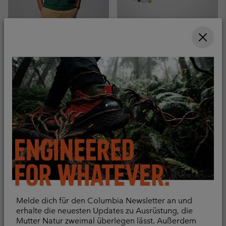
Acker Rock™ kurzes
Bora Bora™ Retro II
Strick-T-Shirt für Männer
Booney für Unisex
Schweißaufnahme
Minimum sale price:
Maximum sale price:
CHF 40.00
-
CHF
Regular price:
56.00
CHF 80.00
Sale price:
Regular price:
CHF 35.00
CHF
50.00
Melde dich für den Columbia Newsletter an und
erhalte die neuesten Updates zu Ausrüstung, die
Mutter Natur zweimal überlegen lässt. Außerdem