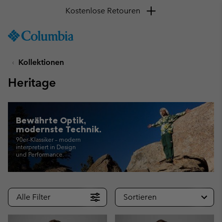
SKIP
Columbia
TO
Sportswear
CONTENT
Kollektionen
SKIP
TO
Heritage
MAIN
NAV
SKIP
Bewährte Optik,
TO
modernste Technik.
SEARCH
90er-Klassiker – modern
interpretiert in Design
und Performance.
Alle Filter
Sortieren