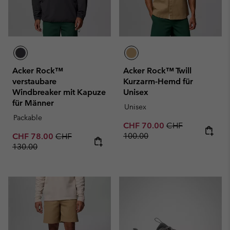
Acker Rock™
Acker Rock™ Twill
verstaubare
Kurzarm-Hemd für
Windbreaker mit Kapuze
Unisex
für Männer
Unisex
Packable
Sale price:
Regular price:
CHF 70.00
CHF
Sale price:
Regular price:
100.00
CHF 78.00
CHF
130.00