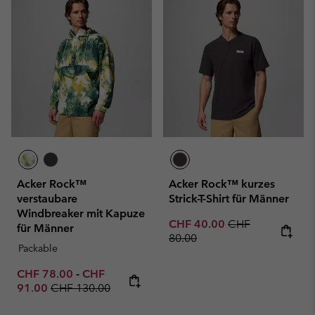
Acker Rock™
Acker Rock™ kurzes
verstaubare
Strick-T-Shirt für Männer
Windbreaker mit Kapuze
Sale price:
Regular price:
CHF 40.00
CHF
für Männer
80.00
Packable
Minimum sale price:
Maximum sale price:
CHF 78.00
-
CHF
Regular price:
91.00
CHF 130.00