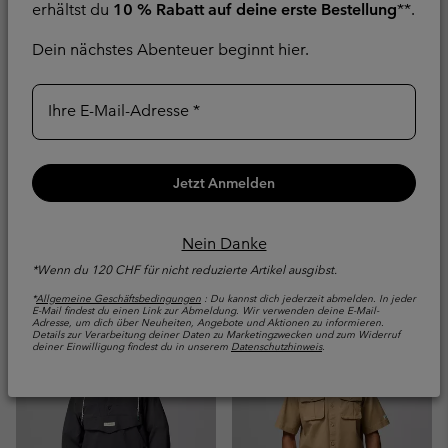
erhältst du
10 % Rabatt auf deine erste Bestellung
**.
Dein nächstes Abenteuer beginnt hier.
Ihre E-Mail-Adresse
Acker Rock™ Twill
Wingmark™ Cap für
Kurzarm-Hemd für
Unisex
Unisex
Recycelt
Jetzt Anmelden
Unisex
Minimum sale price:
Maximum sale p
CHF 20.00
-
CHF
Regular price:
Sale price:
Regular price:
28.00
CHF 40.00
CHF 70.00
CHF
Nein Danke
100.00
*Wenn du 120 CHF für nicht reduzierte Artikel ausgibst.
*
Allgemeine Geschäftsbedingungen
: Du kannst dich jederzeit abmelden. In jeder
E-Mail findest du einen Link zur Abmeldung. Wir verwenden deine E-Mail-
Adresse, um dich über Neuheiten, Angebote und Aktionen zu informieren.
Details zur Verarbeitung deiner Daten zu Marketingzwecken und zum Widerruf
deiner Einwilligung findest du in unserem
Datenschutzhinweis
.