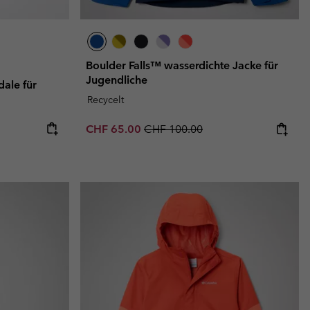
Boulder Falls™ wasserdichte Jacke für
Jugendliche
ale für
Recycelt
Sale price:
Regular price:
CHF 65.00
CHF 100.00