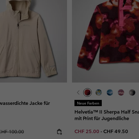
asserdichte Jacke für
Neue Farben
Helvetia™ II Sherpa Half Sn
mit Print für Jugendliche
Minimum sale price:
Maximum price
egular price:
CHF 25.00
-
CHF 49.50
CHF 100.00