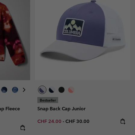
Bestseller
ap Fleece
Snap Back Cap Junior
Minimum sale price:
Maximum price:
CHF 24.00
-
CHF 30.00
: