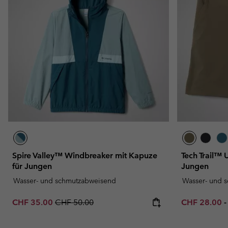
Fleecejacken
Fleecejacken
Omni-MAX™
Amaze™
Technische Fleece
Technische Fleece
Omni-MAX™
Sherpa fleece
Sherpa Fleece
Alltags-Fleece
Alltags-Fleece
Fleecewesten
Fleecewesten
Spire Valley™ Windbreaker mit Kapuze
Tech Trail™ U
für Jungen
Jungen
Wasser- und schmutzabweisend
Wasser- und 
Sale price:
Regular price:
Minimum sal
CHF 35.00
CHF 50.00
CHF 28.00