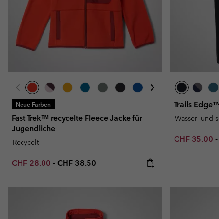
Trails Edge
Neue Farben
Fast Trek™ recycelte Fleece Jacke für
Wasser- und 
Jugendliche
Minimum sal
CHF 35.00
Recycelt
Minimum sale price:
Maximum price:
CHF 28.00
-
CHF 38.50