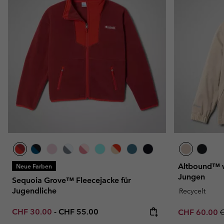
Altbound™ w
Neue Farben
Jungen
Sequoia Grove™ Fleecejacke für
Jugendliche
Recycelt
Minimum sale price:
Maximum price:
CHF 30.00
-
CHF 55.00
Sale price:
R
CHF 60.00