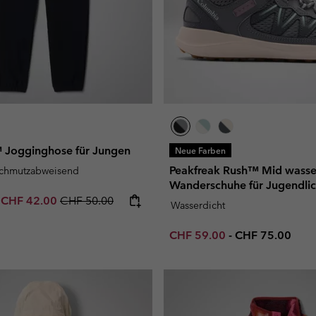
™ Jogginghose für Jungen
Neue Farben
Peakfreak Rush™ Mid wasse
schmutzabweisend
Wanderschuhe für Jugendli
e price:
Maximum sale price:
Regular price:
-
CHF 42.00
CHF 50.00
Wasserdicht
Minimum sale price:
Maximum price
CHF 59.00
-
CHF 75.00