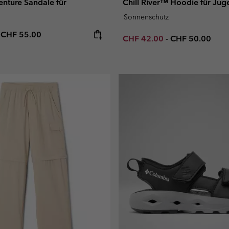
nture Sandale für
Chill River™ Hoodie für Jug
Sonnenschutz
e price:
Maximum price:
-
CHF 55.00
Minimum sale price:
Maximum price
CHF 42.00
-
CHF 50.00