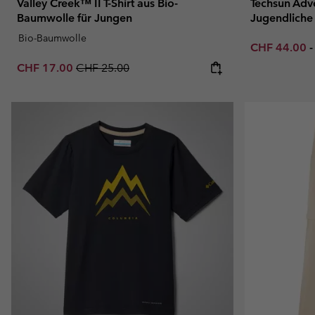
Valley Creek™ II T-Shirt aus Bio-
Techsun Adve
Baumwolle für Jungen
Jugendliche
Bio-Baumwolle
Minimum sal
CHF 44.00
Sale price:
Regular price:
CHF 17.00
CHF 25.00