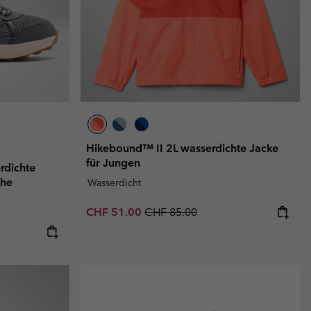
Hikebound™ II 2L wasserdichte Jacke
für Jungen
rdichte
che
Wasserdicht
Sale price:
Regular price:
CHF 51.00
CHF 85.00
: