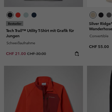
Silver Ridge
Bestseller
Wanderhose 
Tech Trail™ Utility T-Shirt mit Grafik für
Jungen
Convertible
Schweißaufnahme
Regular pric
CHF 55.00
Sale price:
Regular price:
CHF 21.00
CHF 30.00