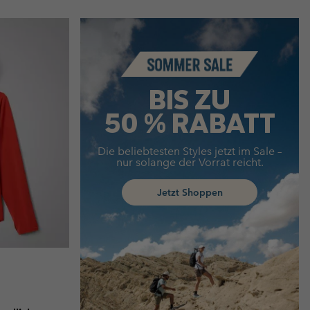
Summer Sale
BIS ZU
50 % RABATT
Die beliebtesten Styles jetzt im Sale –
nur solange der Vorrat reicht.
Jetzt Shoppen