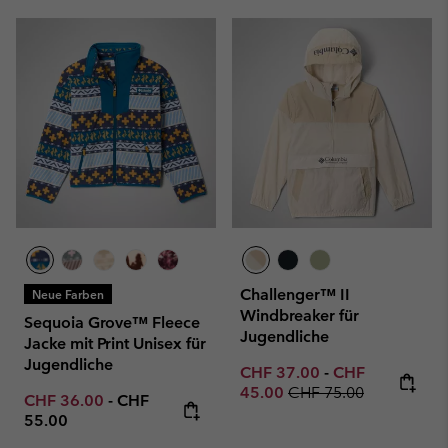
Challenger™ II
Neue Farben
Windbreaker für
Sequoia Grove™ Fleece
Jugendliche
Jacke mit Print Unisex für
Jugendliche
Minimum sale price:
Maximum sale p
CHF 37.00
-
CHF
Regular price:
45.00
CHF 75.00
Minimum sale price:
Maximum price:
CHF 36.00
-
CHF
55.00