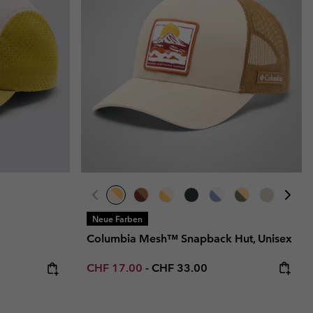
Neue Farben
Columbia Mesh™ Snapback Hut, Unisex
Minimum sale price:
Maximum price:
CHF 17.00
-
CHF 33.00