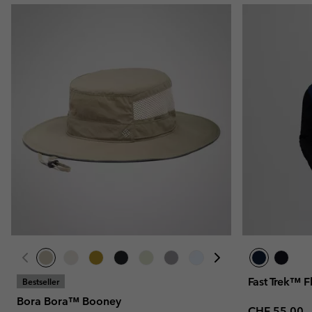
Fast Trek™ 
Bestseller
Bora Bora™ Booney
Regular pric
CHF 55.00