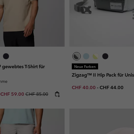
 gewebtes T-Shirt für
Neue Farben
Zigzag™ II Hip Pack für Uni
ahme
Minimum sale price:
Maximum price
CHF 40.00
-
CHF 44.00
e price:
Maximum sale price:
Regular price:
-
CHF 59.00
CHF 85.00