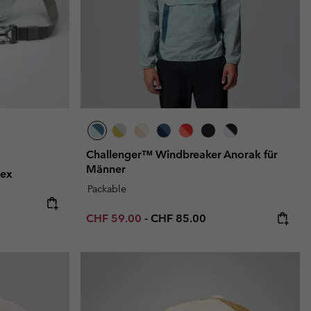
Challenger™ Windbreaker Anorak für
Männer
sex
Packable
:
Minimum sale price:
Maximum price:
CHF 59.00
-
CHF 85.00