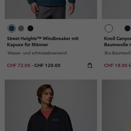
Street Heights™ Windbreaker mit
Knoll Canyon
Kapuze für Männer
Baumwolle m
Wasser- und schmutzabweisend
Bio-Baumwoll
Minimum sale price:
Maximum price:
Sale price:
R
CHF 72.00
-
CHF 120.00
CHF 18.00