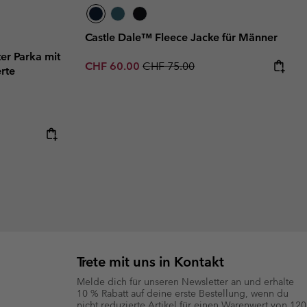
Castle Dale™ Fleece Jacke für Männer
er Parka mit
Sale price:
Regular price:
CHF 60.00
CHF 75.00
rte
Trete mit uns in Kontakt
Melde dich für unseren Newsletter an und erhalte
10 % Rabatt auf deine erste Bestellung, wenn du
nicht reduzierte Artikel für einen Warenwert von 120