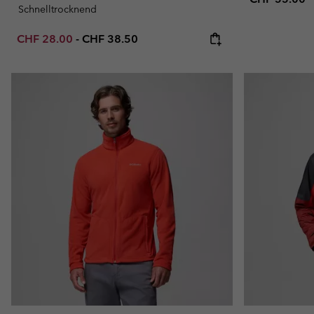
Schnelltrocknend
Minimum sale price:
Maximum price:
CHF 28.00
-
CHF 38.50