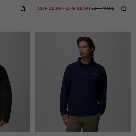
Minimum sale price:
Maximum sale price:
Regular price:
CHF 20.00
-
CHF 28.00
CHF 40.00