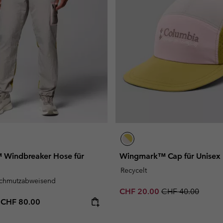
 Windbreaker Hose für
Wingmark™ Cap für Unisex
Recycelt
schmutzabweisend
Sale price:
Regular price:
CHF 20.00
CHF 40.00
e price:
Maximum price:
-
CHF 80.00