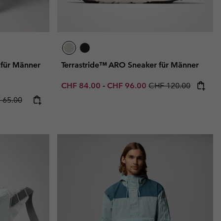
 für Männer
Terrastride™ ARO Sneaker für Männer
Minimum sale price:
Maximum sale price:
Regular price:
CHF 84.00
-
CHF 96.00
CHF 120.00
rice:
lar price:
 65.00