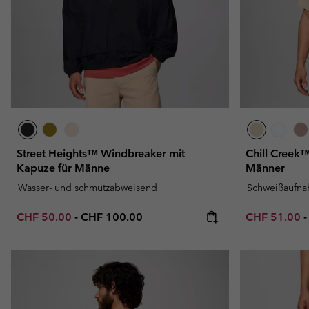
Street Heights™ Windbreaker mit
Chill Creek™
Kapuze für Männe
Männer
Wasser- und schmutzabweisend
Schweißaufn
Minimum sale price:
Maximum price:
Minimum sal
CHF 50.00
-
CHF 100.00
CHF 51.00