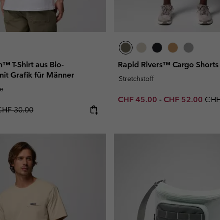
™ T-Shirt aus Bio-
Rapid Rivers™ Cargo Shorts
it Grafik für Männer
Stretchstoff
e
Minimum sale price:
Maximum sale p
Regu
CHF 45.00
-
CHF 52.00
CHF
egular price:
CHF 30.00