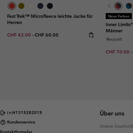
Fast Trek™ Microfleece leichte Jacke für
Neue Farben
Herren
Inner Limits
Männer
Minimum sale price:
Maximum price:
CHF 42.00
-
CHF 60.00
Recycelt
Minimum sal
CHF 70.00
Über uns
(+)41315282015
Kundenservice
Unsere Geschich
Kontaktformular