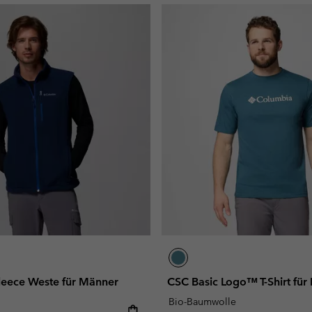
Fleece Weste für Männer
CSC Basic Logo™ T-Shirt für
Bio-Baumwolle
e: