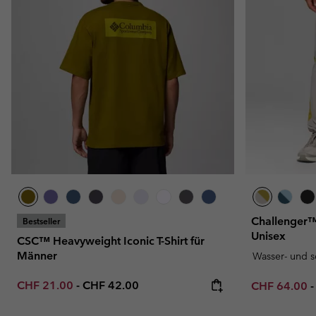
Challenger™
Bestseller
Unisex
CSC™ Heavyweight Iconic T-Shirt für
Männer
Wasser- und 
Minimum sale price:
Maximum price:
CHF 21.00
-
CHF 42.00
Minimum sal
CHF 64.00