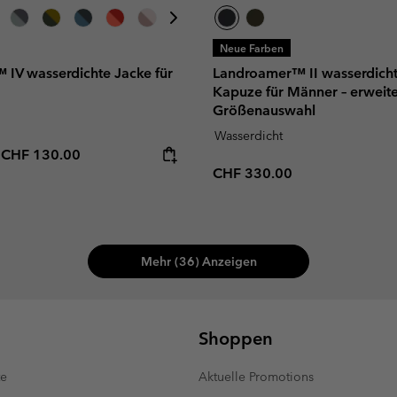
Neue Farben
™ IV wasserdichte Jacke für
Landroamer™ II wasserdicht
Kapuze für Männer – erweite
Größenauswahl
Wasserdicht
e price:
Maximum price:
-
CHF 130.00
Regular price:
CHF 330.00
Mehr (36) Anzeigen
Shoppen
te
Aktuelle Promotions