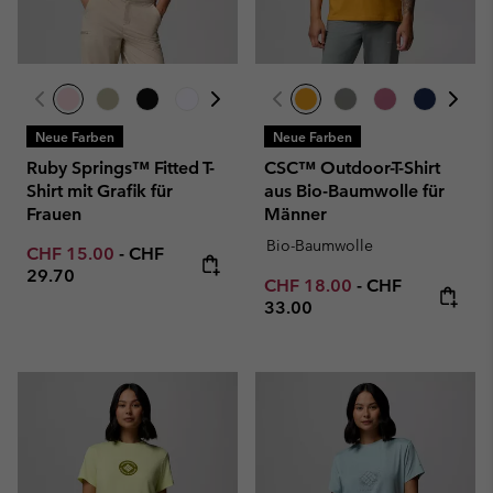
Neue Farben
Neue Farben
Ruby Springs™ Fitted T-
CSC™ Outdoor-T-Shirt
Shirt mit Grafik für
aus Bio-Baumwolle für
Frauen
Männer
Bio-Baumwolle
Minimum sale price:
Maximum price:
CHF 15.00
-
CHF
29.70
Minimum sale price:
Maximum price
CHF 18.00
-
CHF
33.00