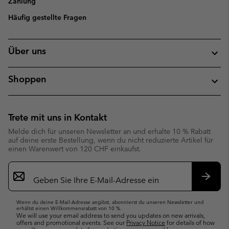
Zahlung
Häufig gestellte Fragen
Über uns
Shoppen
Trete mit uns in Kontakt
Melde dich für unseren Newsletter an und erhalte 10 % Rabatt
auf deine erste Bestellung, wenn du nicht reduzierte Artikel für
einen Warenwert von 120 CHF einkaufst.
Newsletter-
Anmeldung
Abonn
Wenn du deine E-Mail-Adresse angibst, abonnierst du unseren Newsletter und
erhältst einen Willkommensrabatt von 10 %.
We will use your email address to send you updates on new arrivals,
offers and promotional events. See our
Privacy Notice
for details of how