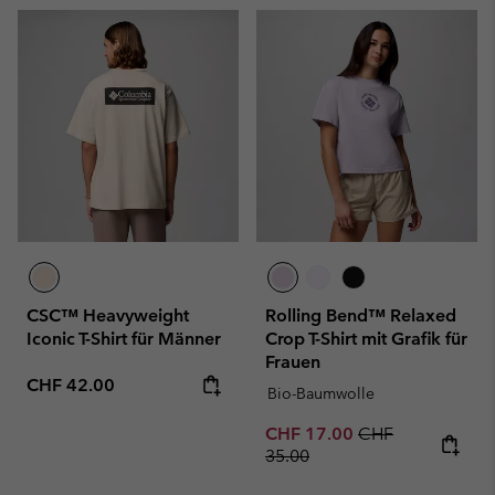
CSC™ Heavyweight
Rolling Bend™ Relaxed
Iconic T-Shirt für Männer
Crop T-Shirt mit Grafik für
Frauen
Regular price:
CHF 42.00
Bio-Baumwolle
Sale price:
Regular price:
CHF 17.00
CHF
35.00