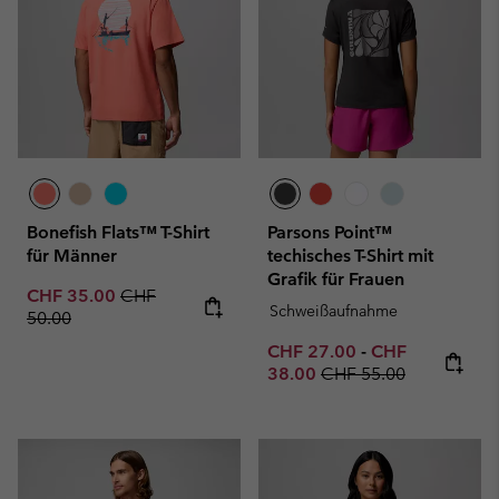
Bonefish Flats™ T-Shirt
Parsons Point™
für Männer
techisches T-Shirt mit
Grafik für Frauen
Sale price:
Regular price:
CHF 35.00
CHF
Schweißaufnahme
50.00
Minimum sale price:
Maximum sale p
CHF 27.00
-
CHF
Regular price:
38.00
CHF 55.00