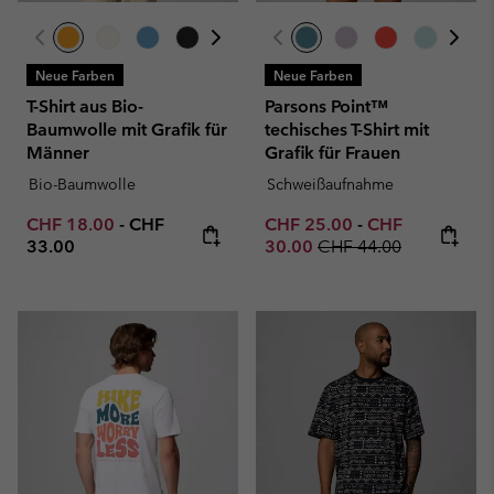
Neue Farben
Neue Farben
T-Shirt aus Bio-
Parsons Point™
Baumwolle mit Grafik für
techisches T-Shirt mit
Männer
Grafik für Frauen
Bio-Baumwolle
Schweißaufnahme
Minimum sale price:
Maximum price:
Minimum sale price:
Maximum sale p
CHF 18.00
-
CHF
CHF 25.00
-
CHF
Regular price:
33.00
30.00
CHF 44.00