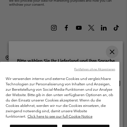
we will process your data for marketing purposes and how you can
withdraw your consent.
Schweiz (Deutsch)
English ›
français ›
italiano ›
|
|
|
Bitte wählen Sie Ihr Lieferland und Ihre Sprache
©
2026
Columbia Sportswear Company. Avenue des Morgines, 12 1213
Online-Einkauf verfügbar
Fortfahren ohne Akzeptieren
Petit-Lancy Switzerland. Alle Rechte vorbehalten.
Wir verwenden interne und externe Cookies und vergleichbare
Nutzungsbedingungen
Allgemeine Verkaufsbedingungen
Garantie
Online
United States
Technologien zur Personalisierung von Inhalten und Anzeigen,
Einkau
Datenschutzerklärung
zur Bereitstellung von Social-Media-Funktionen und zur Analyse
verfü
der Website. Bitte gib in den unten verfügbaren Optionen an, ob
Switzerland-English
Bestimmungen und Bedingungen des Mitglieder Programms
du den Einsatz unserer Cookies akzeptierst. Wenn du die
Cookies ablehnst, werden wir nur die Cookies einsetzen, die
Nutzungsbedingungen Für Nutzergenerierte Inhalte
Impressum
Switzerland-Deutsch
zwingend notwendig sind, damit unsere Website
Cookies
funktioniert.
Click here to see our full Cookie Notice
Switzerland-Français