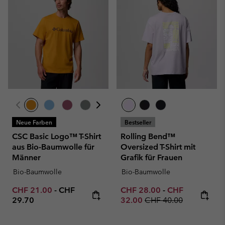
Neue Farben
Bestseller
CSC Basic Logo™ T-Shirt
Rolling Bend™
aus Bio-Baumwolle für
Oversized T-Shirt mit
Männer
Grafik für Frauen
Bio-Baumwolle
Bio-Baumwolle
Minimum sale price:
Maximum price:
Minimum sale price:
Maximum sale p
CHF 21.00
-
CHF
CHF 28.00
-
CHF
Regular price:
29.70
32.00
CHF 40.00