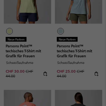
Neue Farben
Neue Farben
Parsons Point™
Parsons Point™
techisches T-Shirt mit
techisches T-Shirt mit
Grafik für Frauen
Grafik für Frauen
Schweißaufnahme
Schweißaufnahme
Sale price:
Regular price:
Sale price:
Regular price:
CHF 30.00
CHF
CHF 25.00
CHF
44.00
44.00