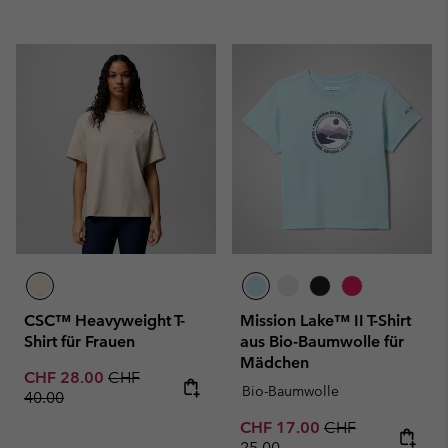
CSC™ Heavyweight T-
Mission Lake™ II T-Shirt
Shirt für Frauen
aus Bio-Baumwolle für
Mädchen
Sale price:
Regular price:
CHF 28.00
CHF
Bio-Baumwolle
40.00
Sale price:
Regular price:
CHF 17.00
CHF
25.00