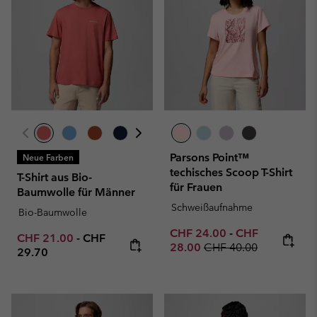
Parsons Point™
Neue Farben
techisches Scoop T-Shirt
T-Shirt aus Bio-
für Frauen
Baumwolle für Männer
Schweißaufnahme
Bio-Baumwolle
Minimum sale price:
Maximum sale p
CHF 24.00
-
CHF
Minimum sale price:
Maximum price:
CHF 21.00
-
CHF
Regular price:
28.00
CHF 40.00
29.70