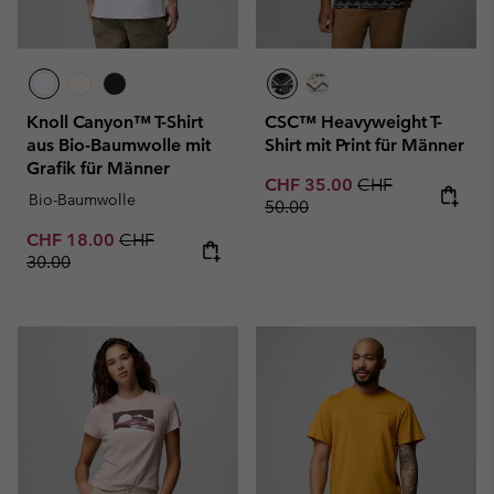
Knoll Canyon™ T-Shirt
CSC™ Heavyweight T-
aus Bio-Baumwolle mit
Shirt mit Print für Männer
Grafik für Männer
Sale price:
Regular price:
CHF 35.00
CHF
Bio-Baumwolle
50.00
Sale price:
Regular price:
CHF 18.00
CHF
30.00