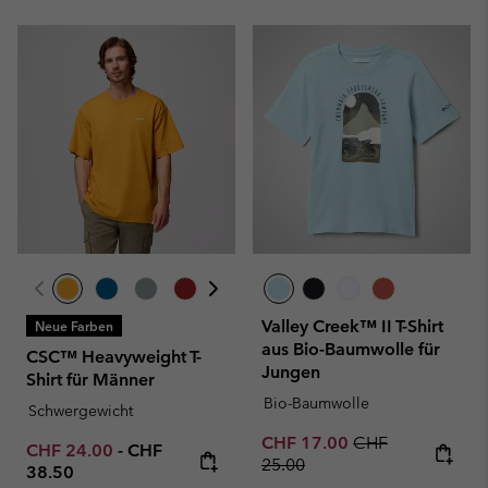
Valley Creek™ II T-Shirt
Neue Farben
aus Bio-Baumwolle für
CSC™ Heavyweight T-
Jungen
Shirt für Männer
Bio-Baumwolle
Schwergewicht
Sale price:
Regular price:
CHF 17.00
CHF
Minimum sale price:
Maximum price:
CHF 24.00
-
CHF
25.00
38.50