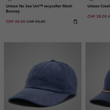
Unisex No See Um™ recycelter Mesh
Unisex Cree
Booney
Sale price:
R
CHF 28.00
Sale price:
Regular price:
CHF 44.00
CHF 55.00