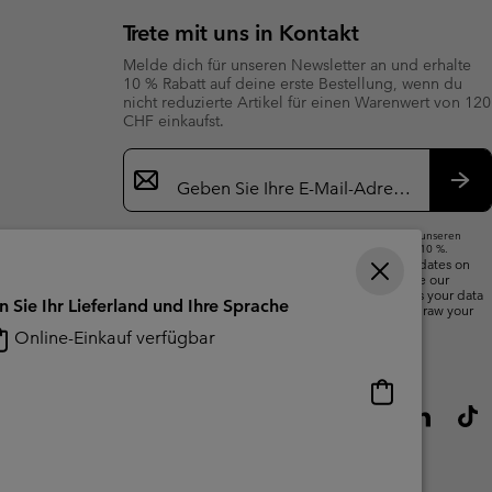
Trete mit uns in Kontakt
Melde dich für unseren Newsletter an und erhalte
10 % Rabatt auf deine erste Bestellung, wenn du
nicht reduzierte Artikel für einen Warenwert von 120
CHF einkaufst.
Newsletter-
Anmeldung
Abo
Wenn du deine E-Mail-Adresse angibst, abonnierst du unseren
Newsletter und erhältst einen Willkommensrabatt von 10 %.
We will use your email address to send you updates on
new arrivals, offers and promotional events. See our
Privacy Notice
for details of how we will process your data
n Sie Ihr Lieferland und Ihre Sprache
for marketing purposes and how you can withdraw your
consent.
Online-Einkauf verfügbar
Online-
Einkauf
verfügbar