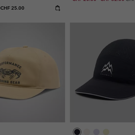
e price:
Maximum price:
-
CHF 25.00