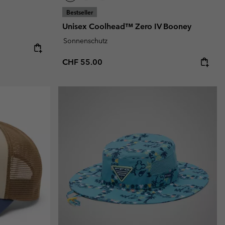
Bestseller
Unisex Coolhead™ Zero IV Booney
Sonnenschutz
:
Regular price:
CHF 55.00