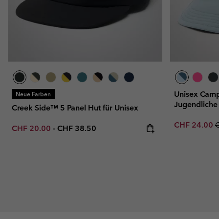
Unisex Camp
Neue Farben
Jugendliche
Creek Side™ 5 Panel Hut für Unisex
Sale price:
R
CHF 24.00
Minimum sale price:
Maximum price:
CHF 20.00
-
CHF 38.50