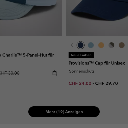
 Charlie™ 5-Panel-Hut für
Neue Farben
Provisions™ Cap für Unisex
Sonnenschutz
egular price:
CHF 30.00
Minimum sale price:
Maximum price
CHF 24.00
-
CHF 29.70
Mehr (19) Anzeigen