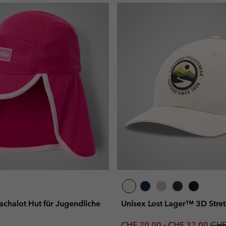
achalot Hut für Jugendliche
Unisex Lost Lager™ 3D Stre
Minimum sale price:
Maximum sale p
Regu
CHF 20.00
-
CHF 32.00
CHF