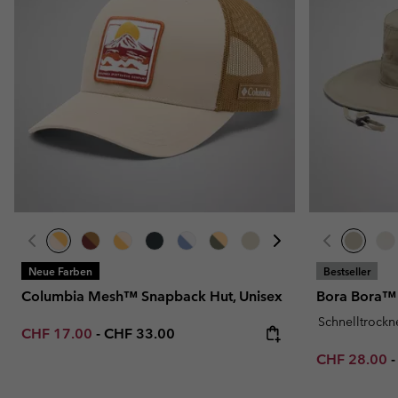
Fleecejacken
Fleecejacken
Omni-MAX™
Amaze™
Technische Fleece
Technische Fleece
Omni-MAX™
Sherpa fleece
Sherpa Fleece
Alltags-Fleece
Alltags-Fleece
Fleecewesten
Fleecewesten
Neue Farben
Bestseller
Columbia Mesh™ Snapback Hut, Unisex
Bora Bora™
Schnelltrock
Minimum sale price:
Maximum price:
CHF 17.00
-
CHF 33.00
Minimum sal
CHF 28.00