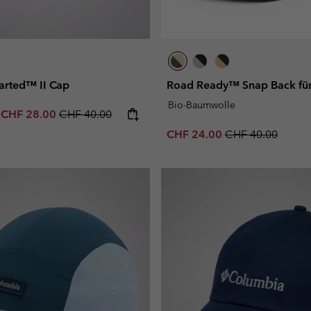
arted™ II Cap
Road Ready™ Snap Back für
Bio-Baumwolle
e price:
Maximum sale price:
Regular price:
-
CHF 28.00
CHF 40.00
Sale price:
Regular price:
CHF 24.00
CHF 40.00