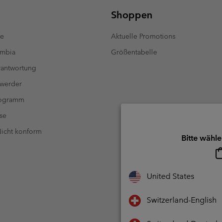
Shoppen
te
Aktuelle Promotions
umbia
Größentabelle
antwortung
 werder
rogramm
se
 Nicht konform
Bitte wähle
United States
Switzerland-English