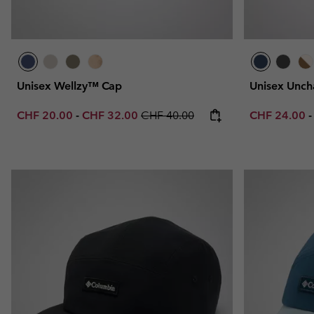
Unisex Wellzy™ Cap
Unisex Unch
Minimum sale price:
Maximum sale price:
Regular price:
Minimum sal
CHF 20.00
-
CHF 32.00
CHF 40.00
CHF 24.00