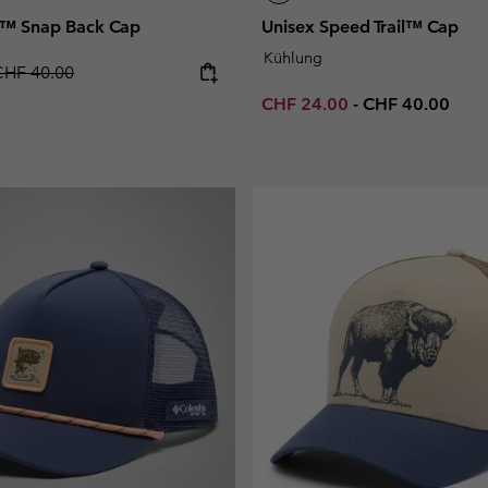
l™ Snap Back Cap
Unisex Speed Trail™ Cap
Kühlung
egular price:
CHF 40.00
Minimum sale price:
Maximum price
CHF 24.00
-
CHF 40.00