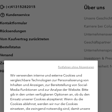
Über uns
(+)41315282015
Kundenservice
Unsere Geschich
Kontaktformular
Karriere bei Col
Rücksendungen
Unternehmensver
Vom Kaufvertrag zurücktreten
Geschäftspartner
Bestellstatus
Unternehmensp
Versand
Investoren & Pres
Zahlung
Barrierefreiheit:
Fortfahren ohne Akzeptieren
Häufig gestellte Fragen
Wir verwenden interne und externe Cookies und
vergleichbare Technologien zur Personalisierung von
Inhalten und Anzeigen, zur Bereitstellung von Social-
Media-Funktionen und zur Analyse der Website. Bitte
gib in den unten verfügbaren Optionen an, ob du den
Einsatz unserer Cookies akzeptierst. Wenn du die
Cookies ablehnst, werden wir nur die Cookies
einsetzen, die zwingend notwendig sind, damit unsere