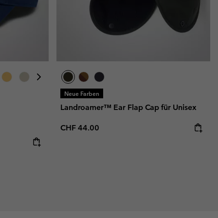
Neue Farben
Landroamer™ Ear Flap Cap für Unisex
Regular price:
CHF 44.00
: