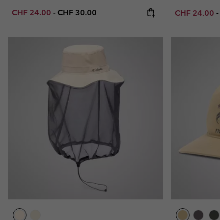
Minimum sale price:
Maximum price:
CHF 24.00
-
CHF 30.00
Minimum sal
CHF 24.00