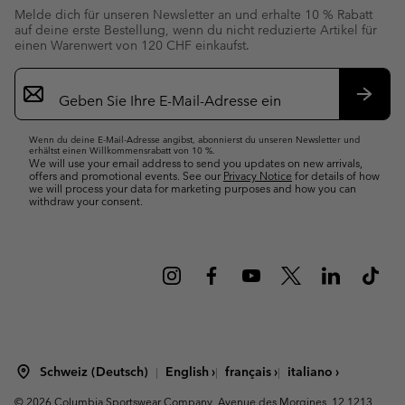
Melde dich für unseren Newsletter an und erhalte 10 % Rabatt
auf deine erste Bestellung, wenn du nicht reduzierte Artikel für
einen Warenwert von 120 CHF einkaufst.
Newsletter-
Anmeldung
Abonn
Wenn du deine E-Mail-Adresse angibst, abonnierst du unseren Newsletter und
erhältst einen Willkommensrabatt von 10 %.
We will use your email address to send you updates on new arrivals,
offers and promotional events. See our
Privacy Notice
for details of how
we will process your data for marketing purposes and how you can
withdraw your consent.
Schweiz (Deutsch)
English ›
français ›
italiano ›
|
|
|
©
2026
Columbia Sportswear Company. Avenue des Morgines, 12 1213