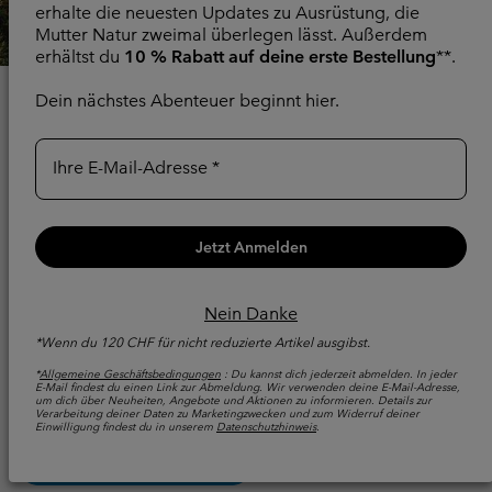
erhalte die neuesten Updates zu Ausrüstung, die
Mutter Natur zweimal überlegen lässt. Außerdem
erhältst du
10 % Rabatt auf deine erste Bestellung
**.
Dein nächstes Abenteuer beginnt hier.
WARUM SOLLTEST DU
DICH BEI
UNLOCK
Ihre E-Mail-Adresse
VON COLUMBIA
ANMELDEN?
Jetzt Anmelden
Denn mehr Abenteuer sollten mit mehr Vorteilen
Nein Danke
verbunden sein. Mit Columbia UNLOCK erhältst du
*Wenn du 120 CHF für nicht reduzierte Artikel ausgibst.
Zugang zu exklusiven Events, Angeboten nur für
Mitglieder, frühzeitigem Zugang zu neuen Produkten und
*
Allgemeine Geschäftsbedingungen
: Du kannst dich jederzeit abmelden. In jeder
E-Mail findest du einen Link zur Abmeldung. Wir verwenden deine E-Mail-Adresse,
personalisierten Vorteilen: einfach mehr von dem, was
um dich über Neuheiten, Angebote und Aktionen zu informieren. Details zur
du liebst – unlocked.
Verarbeitung deiner Daten zu Marketingzwecken und zum Widerruf deiner
Einwilligung findest du in unserem
Datenschutzhinweis
.
Registrieren Oder Anmelden