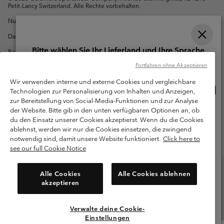
Petit-Lancy Switzerland. Alle Rechte vorbehalten.
Nutzungsbedingungen
Allgemeine Verkaufsbedingungen
Garantie
Datenschutzerklärung
Bitte wählen Sie Ihr Lieferland und Ihre Sprache
Bestimmungen und Bedingungen des Mitglieder Programms
Online-Einkauf verfügbar
Fortfahren ohne Akzeptieren
Nutzungsbedingungen Für Nutzergenerierte Inhalte
Impressum
Wir verwenden interne und externe Cookies und vergleichbare
Cookies
Onlin
United States
Technologien zur Personalisierung von Inhalten und Anzeigen,
Einka
zur Bereitstellung von Social-Media-Funktionen und zur Analyse
Kundenservice: Mo- Fr. 9:00 - 13:00 & 14:00- 18:00 Uhr
verf
der Website. Bitte gib in den unten verfügbaren Optionen an, ob
Switzerland-English
(+)41315282015
du den Einsatz unserer Cookies akzeptierst. Wenn du die Cookies
ablehnst, werden wir nur die Cookies einsetzen, die zwingend
Switzerland-Deutsch
notwendig sind, damit unsere Website funktioniert.
Click here to
see our full Cookie Notice
Switzerland-Français
Alle Cookies
Alle Cookies ablehnen
akzeptieren
Switzerland-Italiano
Verwalte deine Cookie-
Alle Länder Anzeigen
Einstellungen