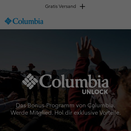
Kostenlose Retouren
SKIP
Columbia
TO
Sportswear
CONTENT
SKIP
TO
MAIN
NAV
SKIP
TO
SEARCH
Das Bonus-Programm von Columbia.
Werde Mitglied. Hol dir exklusive Vorteile.