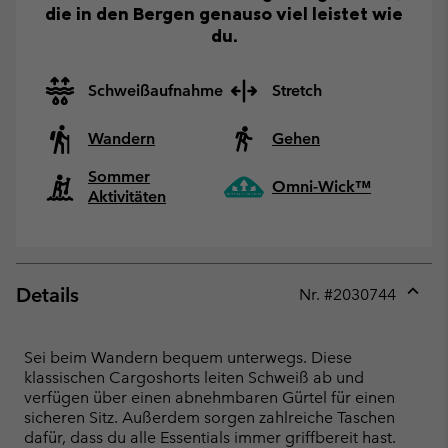
die in den Bergen genauso viel leistet wie
du.
Schweißaufnahme
Stretch
Wandern
Gehen
Sommer
Omni-Wick™
Aktivitäten
Details
Nr. #
2030744
Expan
or
collap
Sei beim Wandern bequem unterwegs. Diese
sectio
klassischen Cargoshorts leiten Schweiß ab und
verfügen über einen abnehmbaren Gürtel für einen
sicheren Sitz. Außerdem sorgen zahlreiche Taschen
dafür, dass du alle Essentials immer griffbereit hast.