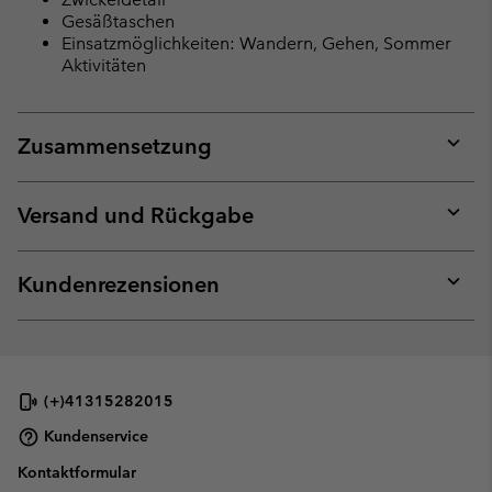
Gesäßtaschen
Einsatzmöglichkeiten: Wandern, Gehen, Sommer
Aktivitäten
Zusammensetzung
Expan
or
collap
Versand und Rückgabe
sectio
Expan
or
collap
Kundenrezensionen
sectio
Expan
or
collap
sectio
(+)41315282015
Kundenservice
Kontaktformular