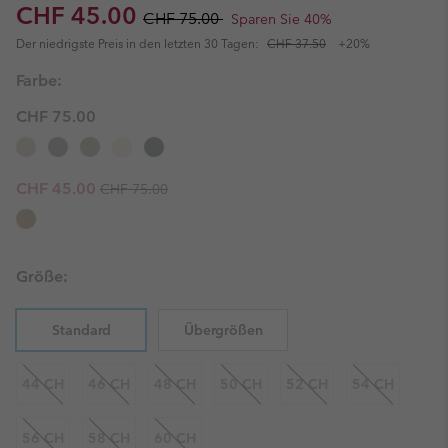
Sale price:
Regular price:
CHF 45.00
CHF 75.00
Sparen Sie 40%
Der niedrigste Preis in den letzten 30 Tagen:
CHF 37.50
+20%
Farbe:
CHF 75.00
Regular price:
Sale price:
CHF 45.00
CHF 75.00
Größe:
Standard
Übergrößen
44 CH
46 CH
48 CH
50 CH
52 CH
54 CH
56 CH
58 CH
60 CH