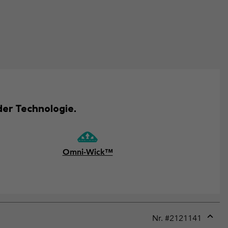
er Technologie.
Omni-Wick™
Nr. #
2121141
Expan