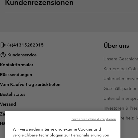
Kundenrezensionen
Über uns
(+)41315282015
Kundenservice
Unsere Geschich
Kontaktformular
Karriere bei Col
Rücksendungen
Unternehmensver
Vom Kaufvertrag zurücktreten
Geschäftspartner
Bestellstatus
Unternehmensp
Versand
Investoren & Pres
Zahlung
Barrierefreiheit:
Fortfahren ohne Akzeptieren
Häufig gestellte Fragen
Wir verwenden interne und externe Cookies und
vergleichbare Technologien zur Personalisierung von