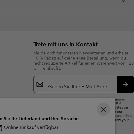
collap
sectio
Expan
or
collap
sectio
Trete mit uns in Kontakt
Melde dich für unseren Newsletter an und erhalte
10 % Rabatt auf deine erste Bestellung, wenn du
nicht reduzierte Artikel für einen Warenwert von 120
CHF einkaufst.
Newsletter-
Anmeldung
Abo
Wenn du deine E-Mail-Adresse angibst, abonnierst du unseren
Newsletter und erhältst einen Willkommensrabatt von 10 %.
We will use your email address to send you updates on
new arrivals, offers and promotional events. See our
Privacy Notice
for details of how we will process your data
n Sie Ihr Lieferland und Ihre Sprache
for marketing purposes and how you can withdraw your
consent.
Online-Einkauf verfügbar