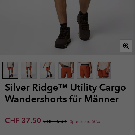
Silver Ridge™ Utility Cargo
Wandershorts für Männer
Sale price:
Regular price:
CHF 37.50
CHF 75.00
Sparen Sie 50%