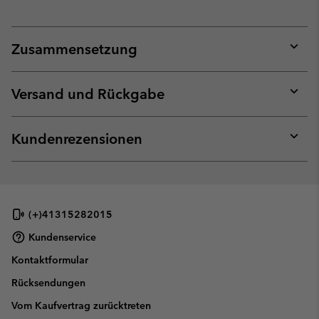
Zusammensetzung
Expan
or
collap
Versand und Rückgabe
sectio
Expan
or
collap
Kundenrezensionen
sectio
Expan
or
collap
sectio
(+)41315282015
Kundenservice
Kontaktformular
Rücksendungen
Vom Kaufvertrag zurücktreten