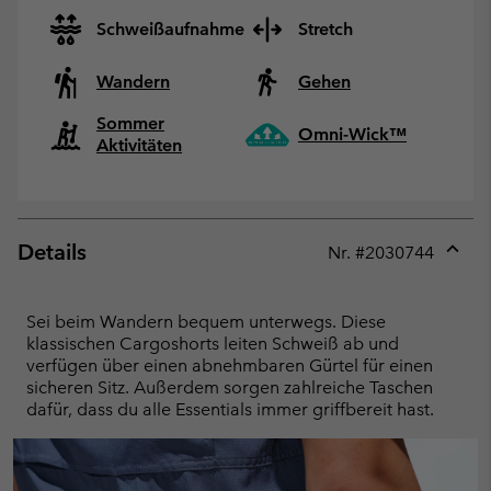
Schweißaufnahme
Stretch
Wandern
Gehen
Sommer
Omni-Wick™
Aktivitäten
Details
Nr. #
2030744
Expan
or
collap
Sei beim Wandern bequem unterwegs. Diese
sectio
klassischen Cargoshorts leiten Schweiß ab und
verfügen über einen abnehmbaren Gürtel für einen
sicheren Sitz. Außerdem sorgen zahlreiche Taschen
dafür, dass du alle Essentials immer griffbereit hast.