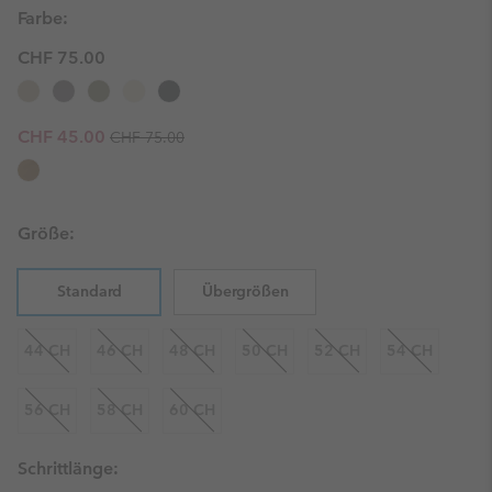
Farbe:
CHF 75.00
Regular price:
Sale price:
CHF 45.00
CHF 75.00
Größe:
Standard
Übergrößen
44 CH
46 CH
48 CH
50 CH
52 CH
54 CH
56 CH
58 CH
60 CH
Schrittlänge: