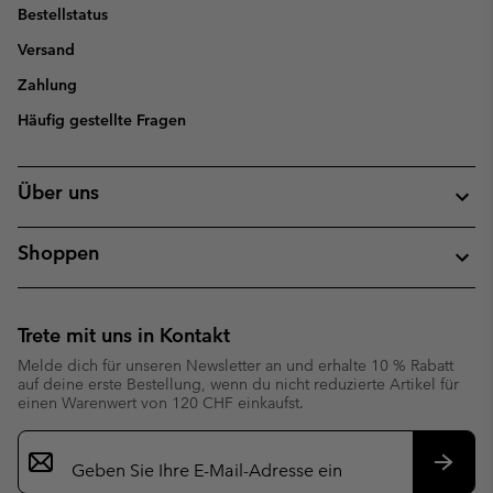
Bestellstatus
Versand
Zahlung
Häufig gestellte Fragen
Über uns
Shoppen
Trete mit uns in Kontakt
Melde dich für unseren Newsletter an und erhalte 10 % Rabatt
auf deine erste Bestellung, wenn du nicht reduzierte Artikel für
einen Warenwert von 120 CHF einkaufst.
Newsletter-
Anmeldung
Abonn