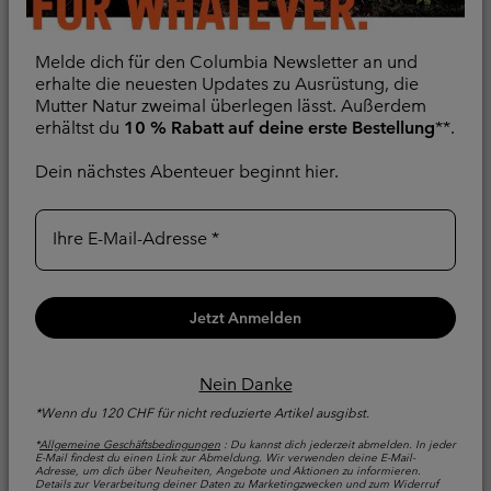
Klettverschluss bieten
Die Belüftungsöffnungen
Platz für kleine Essentials.
mit Mesh am Rücken
sorgen für Luftzirkulation,
Melde dich für den Columbia Newsletter an und
sodass du kühl und
erhalte die neuesten Updates zu Ausrüstung, die
bequem unterwegs bist.
Mutter Natur zweimal überlegen lässt. Außerdem
erhältst du
10 % Rabatt auf deine erste Bestellung
**.
Dein nächstes Abenteuer beginnt hier.
Ihre E-Mail-Adresse
Jetzt Anmelden
Nein Danke
*Wenn du 120 CHF für nicht reduzierte Artikel ausgibst.
*
Allgemeine Geschäftsbedingungen
: Du kannst dich jederzeit abmelden. In jeder
E-Mail findest du einen Link zur Abmeldung. Wir verwenden deine E-Mail-
Adresse, um dich über Neuheiten, Angebote und Aktionen zu informieren.
Sonnenschutz
Details zur Verarbeitung deiner Daten zu Marketingzwecken und zum Widerruf