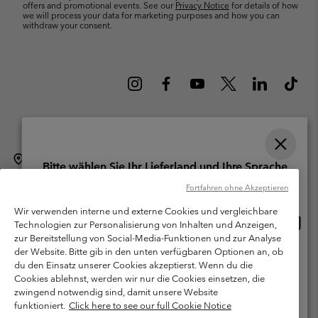
offers and promotional events. See our
Privacy Notice
for details of how
we will process your data for marketing purposes and how you can
withdraw your consent.
Schweiz (Deutsch)
English ›
français ›
italiano ›
|
|
|
Bitte wählen Sie Ihr Lieferland und Ihre Sprache
©
2026
Columbia Sportswear Company. Avenue des Morgines, 12 1213
Online-Einkauf verfügbar
Fortfahren ohne Akzeptieren
Petit-Lancy Switzerland. Alle Rechte vorbehalten.
Wir verwenden interne und externe Cookies und vergleichbare
Nutzungsbedingungen
Allgemeine Verkaufsbedingungen
Garantie
Online
United States
Technologien zur Personalisierung von Inhalten und Anzeigen,
Einkau
Datenschutzerklärung
zur Bereitstellung von Social-Media-Funktionen und zur Analyse
verfü
der Website. Bitte gib in den unten verfügbaren Optionen an, ob
Switzerland-English
Bestimmungen und Bedingungen des Mitglieder Programms
du den Einsatz unserer Cookies akzeptierst. Wenn du die
Cookies ablehnst, werden wir nur die Cookies einsetzen, die
Nutzungsbedingungen Für Nutzergenerierte Inhalte
Impressum
Switzerland-Deutsch
zwingend notwendig sind, damit unsere Website
Cookies
funktioniert.
Click here to see our full Cookie Notice