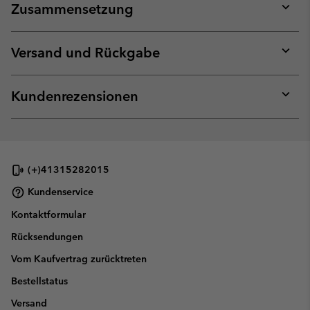
Zusammensetzung
Expan
or
collap
Versand und Rückgabe
sectio
Expan
or
collap
Kundenrezensionen
sectio
Expan
or
collap
sectio
(+)41315282015
Kundenservice
Kontaktformular
Rücksendungen
Vom Kaufvertrag zurücktreten
Bestellstatus
Versand