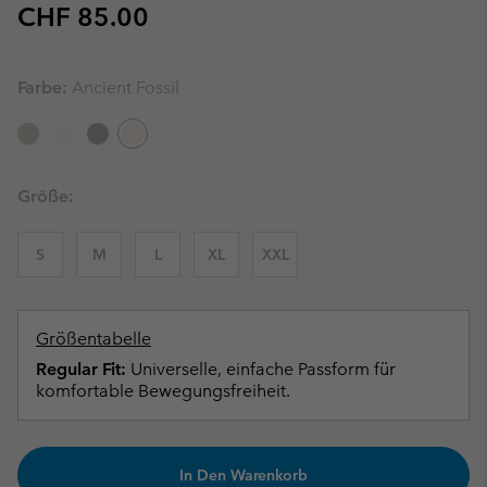
Regular price:
CHF 85.00
Farbe:
Ancient Fossil
Größe:
S
M
L
XL
XXL
Größentabelle
Regular Fit:
Universelle, einfache Passform für
komfortable Bewegungsfreiheit.
In Den Warenkorb